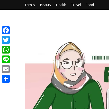
Family
Beauty
Health
Travel
Food
Facebook
Twitter
WhatsApp
Line
Email
Share