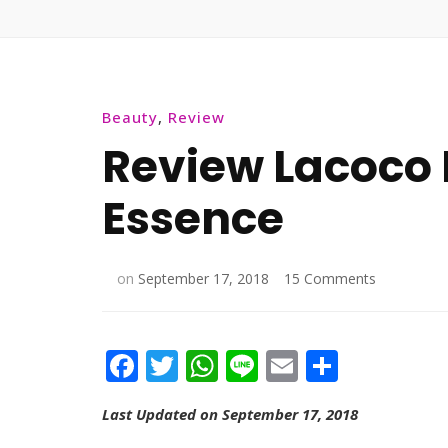
Beauty
,
Review
Review Lacoco 
Essence
on
on
September 17, 2018
15 Comments
Review
Lacoco
Hydrating
Facebook
Twitter
WhatsApp
Line
Email
Share
Divine
Essence
Last Updated on September 17, 2018