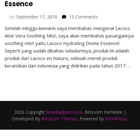
Essence
on
on
September 17, 2018
15 Comments
Review
Setelah minggu kemarin saya membahas mengenai Lacoco
Lacoco
Aloe Vera Soothing Mist, saya akan membahas pasangannya
Hydrating
Divine
soothing mist yaitu Lacoco Hydrating Divine Essence!
Essence
Seperti yang sudah dibahas sebelumnya, produk ini adalah
produk dari Lacoco en Nature, sebuah merek produk
kecantikan dari indonesia yang didirikan pada tahun 2017. …
2026 Copyright
faradiladputri.com
.
Blossom Feminine |
Developed By
Blossom Themes
. Powered by
WordPress
.