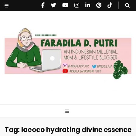
faradiladputri.com
Indonesian Millennial Mom and Lifestyle Blogger
Tag:
lacoco hydrating divine essence