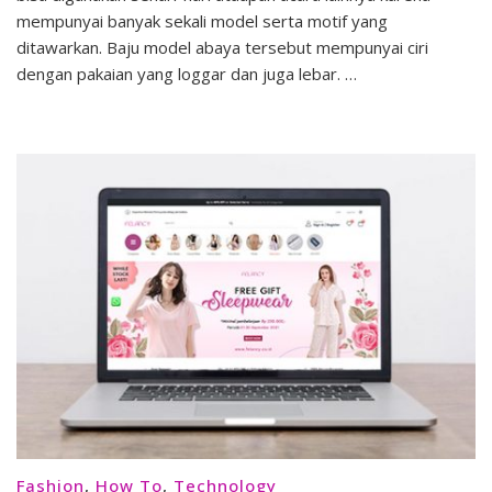
Nyaman
mempunyai banyak sekali model serta motif yang
untuk
ditawarkan. Baju model abaya tersebut mempunyai ciri
Baju
dengan pakaian yang loggar dan juga lebar. …
Abaya
Fashion
,
How To
,
Technology