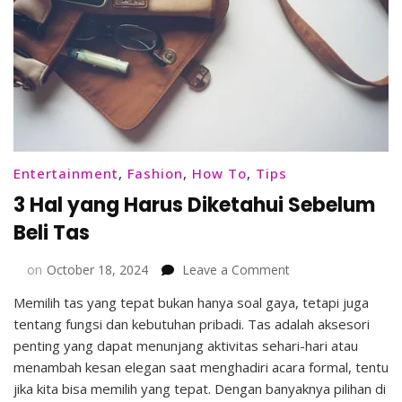
Entertainment
,
Fashion
,
How To
,
Tips
3 Hal yang Harus Diketahui Sebelum
Beli Tas
on
on
October 18, 2024
Leave a Comment
3
Memilih tas yang tepat bukan hanya soal gaya, tetapi juga
Hal
tentang fungsi dan kebutuhan pribadi. Tas adalah aksesori
yang
Harus
penting yang dapat menunjang aktivitas sehari-hari atau
Diketahui
menambah kesan elegan saat menghadiri acara formal, tentu
Sebelum
jika kita bisa memilih yang tepat. Dengan banyaknya pilihan di
Beli