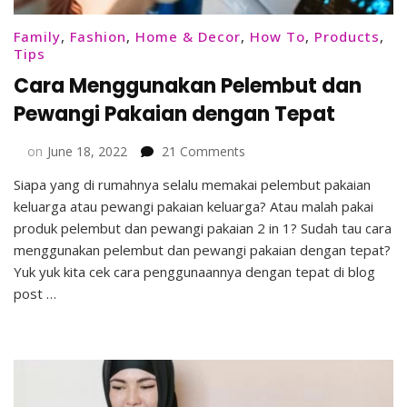
Family
,
Fashion
,
Home & Decor
,
How To
,
Products
,
Tips
Cara Menggunakan Pelembut dan
Pewangi Pakaian dengan Tepat
on
on
June 18, 2022
21 Comments
Cara
Siapa yang di rumahnya selalu memakai pelembut pakaian
Menggunakan
keluarga atau pewangi pakaian keluarga? Atau malah pakai
Pelembut
dan
produk pelembut dan pewangi pakaian 2 in 1? Sudah tau cara
Pewangi
menggunakan pelembut dan pewangi pakaian dengan tepat?
Pakaian
Yuk yuk kita cek cara penggunaannya dengan tepat di blog
dengan
post …
Tepat