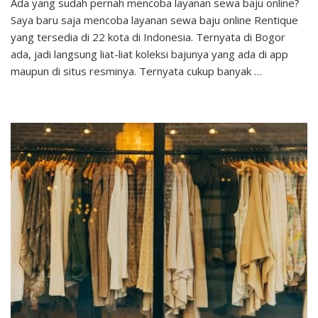
Ada yang sudah pernah mencoba layanan sewa baju online?
Rentique,
Saya baru saja mencoba layanan sewa baju online Rentique
Layanan
Sewa
yang tersedia di 22 kota di Indonesia. Ternyata di Bogor
Baju
ada, jadi langsung liat-liat koleksi bajunya yang ada di app
Murah
maupun di situs resminya. Ternyata cukup banyak …
untuk
Ibu
&
Anak