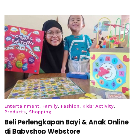
dari
MOOIMOM
Entertainment
,
Family
,
Fashion
,
Kids' Activity
,
Products
,
Shopping
Beli Perlengkapan Bayi & Anak Online
di Babyshop Webstore