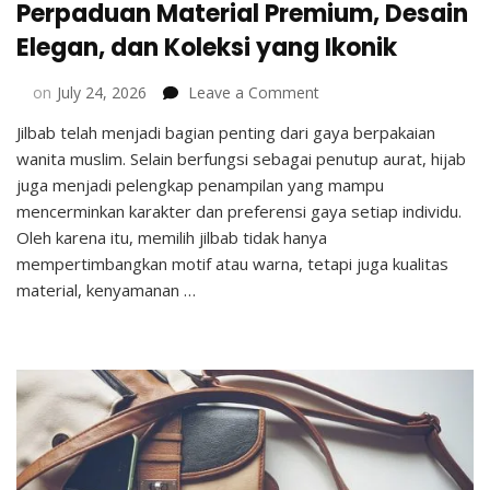
Perpaduan Material Premium, Desain
Elegan, dan Koleksi yang Ikonik
on
on
July 24, 2026
Leave a Comment
Mengenal
Jilbab telah menjadi bagian penting dari gaya berpakaian
Jilbab
wanita muslim. Selain berfungsi sebagai penutup aurat, hijab
Buttonscarves
:
juga menjadi pelengkap penampilan yang mampu
Perpaduan
mencerminkan karakter dan preferensi gaya setiap individu.
Material
Oleh karena itu, memilih jilbab tidak hanya
Premium,
mempertimbangkan motif atau warna, tetapi juga kualitas
Desain
material, kenyamanan …
Elegan,
dan
Koleksi
yang
Ikonik