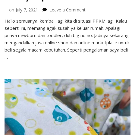
on
on
July 7, 2021
Leave a Comment
Beli
Hallo semuanya, kembali lagi kita di situasi PPKM lagi. Kalau
Perlengkapan
seperti ini, memang agak susah ya keluar rumah. Apalagi
Bayi
&
punya newborn dan toddler, duh big no no. Jadinya sekarang
Anak
mengandalkan jasa online shop dan online marketplace untuk
Online
beli segala macam kebutuhan. Seperti pengalaman saya beli
di
…
Babyshop
Webstore