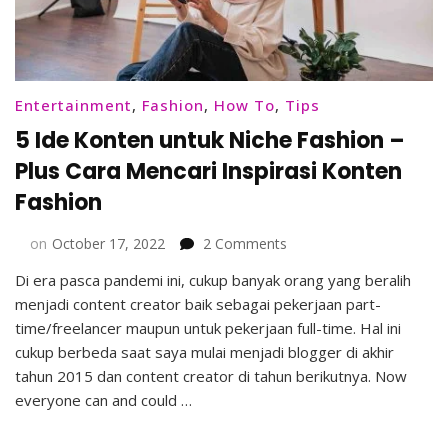
Entertainment
,
Fashion
,
How To
,
Tips
5 Ide Konten untuk Niche Fashion –
Plus Cara Mencari Inspirasi Konten
Fashion
on
on
October 17, 2022
2 Comments
5
Di era pasca pandemi ini, cukup banyak orang yang beralih
Ide
menjadi content creator baik sebagai pekerjaan part-
Konten
untuk
time/freelancer maupun untuk pekerjaan full-time. Hal ini
Niche
cukup berbeda saat saya mulai menjadi blogger di akhir
Fashion
tahun 2015 dan content creator di tahun berikutnya. Now
–
everyone can and could …
Plus
Cara