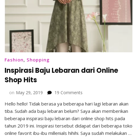
Fashion
,
Shopping
Inspirasi Baju Lebaran dari Online
Shop Hits
on
on
May 29, 2019
19 Comments
Inspirasi
Hello hello! Tidak berasa ya beberapa hari lagi lebaran akan
Baju
tiba. Sudah ada baju lebaran belum? Saya akan memberikan
Lebaran
dari
beberapa inspirasi baju lebaran dari online shop hits pada
Online
tahun 2019 ini. Inspirasi tersebut didapat dari beberapa toko
Shop
online favorit ibu-ibu millenials hihihi. Saya sudah melakukan …