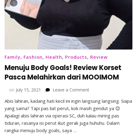
Family
,
Fashion
,
Health
,
Products
,
Review
Menuju Body Goals! Review Korset
Pasca Melahirkan dari MOOIMOM
on
on
July 15, 2021
Leave a Comment
Menuju
Abis lahiran, kadang hati kecil ini ingin langsung langsing. Siapa
Body
yang sama? Tapi pas liat perut, kok masih gendut ya 😌
Goals!
Review
Apalagi abis lahiran via operasi SC, duh kalau miring pas
Korset
tiduran, rasanya isi perut ikut gerak juga huhuhu. Dalam
Pasca
rangka menuju body goals, saya …
Melahirkan