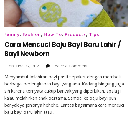
Family
,
Fashion
,
How To
,
Products
,
Tips
Cara Mencuci Baju Bayi Baru Lahir /
Bayi Newborn
on
on
June 27, 2021
Leave a Comment
Cara
Menyambut kelahiran bayi pasti sepaket dengan membeli
Mencuci
berbagai perlengkapan bayi yang ada. Kadang bingung juga
Baju
Bayi
sih karena ternyata cukup banyak yang diperlukan, apalagi
Baru
kalau melahirkan anak pertama. Sampai ke baju bayi pun
Lahir
banyak ya jenisnya hehehe. Lantas bagaimana cara mencuci
/
baju bayi baru lahir atau …
Bayi
Newborn