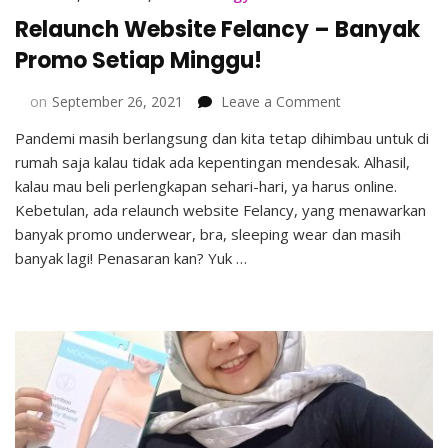
Relaunch Website Felancy – Banyak
Promo Setiap Minggu!
on
on
September 26, 2021
Leave a Comment
Relaunch
Pandemi masih berlangsung dan kita tetap dihimbau untuk di
Website
rumah saja kalau tidak ada kepentingan mendesak. Alhasil,
Felancy
–
kalau mau beli perlengkapan sehari-hari, ya harus online.
Banyak
Kebetulan, ada relaunch website Felancy, yang menawarkan
Promo
banyak promo underwear, bra, sleeping wear dan masih
Setiap
banyak lagi! Penasaran kan? Yuk …
Minggu!