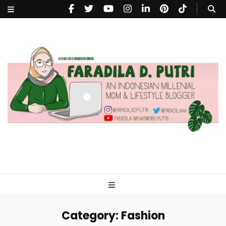
faradiladputri.com
Indonesian Millennial Mom and Lifestyle Blogger
Category:
Fashion