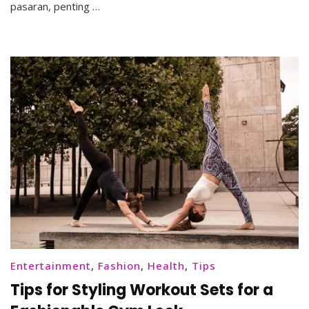
pasaran, penting …
Tas
Entertainment
,
Fashion
,
Health
,
Tips
Tips for Styling Workout Sets for a