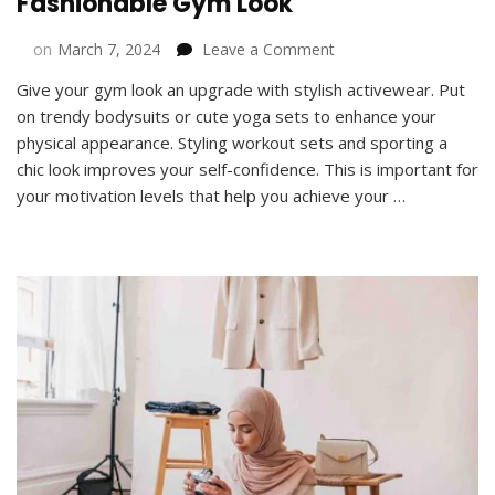
Fashionable Gym Look
on
on
March 7, 2024
Leave a Comment
Tips
Give your gym look an upgrade with stylish activewear. Put
for
on trendy bodysuits or cute yoga sets to enhance your
Styling
Workout
physical appearance. Styling workout sets and sporting a
Sets
chic look improves your self-confidence. This is important for
for
your motivation levels that help you achieve your …
a
Fashionable
Gym
Look