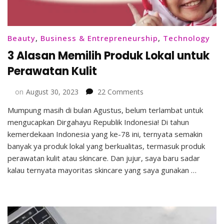
Beauty
,
Business & Entrepreneurship
,
Technology
3 Alasan Memilih Produk Lokal untuk
Perawatan Kulit
on
on
August 30, 2023
22 Comments
3
Mumpung masih di bulan Agustus, belum terlambat untuk
Alasan
mengucapkan Dirgahayu Republik Indonesia! Di tahun
Memilih
Produk
kemerdekaan Indonesia yang ke-78 ini, ternyata semakin
Lokal
banyak ya produk lokal yang berkualitas, termasuk produk
untuk
perawatan kulit atau skincare. Dan jujur, saya baru sadar
Perawatan
kalau ternyata mayoritas skincare yang saya gunakan …
Kulit