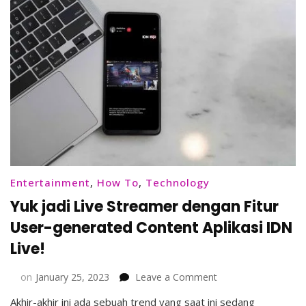
Entertainment
,
How To
,
Technology
Yuk jadi Live Streamer dengan Fitur
User-generated Content Aplikasi IDN
Live!
on
on
January 25, 2023
Leave a Comment
Yuk
Akhir-akhir ini ada sebuah trend yang saat ini sedang
jadi