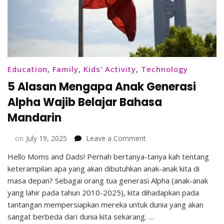
Education
,
Family
,
Kids' Activity
,
Technology
5 Alasan Mengapa Anak Generasi
Alpha Wajib Belajar Bahasa
Mandarin
on
on
July 19, 2025
Leave a Comment
5
Hello Moms and Dads! Pernah bertanya-tanya kah tentang
Alasan
keterampilan apa yang akan dibutuhkan anak-anak kita di
Mengapa
Anak
masa depan? Sebagai orang tua generasi Alpha (anak-anak
Generasi
yang lahir pada tahun 2010-2025), kita dihadapkan pada
Alpha
tantangan mempersiapkan mereka untuk dunia yang akan
Wajib
sangat berbeda dari dunia kita sekarang. …
Belajar