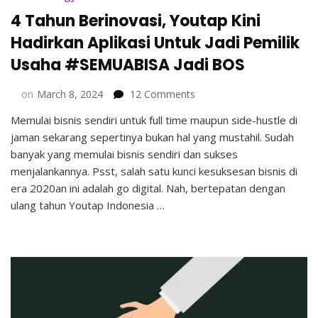
4 Tahun Berinovasi, Youtap Kini
Hadirkan Aplikasi Untuk Jadi Pemilik
Usaha #SEMUABISA Jadi BOS
on
on
March 8, 2024
12 Comments
4
Memulai bisnis sendiri untuk full time maupun side-hustle di
Tahun
jaman sekarang sepertinya bukan hal yang mustahil. Sudah
Berinovasi,
Youtap
banyak yang memulai bisnis sendiri dan sukses
Kini
menjalankannya. Psst, salah satu kunci kesuksesan bisnis di
Hadirkan
era 2020an ini adalah go digital. Nah, bertepatan dengan
Aplikasi
ulang tahun Youtap Indonesia …
Untuk
Jadi
Pemilik
Usaha
#SEMUABISA
Jadi
BOS