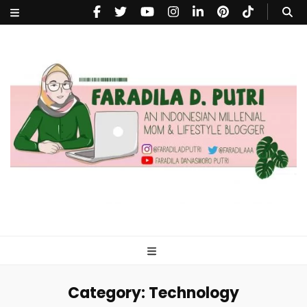
faradiladputri.com
Indonesian Millennial Mom and Lifestyle Blogger
Category:
Technology