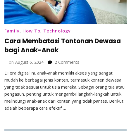
Family
,
How To
,
Technology
Cara Membatasi Tontonan Dewasa
bagi Anak-Anak
on
on
August 6, 2024
2 Comments
Cara
Di era digital ini, anak-anak memiliki akses yang sangat
Membatasi
mudah ke berbagai jenis konten, termasuk konten dewasa
Tontonan
Dewasa
yang tidak sesuai untuk usia mereka. Sebagai orang tua atau
bagi
pengasuh, penting untuk mengambil langkah-langkah untuk
Anak-
melindungi anak-anak dari konten yang tidak pantas. Berikut
Anak
adalah beberapa cara efektif …