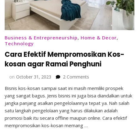
Business & Entrepreneurship
,
Home & Decor
,
Technology
Cara Efektif Mempromosikan Kos-
kosan agar Ramai Penghuni
on
on
October 31, 2023
2 Comments
Cara
Bisnis kos-kosan sampai saat ini masih memiliki prospek
Efektif
yang sangat bagus. Jenis bisnis ini juga bisa diandalkan untuk
Mempromosikan
Kos-
jangka panjang asalkan pengelolaannya tepat ya. Nah salah
kosan
satu langkah pengelolaan yang harus dilakukan adalah
agar
promosi baik itu secara offline maupun online. Cara efektif
Ramai
mempromosikan kos-kosan memang …
Penghuni