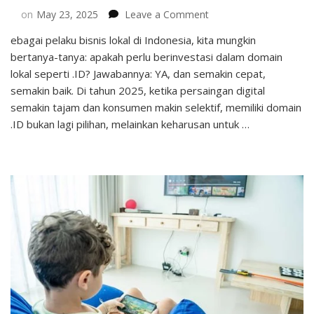
on
on
May 23, 2025
Leave a Comment
Mengapa
ebagai pelaku bisnis lokal di Indonesia, kita mungkin
Bisnis
bertanya-tanya: apakah perlu berinvestasi dalam domain
Lokal
Wajib
lokal seperti .ID? Jawabannya: YA, dan semakin cepat,
Punya
semakin baik. Di tahun 2025, ketika persaingan digital
Domain
semakin tajam dan konsumen makin selektif, memiliki domain
.ID
.ID bukan lagi pilihan, melainkan keharusan untuk …
di
2025?