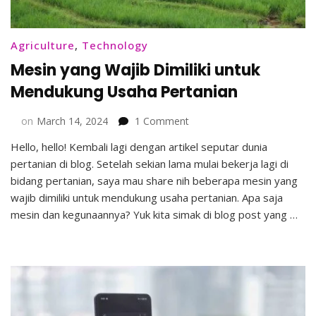
Agriculture
,
Technology
Mesin yang Wajib Dimiliki untuk
Mendukung Usaha Pertanian
on
on
March 14, 2024
1 Comment
Mesin
Hello, hello! Kembali lagi dengan artikel seputar dunia
yang
pertanian di blog. Setelah sekian lama mulai bekerja lagi di
Wajib
Dimiliki
bidang pertanian, saya mau share nih beberapa mesin yang
untuk
wajib dimiliki untuk mendukung usaha pertanian. Apa saja
Mendukung
mesin dan kegunaannya? Yuk kita simak di blog post yang …
Usaha
Pertanian