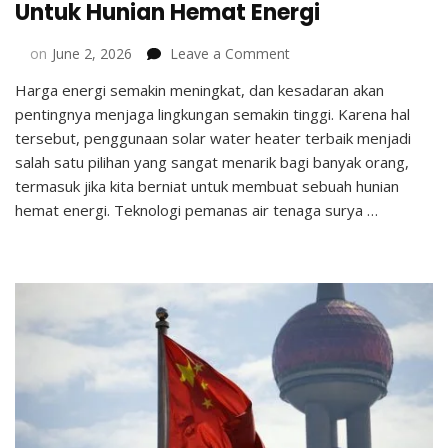
Untuk Hunian Hemat Energi
on
on
June 2, 2026
Leave a Comment
7
Harga energi semakin meningkat, dan kesadaran akan
Alasan
pentingnya menjaga lingkungan semakin tinggi. Karena hal
Solar
Water
tersebut, penggunaan solar water heater terbaik menjadi
Heater
salah satu pilihan yang sangat menarik bagi banyak orang,
Cocok
termasuk jika kita berniat untuk membuat sebuah hunian
Untuk
hemat energi. Teknologi pemanas air tenaga surya …
Hunian
Hemat
Energi