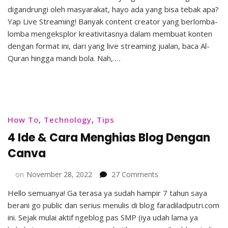
digandrungi oleh masyarakat, hayo ada yang bisa tebak apa?
Live
Streamer
Yap Live Streaming! Banyak content creator yang berlomba-
dengan
lomba mengeksplor kreativitasnya dalam membuat konten
Fitur
dengan format ini, dari yang live streaming jualan, baca Al-
User-
Quran hingga mandi bola. Nah, …
generated
Content
Aplikasi
IDN
Live!
How To
,
Technology
,
Tips
4 Ide & Cara Menghias Blog Dengan
Canva
on
on
November 28, 2022
27 Comments
4
Hello semuanya! Ga terasa ya sudah hampir 7 tahun saya
Ide
berani go public dan serius menulis di blog faradiladputri.com
&
Cara
ini. Sejak mulai aktif ngeblog pas SMP (iya udah lama ya
Menghias