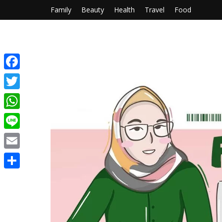
Family
Beauty
Health
Travel
Food
Facebook
Twitter
WhatsApp
Line
Email
Share