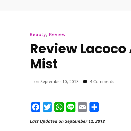
Beauty
,
Review
Review Lacoco 
Mist
on
on
September 10, 2018
4 Comments
Review
Lacoco
Aloe
Facebook
Twitter
WhatsApp
Line
Email
Share
Vera
Soothing
Mist
Last Updated on September 12, 2018