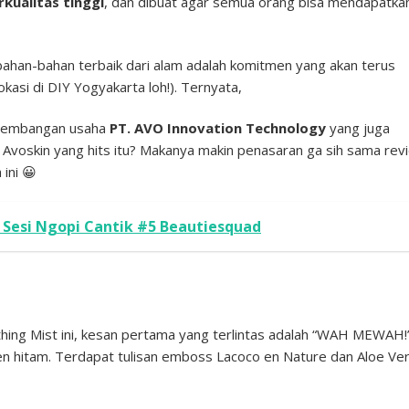
kualitas tinggi
, dan dibuat agar semua orang bisa mendapatka
ahan-bahan terbaik dari alam adalah komitmen yang akan terus
okasi di DIY Yogyakarta loh!). Ternyata,
ngembangan usaha
PT. AVO Innovation Technology
yang juga
Avoskin yang hits itu? Makanya makin penasaran ga sih sama rev
ini 😀
- Sesi Ngopi Cantik #5 Beautiesquad
ing Mist ini, kesan pertama yang terlintas adalah “WAH MEWAH!”
n hitam. Terdapat tulisan emboss Lacoco en Nature dan Aloe Ve