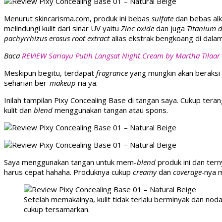
Menurut skincarisma.com, produk ini bebas
sulfate
dan bebas al
melindungi kulit dari sinar UV yaitu
Zinc oxide
dan juga
Titanium d
pachyrrhizus erosus root extract
alias ekstrak bengkoang di dala
Baca
REVIEW Sariayu Putih Langsat Night Cream by Martha Tilaar
Meskipun begitu, terdapat
fragrance
yang mungkin akan beraksi j
seharian ber-
makeup
ria ya.
Inilah tampilan Pixy Concealing Base di tangan saya. Cukup te
kulit dan
blend
menggunakan tangan atau spons.
Saya menggunakan tangan untuk mem-
blend
produk ini dan tern
harus cepat hahaha. Produknya cukup
creamy
dan
coverage-
nya m
Setelah memakainya, kulit tidak terlalu berminyak dan nod
cukup tersamarkan.