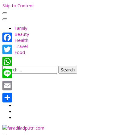
Skip to Content
Family
Beauty
Health
Travel
Facebook
Food
Twitter
Search
WhatsApp
for:
Line
Email
Share