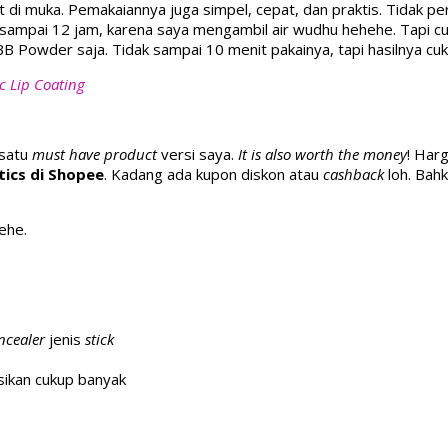
 muka. Pemakaiannya juga simpel, cepat, dan praktis. Tidak perlu
an sampai 12 jam, karena saya mengambil air wudhu hehehe. Tapi 
B Powder saja. Tidak sampai 10 menit pakainya, tapi hasilnya cu
c Lip Coating
 satu
must have product
versi saya.
It is also worth the money
! Har
tics di Shopee
. Kadang ada kupon diskon atau
cashback
loh. Bah
ehe.
ncealer
jenis
stick
asikan cukup banyak