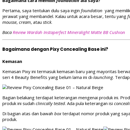
Bagaimana cara memilih
foundation
ala saya?
Pertama, saya tentukan dulu saya ingin
foundation
yang memili
jerawat yang membandel. Kalau untuk acara besar, tentu yang
f
mousse
,
cream
, atau
stick
.
Baca
Review Wardah Instaperfect Mineralight Matte BB Cushion
Bagaimana dengan Pixy Concealing Base ini?
Kemasan
Kemasan Pixy ini termasuk kemasan baru yang mayoritas berw
seri 4 Beauty Benefits yang belum lama ini di-
launching
. Terda
Bagian belakang terdapat keterangan mengenai produk ini. Prod
produk ini sudah
clinically tested
. Ada pula keterangan isi
conceal
Di bagian atas dan bawah
box
terdapat nomor produk yang saya b
produk.