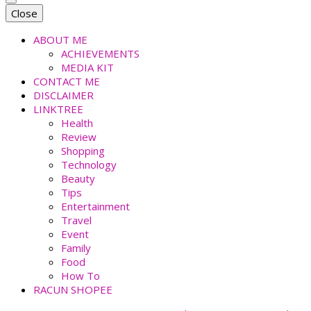
faradiladputri.com
Indonesian Millennial Mom and Lifestyle Blogger
Close
ABOUT ME
ACHIEVEMENTS
MEDIA KIT
CONTACT ME
DISCLAIMER
LINKTREE
Health
Review
Shopping
Technology
Beauty
Tips
Entertainment
Travel
Event
Family
Food
How To
RACUN SHOPEE