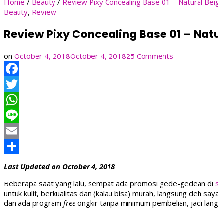
Home
/
Beauty
/
Review Pixy Concealing Base 01 – Natural Bei
Beauty
,
Review
Review Pixy Concealing Base 01 – Natu
on
on
October 4, 2018
October 4, 2018
25 Comments
Review
Pixy
Facebook
Concealing
Base
Twitter
01
–
WhatsApp
Natural
Line
Beige
Email
Share
Last Updated on October 4, 2018
Beberapa saat yang lalu, sempat ada promosi gede-gedean di
untuk kulit, berkualitas dan (kalau bisa) murah, langsung deh s
dan ada program
free
ongkir tanpa minimum pembelian, jadi lan