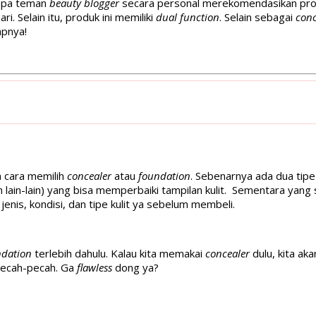
rapa teman
beauty blogger
secara personal merekomendasikan produ
i. Selain itu, produk ini memiliki
dual function
. Selain sebagai
conc
apnya!
a cara memilih
concealer
atau
foundation
. Sebenarnya ada dua tip
 lain-lain) yang bisa memperbaiki tampilan kulit. Sementara yang 
jenis, kondisi, dan tipe kulit ya sebelum membeli.
ndation
terlebih dahulu. Kalau kita memakai
concealer
dulu, kita ak
pecah-pecah. Ga
flawless
dong ya?