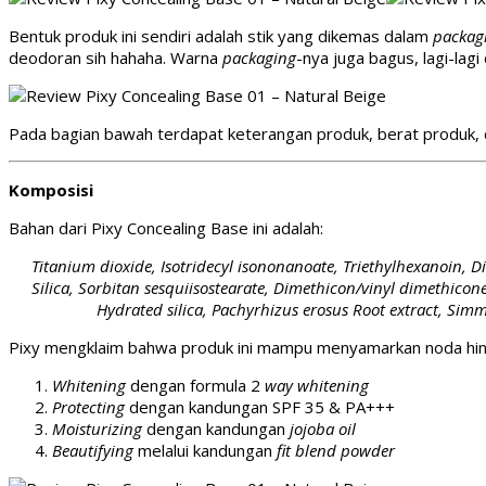
Bentuk produk ini sendiri adalah stik yang dikemas dalam
packagi
deodoran sih hahaha. Warna
packaging
-nya juga bagus, lagi-lag
Pada bagian bawah terdapat keterangan produk, berat produk, d
Komposisi
Bahan dari Pixy Concealing Base ini adalah:
Titanium dioxide, Isotridecyl isononanoate, Triethylhexanoin, 
Silica, Sorbitan sesquiisostearate, Dimethicon/vinyl dimethicon
Hydrated silica, Pachyrhizus erosus Root extract, Sim
Pixy mengklaim bahwa produk ini mampu menyamarkan noda hi
Whitening
dengan formula 2
way whitening
Protecting
dengan kandungan SPF 35 & PA+++
Moisturizing
dengan kandungan
jojoba oil
Beautifying
melalui kandungan
fit blend powder