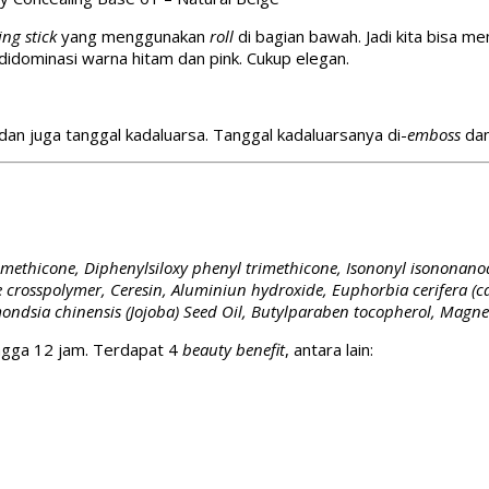
ng stick
yang menggunakan
roll
di bagian bawah. Jadi kita bisa 
i didominasi warna hitam dan pink. Cukup elegan.
an juga tanggal kadaluarsa. Tanggal kadaluarsanya di-
emboss
dan
Dimethicone, Diphenylsiloxy phenyl trimethicone, Isononyl isononanoa
e crosspolymer, Ceresin, Aluminiun hydroxide, Euphorbia cerifera (c
mondsia chinensis (Jojoba) Seed Oil, Butylparaben tocopherol, Magn
ngga 12 jam. Terdapat 4
beauty benefit
, antara lain: