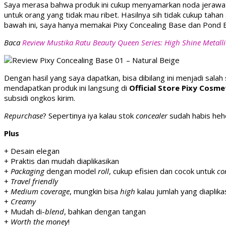
Saya merasa bahwa produk ini cukup menyamarkan noda jerawat di
untuk orang yang tidak mau ribet. Hasilnya sih tidak cukup tah
bawah ini, saya hanya memakai Pixy Concealing Base dan Pond B
Baca
Review Mustika Ratu Beauty Queen Series: High Shine Metalli
Dengan hasil yang saya dapatkan, bisa dibilang ini menjadi salah
mendapatkan produk ini langsung di
Official Store Pixy Cosme
subsidi ongkos kirim.
Repurchase
? Sepertinya iya kalau stok
concealer
sudah habis heh
Plus
+ Desain elegan
+ Praktis dan mudah diaplikasikan
+
Packaging
dengan model
roll
, cukup efisien dan cocok untuk
co
+
Travel friendly
+
Medium coverage
, mungkin bisa
high
kalau jumlah yang diaplik
+
Creamy
+ Mudah di-
blend
, bahkan dengan tangan
+
Worth the money
!