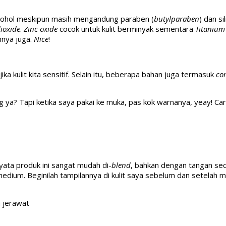
kohol meskipun masih mengandung paraben (
butylparaben
) dan sil
ioxide
.
Zinc oxide
cocok untuk kulit berminyak sementara
Titanium
mnya juga.
Nice
!
ika kulit kita sensitif. Selain itu, beberapa bahan juga termasuk
co
rang ya? Tapi ketika saya pakai ke muka, pas kok warnanya, yeay
yata produk ini sangat mudah di-
blend
, bahkan dengan tangan sec
edium. Beginilah tampilannya di kulit saya sebelum dan setelah 
a jerawat