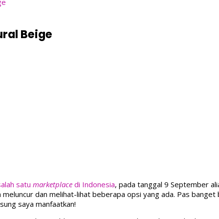
ge
ral Beige
salah satu
marketplace
di Indonesia
, pada tanggal 9 September al
aya meluncur dan melihat-lihat beberapa opsi yang ada. Pas bange
gsung saya manfaatkan!