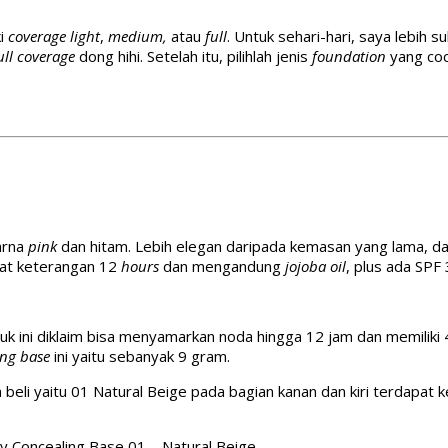
ki
coverage light
,
medium,
atau
full
. Untuk sehari-hari, saya lebih 
ull coverage
dong hihi. Setelah itu, pilihlah jenis
foundation
yang coc
arna
pink
dan hitam. Lebih elegan daripada kemasan yang lama, da
pat keterangan 12
hours
dan mengandung
jojoba oil
, plus ada SP
uk ini diklaim bisa menyamarkan noda hingga 12 jam dan memiliki 
ing base
ini yaitu sebanyak 9 gram.
eli yaitu 01 Natural Beige pada bagian kanan dan kiri terdapat 