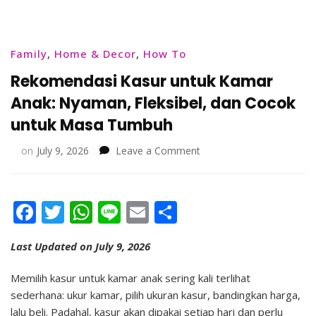
Family
,
Home & Decor
,
How To
Rekomendasi Kasur untuk Kamar
Anak: Nyaman, Fleksibel, dan Cocok
untuk Masa Tumbuh
on
on
July 9, 2026
Leave a Comment
Rekomendasi
Kasur
untuk
Facebook
Twitter
WhatsApp
Line
Email
Share
Kamar
Anak:
Nyaman,
Last Updated on July 9, 2026
Fleksibel,
dan
Memilih kasur untuk kamar anak sering kali terlihat
Cocok
sederhana: ukur kamar, pilih ukuran kasur, bandingkan harga,
untuk
lalu beli. Padahal, kasur akan dipakai setiap hari dan perlu
Masa