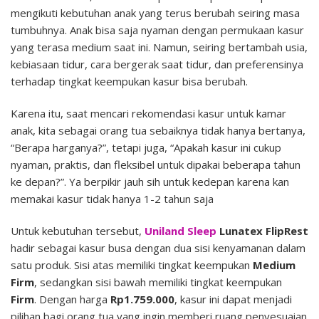
Tumbuh
mengikuti kebutuhan anak yang terus berubah seiring masa
tumbuhnya.
Anak bisa saja nyaman dengan permukaan kasur
yang terasa medium saat ini. Namun, seiring bertambah usia,
kebiasaan tidur, cara bergerak saat tidur, dan preferensinya
terhadap tingkat keempukan kasur bisa berubah.
Karena itu, saat mencari rekomendasi kasur untuk kamar
anak, kita sebagai orang tua sebaiknya tidak hanya bertanya,
“Berapa harganya?”, tetapi juga, “Apakah kasur ini cukup
nyaman, praktis, dan fleksibel untuk dipakai beberapa tahun
ke depan?”. Ya berpikir jauh sih untuk kedepan karena kan
memakai kasur tidak hanya 1-2 tahun saja
Untuk kebutuhan tersebut,
Uniland Sleep
Lunatex FlipRest
hadir sebagai kasur busa dengan dua sisi kenyamanan dalam
satu produk. Sisi atas memiliki tingkat keempukan
Medium
Firm
, sedangkan sisi bawah memiliki tingkat keempukan
Firm
.
Dengan harga
Rp1.759.000
, kasur ini dapat menjadi
pilihan bagi orang tua yang ingin memberi ruang penyesuaian