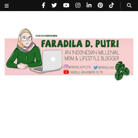
faradiladputri.com
Indonesian Millennial Mom and Lifestyle Blogger