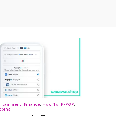
g
ertainment
,
Finance
,
How To
,
K-POP
,
pping