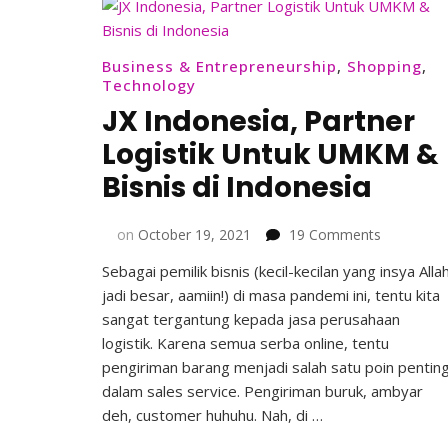
Jadi
BOS
Business & Entrepreneurship
,
Shopping
,
Technology
JX Indonesia, Partner
Logistik Untuk UMKM &
Bisnis di Indonesia
on
on
October 19, 2021
19 Comments
JX
Sebagai pemilik bisnis (kecil-kecilan yang insya Alla
Indonesia,
jadi besar, aamiin!) di masa pandemi ini, tentu kita
Partner
Logistik
sangat tergantung kepada jasa perusahaan
Untuk
logistik. Karena semua serba online, tentu
UMKM
pengiriman barang menjadi salah satu poin pentin
&
dalam sales service. Pengiriman buruk, ambyar
Bisnis
deh, customer huhuhu. Nah, di …
di
Indonesia