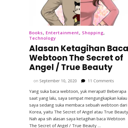
Books
,
Entertainment
,
Shopping
,
Technology
Alasan Ketagihan Bac
Webtoon The Secret of
Angel / True Beauty
on
on
September 10, 2020
11 Comments
Alasan
Yang suka baca webtoon, yuk merapat! Beberapa
Ketagi
saat yang lalu, saya sempat mengungkapkan kalau
Baca
Webto
saya sedang suka membaca sebuah webtoon dari
The
Korea, yaitu The Secret of Angel atau True Beauty
Secret
Nah apa sih alasan saya ketagihan baca Webtoon
of
The Secret of Angel / True Beauty …