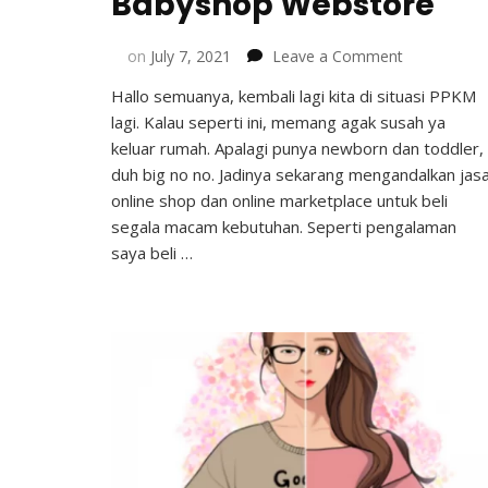
Babyshop Webstore
on
on
July 7, 2021
Leave a Comment
Beli
Hallo semuanya, kembali lagi kita di situasi PPKM
Perlengkap
lagi. Kalau seperti ini, memang agak susah ya
Bayi
&
keluar rumah. Apalagi punya newborn dan toddler,
Anak
duh big no no. Jadinya sekarang mengandalkan jas
Online
online shop dan online marketplace untuk beli
di
segala macam kebutuhan. Seperti pengalaman
Babyshop
saya beli …
Webstore