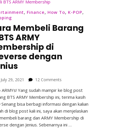
ertainment
,
Finance
,
How To
,
K-POP
,
pping
ara Membeli Barang
 BTS ARMY
mbership di
everse dengan
nius
on
n
July 29, 2021
12 Comments
Cara
o ARMYs! Yang sudah mampir ke blog post
Membeli
ang BTS ARMY Membership ini, terima kasih
Barang
&
 Senang bisa berbagi informasi dengan kalian
BTS
h di blog post kali ini, saya akan menjelaskan
ARMY
 membeli barang dan ARMY Membership di
Membership
rse dengan Jenius. Sebenarnya ini …
di