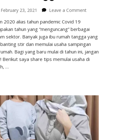
on
n
February 23, 2021
Leave a Comment
Tips
n 2020 alias tahun pandemic Covid 19
Memulai
pakan tahun yang “menguncang” berbagai
Usaha
di
m sektor. Banyak juga ibu rumah tangga yang
Rumah
anting stir dan memulai usaha sampingan
bagi
rumah. Bagi yang baru mulai di tahun ini, jangan
Ibu
t! Berikut saya share tips memulai usaha di
Rumah
h, …
Tangga