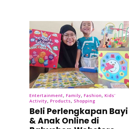
Entertainment
,
Family
,
Fashion
,
Kids'
Activity
,
Products
,
Shopping
Beli Perlengkapan Bayi
& Anak Online di