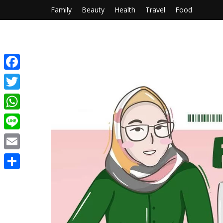
Family
Beauty
Health
Travel
Food
Facebook
Twitter
WhatsApp
Line
Email
Share