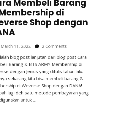
ara Membeli Barang
Membership di
everse Shop dengan
ANA
on
n
March 11, 2022
2 Comments
Cara
dalah blog post lanjutan dari blog post Cara
Membeli
eli Barang & BTS ARMY Membership di
Barang
&
rse dengan Jenius yang ditulis tahun lalu.
Membership
rnya sekarang kita bisa membeli barang &
di
ership di Weverse Shop dengan DANA!
Weverse
ah lagi deh satu metode pembayaran yang
Shop
 digunakan untuk …
dengan
DANA