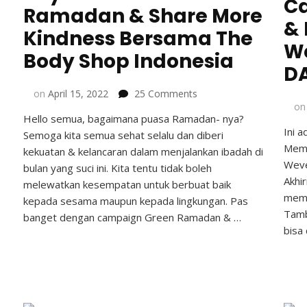
C
Ramadan & Share More
& 
Kindness Bersama The
W
Body Shop Indonesia
D
on
on
April 15, 2022
25 Comments
o
Rayakan
Hello semua, bagaimana puasa Ramadan- nya?
Green
Ini a
Semoga kita semua sehat selalu dan diberi
Ramadan
Memb
&
kekuatan & kelancaran dalam menjalankan ibadah di
Weve
Share
bulan yang suci ini. Kita tentu tidak boleh
More
Akhi
melewatkan kesempatan untuk berbuat baik
Kindness
memb
kepada sesama maupun kepada lingkungan. Pas
Bersama
Tamb
banget dengan campaign Green Ramadan & …
The
bisa
Body
Shop
Indonesia