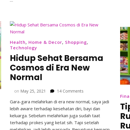
…
Kecantikan
Health
,
Home & Decor
,
Shopping
,
Technology
Hidup Sehat Bersama
Cosmos di Era New
Normal
on
on
May 25, 2021
14 Comments
Fin
Hidup
Gara-gara melahirkan di era new normal, saya jadi
Sehat
Ti
lebih aware terhadap kesehatan diri, bayi dan
Bersama
Ru
Cosmos
keluarga. Sebelum melahirkan juga sudah taat
di
terhadap prokes yang ketat sih. Tapi setelah
R
Era
melahirkan, jadi lebih waspada. Beruntung kemarin