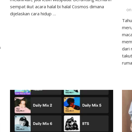
New
sempat ikut acara halal bi halal Cosmos dimana
o
Normal
dijelaskan cara hidup …
Tahu
an
meru
maca
memb
a
dari 
taku
ruma