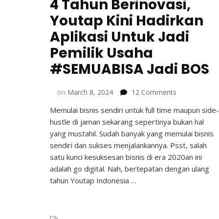
4 Tahun Berinovasi,
Youtap Kini Hadirkan
Aplikasi Untuk Jadi
Pemilik Usaha
#SEMUABISA Jadi BOS
on
on
March 8, 2024
12 Comments
4
Memulai bisnis sendiri untuk full time maupun side-
Tahun
hustle di jaman sekarang sepertinya bukan hal
Berinovasi,
Youtap
yang mustahil. Sudah banyak yang memulai bisnis
Kini
sendiri dan sukses menjalankannya. Psst, salah
Hadirkan
satu kunci kesuksesan bisnis di era 2020an ini
Aplikasi
adalah go digital. Nah, bertepatan dengan ulang
Untuk
tahun Youtap Indonesia …
Jadi
Pemilik
Usaha
#SEMUABISA