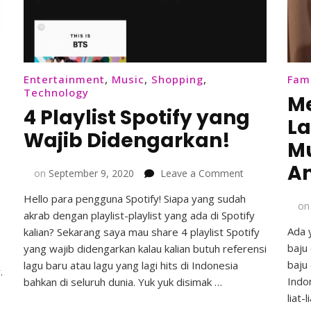
Entertainment
,
Music
,
Shopping
,
Fam
Technology
Me
a
4 Playlist Spotify yang
La
Wajib Didengarkan!
Mu
A
on
on
September 9, 2020
Leave a Comment
4
Hello para pengguna Spotify! Siapa yang sudah
Playlist
o
akrab dengan playlist-playlist yang ada di Spotify
Spotify
han
yang
Ada 
kalian? Sekarang saya mau share 4 playlist Spotify
Wajib
baju
yang wajib didengarkan kalau kalian butuh referensi
on
Didengarkan!
baju 
lagu baru atau lagu yang lagi hits di Indonesia
.
Indo
bahkan di seluruh dunia. Yuk yuk disimak …
liat-