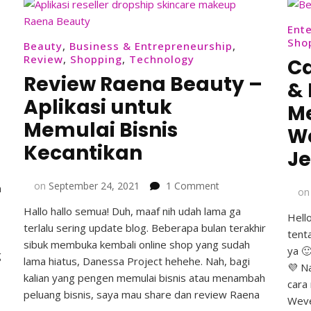
Ent
Sho
Beauty
,
Business & Entrepreneurship
,
Review
,
Shopping
,
Technology
C
Review Raena Beauty –
&
Aplikasi untuk
Me
Memulai Bisnis
W
Kecantikan
Je
on
on
September 24, 2021
1 Comment
h
o
Review
Hallo hallo semua! Duh, maaf nih udah lama ga
Raena
Hell
terlalu sering update blog. Beberapa bulan terakhir
Beauty
tent
–
sibuk membuka kembali online shop yang sudah
ya 
g
Aplikasi
lama hiatus, Danessa Project hehehe. Nah, bagi
💜 Na
untuk
kalian yang pengen memulai bisnis atau menambah
cara
Memulai
peluang bisnis, saya mau share dan review Raena
Weve
Bisnis