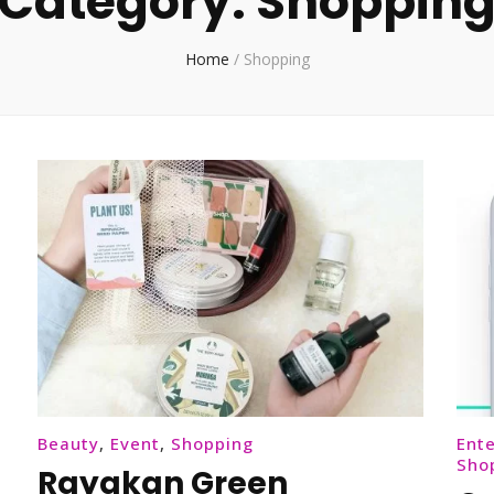
Category:
Shoppin
Home
/
Shopping
Beauty
,
Event
,
Shopping
Ent
Sho
Rayakan Green