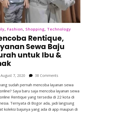
ily
,
Fashion
,
Shopping
,
Technology
ncoba Rentique,
yanan Sewa Baju
rah untuk Ibu &
nak
on
n
August 7, 2020
38 Comments
Mencoba
yang sudah pernah mencoba layanan sewa
Rentique,
 online? Saya baru saja mencoba layanan sewa
Layanan
Sewa
online Rentique yang tersedia di 22 kota di
Baju
nesia. Ternyata di Bogor ada, jadi langsung
Murah
liat koleksi bajunya yang ada di app maupun di
untuk