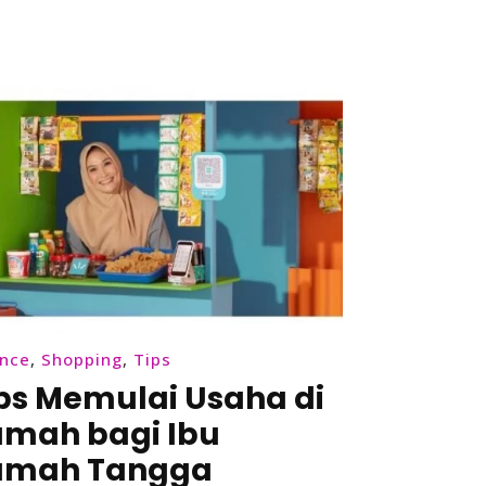
Weverse
dengan
Jenius
ance
,
Shopping
,
Tips
ps Memulai Usaha di
mah bagi Ibu
umah Tangga