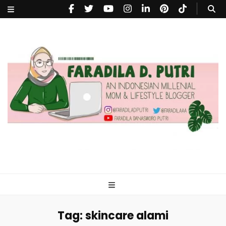
faradiladputri.com
Indonesian Millennial Mom and Lifestyle Blogger
Tag:
skincare alami