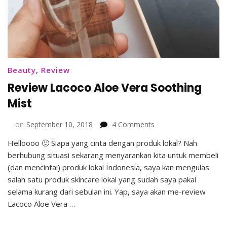
Beauty
,
Review
Review Lacoco Aloe Vera Soothing
Mist
on
on
September 10, 2018
4 Comments
Review
Helloooo 🙂 Siapa yang cinta dengan produk lokal? Nah
Lacoco
berhubung situasi sekarang menyarankan kita untuk membeli
Aloe
Vera
(dan mencintai) produk lokal Indonesia, saya kan mengulas
Soothing
salah satu produk skincare lokal yang sudah saya pakai
Mist
selama kurang dari sebulan ini. Yap, saya akan me-review
Lacoco Aloe Vera …