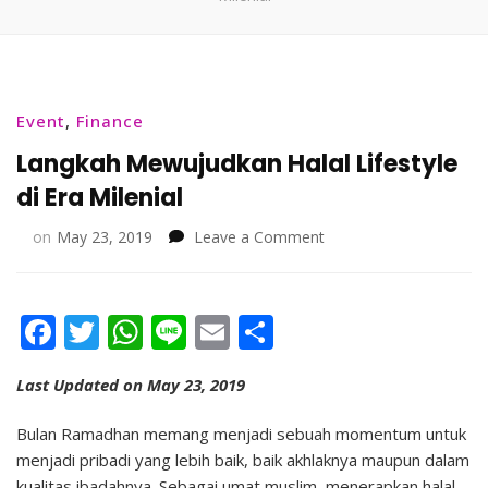
Event
,
Finance
Langkah Mewujudkan Halal Lifestyle
di Era Milenial
on
on
May 23, 2019
Leave a Comment
Langkah
Mewujudkan
Halal
Facebook
Twitter
WhatsApp
Line
Email
Share
Lifestyle
di
Era
Last Updated on May 23, 2019
Milenial
Bulan Ramadhan memang menjadi sebuah momentum untuk
menjadi pribadi yang lebih baik, baik akhlaknya maupun dalam
kualitas ibadahnya. Sebagai umat muslim, menerapkan halal