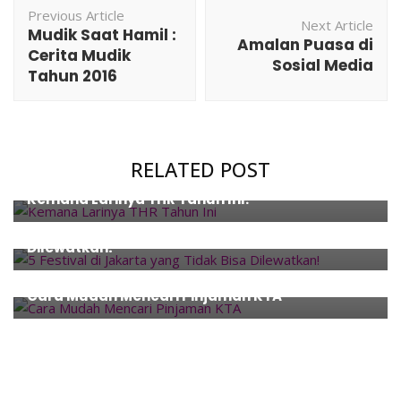
Post
Previous Article
Navigation
Next Article
Mudik Saat Hamil :
Amalan Puasa di
Cerita Mudik
Sosial Media
Tahun 2016
RELATED POST
Finance
,
How To
,
Tips
Kemana Larinya THR Tahun Ini?
Event
,
Fashion
,
Music
,
Places
,
Travel
5 Festival di Jakarta yang Tidak Bisa
Dilewatkan!
Finance
,
How To
Cara Mudah Mencari Pinjaman KTA