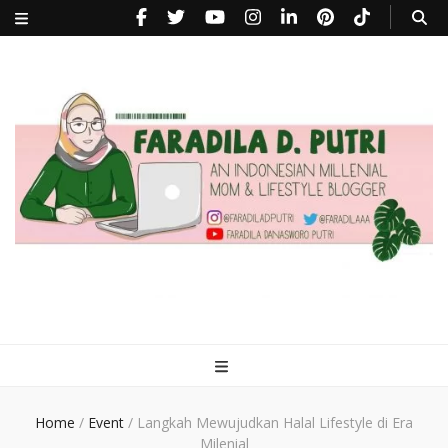
faradiladputri.com
Indonesian Millennial Mom and Lifestyle Blogger
Home
/
Event
/
Langkah Mewujudkan Halal Lifestyle di Era
Milenial