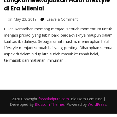
Langkah Mewujudkan Halal Lifestyle
di Era Milenial
on
on
May 23, 2019
Leave a Comment
Langkah
Bulan Ramadhan memang menjadi sebuah momentum untuk
Mewujudkan
menjadi pribadi yang lebih baik, baik akhlaknya maupun dalam
Halal
Lifestyle
kualitas ibadahnya. Sebagai umat muslim, menerapkan halal
di
lifestyle menjadi sebuah hal yang penting. Diharapkan semua
Era
aspek di dalam hidup kita sudah masuk ke ranah halal,
Milenial
termasuk dari makanan, minuman, …
2026 Copyright
faradiladputri.com
.
Blossom Feminine |
Developed By
Blossom Themes
. Powered by
WordPress
.