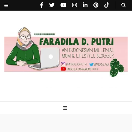
faradiladputri.com
Indonesian Millennial Mom and Lifestyle Blogger