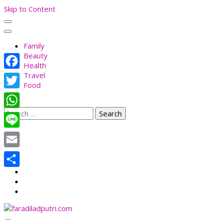
Skip to Content
Family
Beauty
Health
Travel
Facebook
Food
Twitter
Search
WhatsApp
for:
Line
Email
Share