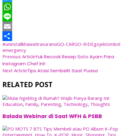
Twitter
WhatsApp
Line
Email
#uninstallkhawatir
asuransi
GO-CAR
GO-RIDE
gojek
tombol
Share
emergency
Post
Previous Article
Yuk Recook Resep Soto Ayam Para
Instagram Chef Ini!
Navigation
Next Article
Tips Atasi Sembelit Saat Puasa
RELATED POST
Education
,
Family
,
Parenting
,
Technology
,
Thoughts
Balada Webinar di Saat WFH & PSBB
Entertainment
,
How To
,
K-POP
,
Music
,
Shopping
,
Tips