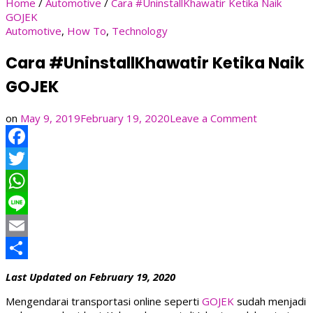
Home
/
Automotive
/
Cara #UninstallKhawatir Ketika Naik
GOJEK
Automotive
,
How To
,
Technology
Cara #UninstallKhawatir Ketika Naik
GOJEK
on
on
May 9, 2019
February 19, 2020
Leave a Comment
Cara
#UninstallK
Facebook
Ketika
Naik
Twitter
GOJEK
WhatsApp
Line
Email
Share
Last Updated on February 19, 2020
Mengendarai transportasi online seperti
GOJEK
sudah menjadi