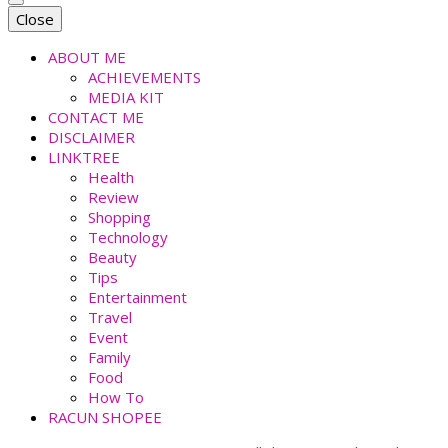
faradiladputri.com
Indonesian Millennial Mom and Lifestyle Blogger
Close
ABOUT ME
ACHIEVEMENTS
MEDIA KIT
CONTACT ME
DISCLAIMER
LINKTREE
Health
Review
Shopping
Technology
Beauty
Tips
Entertainment
Travel
Event
Family
Food
How To
RACUN SHOPEE