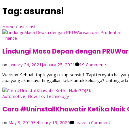
Tag:
asuransi
Home
/
asuransi
Finance
Lindungi Masa Depan dengan PRUWari
on
on
January 24, 2021
January 25, 2021
19 Comments
Lindungi
Warisan. Sebuah topik yang cukup sensitif. Tapi ternyata hal ya
Masa
apa yang akan saya tinggalkan kelak untuk keluarga? Untung a
Depan
dengan
PRUWaris
Automotive
,
How To
,
Technology
dari
Prudential
Cara #UninstallKhawatir Ketika Naik
on
on
May 9, 2019
February 19, 2020
Leave a Comment
Cara