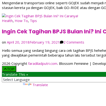
Mengendarai transportasi online seperti GOJEK sudah menjadi mak
#Uninstal
stasiun kereta ya dengan GOJEK, baik GO-RIDE atau dengan GO-
Ketika
Naik
GOJEK
Health
,
How To
,
Tips
Ingin Cek Tagihan BPJS Bulan Ini? Ini
on
on
April 20, 2018
February 19, 2021
2 Comments
Ingin
Hello semua yang sedang bingung cara cek tagihan BPJS hehehe.
Cek
yang diwajibkan pemerintah beberapa tahun lalu tersebut tergo
Tagihan
BPJS
2026 Copyright
faradiladputri.com
.
Blossom Feminine | Develo
Bulan
TOP
Ini?
Translate This »
Ini
Caranya!
Powered by
Translate