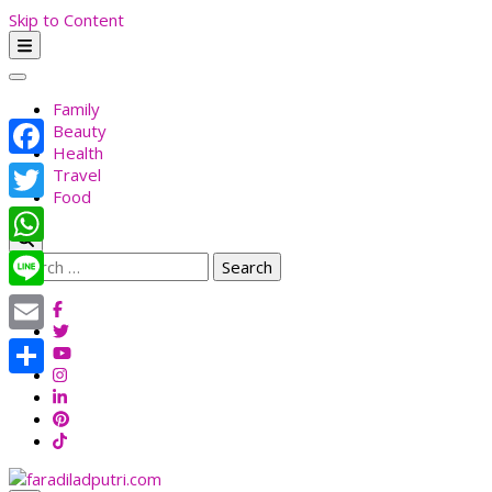
Skip to Content
Family
Beauty
Health
Facebook
Travel
Food
Twitter
WhatsApp
Search
for:
Line
Email
Share