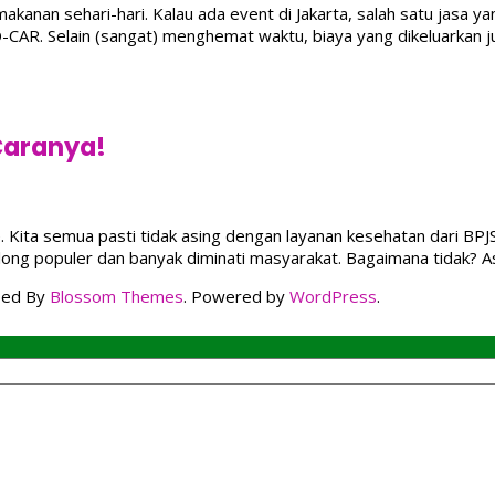
anan sehari-hari. Kalau ada event di Jakarta, salah satu jasa ya
lKhawatir
CAR. Selain (sangat) menghemat waktu, biaya yang dikeluarkan j
 Caranya!
 Kita semua pasti tidak asing dengan layanan kesehatan dari BP
long populer dan banyak diminati masyarakat. Bagaimana tidak? A
ped By
Blossom Themes
. Powered by
WordPress
.