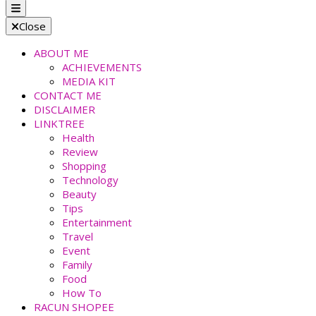
faradiladputri.com
Indonesian Millennial Mom and Lifestyle Blogger
Close
ABOUT ME
ACHIEVEMENTS
MEDIA KIT
CONTACT ME
DISCLAIMER
LINKTREE
Health
Review
Shopping
Technology
Beauty
Tips
Entertainment
Travel
Event
Family
Food
How To
RACUN SHOPEE