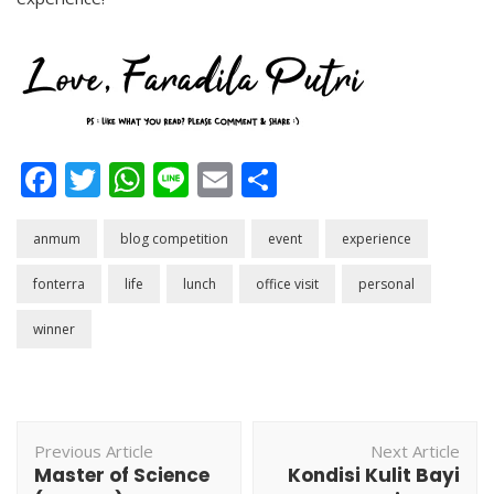
Facebook
Twitter
WhatsApp
Line
Email
Share
anmum
blog competition
event
experience
fonterra
life
lunch
office visit
personal
winner
Post
Previous Article
Next Article
Navigation
Master of Science
Kondisi Kulit Bayi