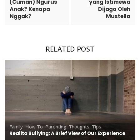
(Cuman) Ngurus
yang Istimewa
Anak? Kenapa
Dijaga Oleh
Nggak?
Mustella
RELATED POST
Family
,
How To
,
Parenting
,
Thoughts
,
Tips
Realita Bullying: A Brief View of Our Experience