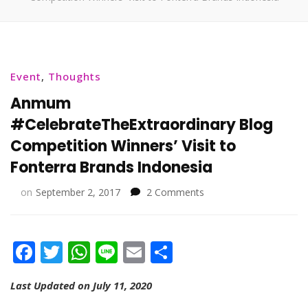
Event
,
Thoughts
Anmum
#CelebrateTheExtraordinary Blog
Competition Winners’ Visit to
Fonterra Brands Indonesia
on
on
September 2, 2017
2 Comments
Anmum
#CelebrateTheExtraord
Blog
Facebook
Twitter
WhatsApp
Line
Email
Share
Competition
Winners’
Visit
Last Updated on July 11, 2020
to
Fonterra