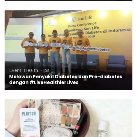
Event
,
Health
,
Tips
Melawan Penyakit Diabetes dan Pre-diabetes
dengan #LiveHealthierLives