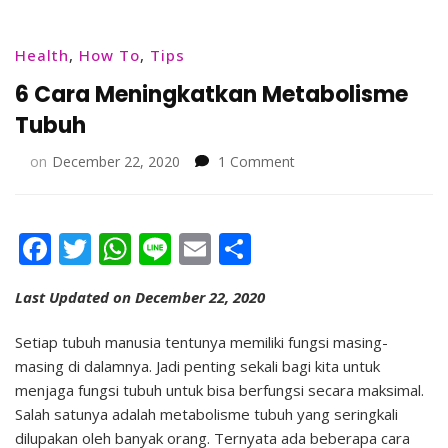
Health
,
How To
,
Tips
6 Cara Meningkatkan Metabolisme
Tubuh
on
on
December 22, 2020
1 Comment
6
Cara
Meningkatkan
Facebook
Twitter
WhatsApp
Line
Email
Share
Metabolisme
Tubuh
Last Updated on December 22, 2020
Setiap tubuh manusia tentunya memiliki fungsi masing-
masing di dalamnya. Jadi penting sekali bagi kita untuk
menjaga fungsi tubuh untuk bisa berfungsi secara maksimal.
Salah satunya adalah metabolisme tubuh yang seringkali
dilupakan oleh banyak orang. Ternyata ada beberapa cara