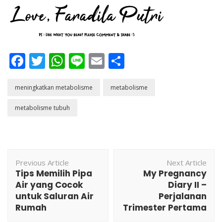
Facebook
Twitter
WhatsApp
Line
Email
Share
meningkatkan metabolisme
metabolisme
metabolisme tubuh
Post
Previous Article
Next Article
Navigation
Tips Memilih Pipa
My Pregnancy
Air yang Cocok
Diary II –
untuk Saluran Air
Perjalanan
Rumah
Trimester Pertama