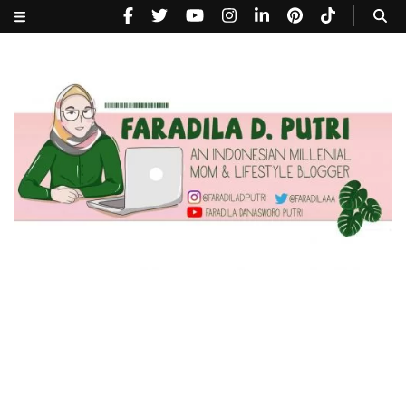
faradiladputri.com
Indonesian Millennial Mom and Lifestyle Blogger