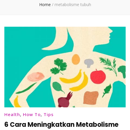
Home
/
metabolisme tubuh
Health
,
How To
,
Tips
6 Cara Meningkatkan Metabolisme