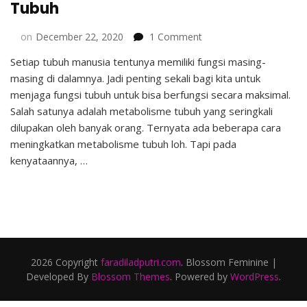
Tubuh
on
on
December 22, 2020
1 Comment
6
Setiap tubuh manusia tentunya memiliki fungsi masing-
Cara
masing di dalamnya. Jadi penting sekali bagi kita untuk
Meningkatkan
Metabolisme
menjaga fungsi tubuh untuk bisa berfungsi secara maksimal.
Tubuh
Salah satunya adalah metabolisme tubuh yang seringkali
dilupakan oleh banyak orang. Ternyata ada beberapa cara
meningkatkan metabolisme tubuh loh. Tapi pada
kenyataannya, …
2026 Copyright
faradiladputri.com
.
Blossom Feminine |
Developed By
Blossom Themes
. Powered by
WordPress
.