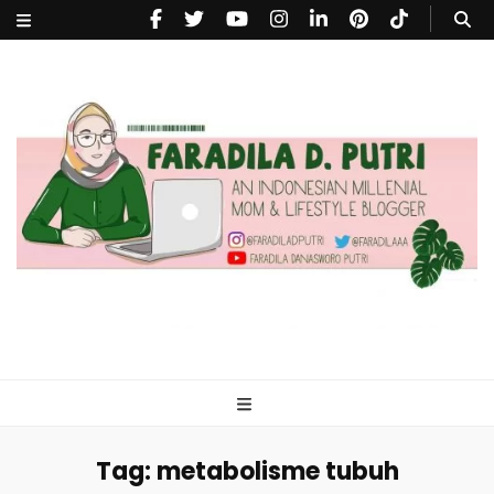
faradiladputri.com
Indonesian Millennial Mom and Lifestyle Blogger
Tag:
metabolisme tubuh