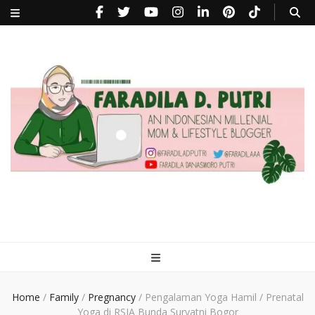
faradiladputri.com
Indonesian Millennial Mom and Lifestyle Blogger
Home
/
Family
/
Pregnancy
/
Pengalaman Yoga Hamil / Prenatal
Yoga di RSIA Bunda Suryatni Bogor