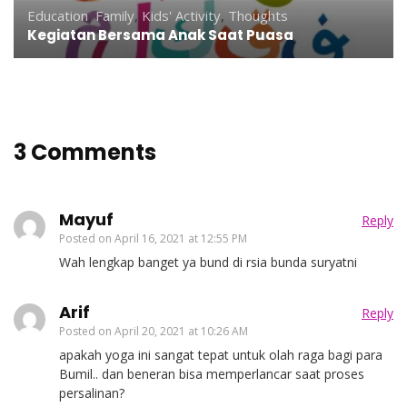
Education
,
Family
,
Kids' Activity
,
Thoughts
Kegiatan Bersama Anak Saat Puasa
3 Comments
Mayuf
Reply
Posted on
April 16, 2021 at 12:55 PM
Wah lengkap banget ya bund di rsia bunda suryatni
Arif
Reply
Posted on
April 20, 2021 at 10:26 AM
apakah yoga ini sangat tepat untuk olah raga bagi para
Bumil.. dan beneran bisa memperlancar saat proses
persalinan?