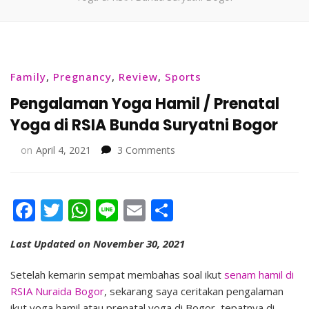
Family
,
Pregnancy
,
Review
,
Sports
Pengalaman Yoga Hamil / Prenatal
Yoga di RSIA Bunda Suryatni Bogor
on
on
April 4, 2021
3 Comments
Pengalaman
Yoga
Hamil
Facebook
Twitter
WhatsApp
Line
Email
Share
/
Prenatal
Yoga
Last Updated on November 30, 2021
di
RSIA
Setelah kemarin sempat membahas soal ikut
senam hamil di
Bunda
RSIA Nuraida Bogor
, sekarang saya ceritakan pengalaman
Suryatni
ikut yoga hamil atau prenatal yoga di Bogor, tepatnya di
Bogor