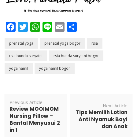
Facebook
Twitter
WhatsApp
Line
Email
Share
prenatal yoga
prenatal yoga bogor
rsia
rsia bunda suryatni
rsia bunda suryatni bogor
yoga hamil
yoga hamil bogor
Post
Previous Article
Navigation
Next Article
Review MOOIMOM
Tips Memilih Lotion
Nursing Pillow –
Anti Nyamuk Bayi
Bantal Menyusui 2
dan Anak
in 1