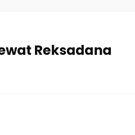
 Lewat Reksadana
tasi
t
adana
r