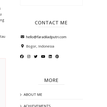
i
i
ang
CONTACT ME
atau
hello@faradiladputri.com
Bogor, Indonesia
MORE
ABOUT ME
ACHIEVEMENTS