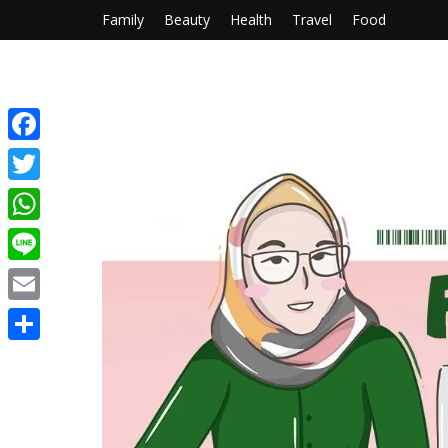
Family
Beauty
Health
Travel
Food
Facebook
Twitter
WhatsApp
Line
Email
Share