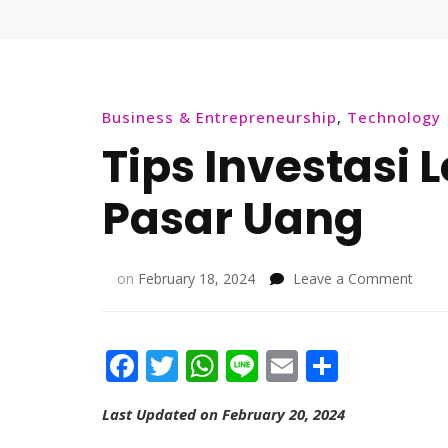
Business & Entrepreneurship
,
Technology
Tips Investasi
Pasar Uang
on
on
February 18, 2024
Leave a Comment
Tips
Inves
Lewa
Facebook
Twitter
WhatsApp
Line
Email
Share
Reks
Pasa
Uang
Last Updated on February 20, 2024