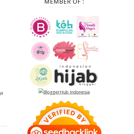
MEMBER OF :
i
ja