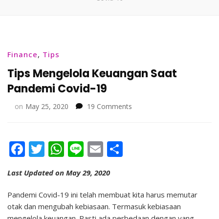
Finance
,
Tips
Tips Mengelola Keuangan Saat
Pandemi Covid-19
on
on
May 25, 2020
19 Comments
Tips
Mengelola
Keuangan
Facebook
Twitter
WhatsApp
Line
Email
Share
Saat
Pandemi
Covid-
Last Updated on May 29, 2020
19
Pandemi Covid-19 ini telah membuat kita harus memutar
otak dan mengubah kebiasaan. Termasuk kebiasaan
mengelola keuangan. Pasti ada perbedaan dengan yang