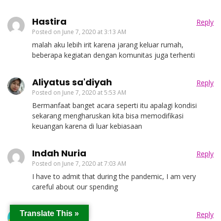
Hastira
Reply
Posted on
June 7, 2020 at 3:13 AM
malah aku lebih irit karena jarang keluar rumah,
beberapa kegiatan dengan komunitas juga terhenti
Aliyatus sa'diyah
Reply
Posted on
June 7, 2020 at 5:53 AM
Bermanfaat banget acara seperti itu apalagi kondisi
sekarang mengharuskan kita bisa memodifikasi
keuangan karena di luar kebiasaan
Indah Nuria
Reply
Posted on
June 7, 2020 at 7:03 AM
I have to admit that during the pandemic, I am very
careful about our spending
Ratnasari
Translate This »
Reply