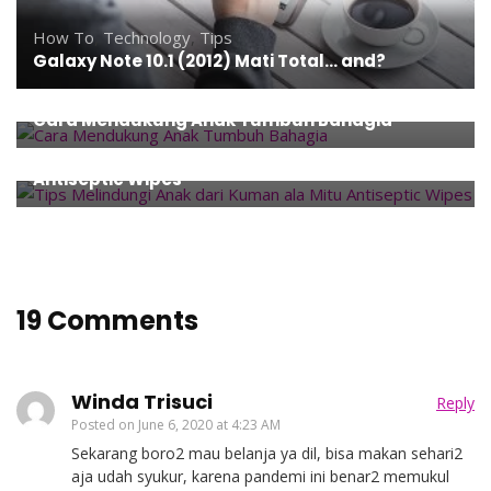
How To
,
Technology
,
Tips
Galaxy Note 10.1 (2012) Mati Total… and?
Event
,
Family
,
Parenting
,
Tips
Cara Mendukung Anak Tumbuh Bahagia
Family
,
Health
,
Parenting
,
Products
,
Thoughts
,
Tips
Tips Melindungi Anak dari Kuman ala Mitu
Antiseptic Wipes
19 Comments
Winda Trisuci
Reply
Posted on
June 6, 2020 at 4:23 AM
Sekarang boro2 mau belanja ya dil, bisa makan sehari2
aja udah syukur, karena pandemi ini benar2 memukul