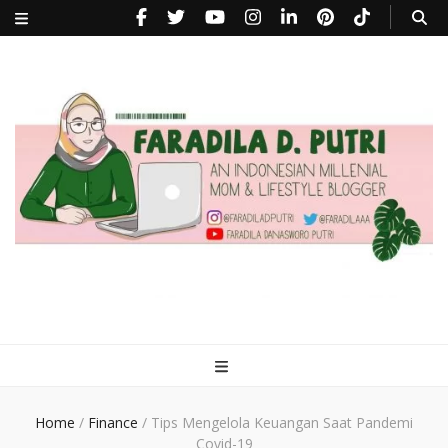
faradiladputri.com
Indonesian Millennial Mom and Lifestyle Blogger
Home
/
Finance
/
Tips Mengelola Keuangan Saat Pandemi
Covid-19