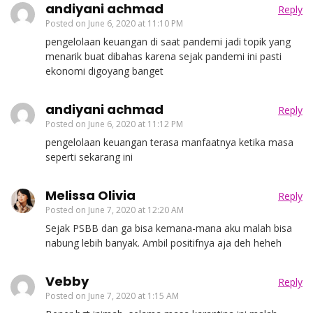
andiyani achmad
Reply
Posted on
June 6, 2020 at 11:10 PM
pengelolaan keuangan di saat pandemi jadi topik yang
menarik buat dibahas karena sejak pandemi ini pasti
ekonomi digoyang banget
andiyani achmad
Reply
Posted on
June 6, 2020 at 11:12 PM
pengelolaan keuangan terasa manfaatnya ketika masa
seperti sekarang ini
Melissa Olivia
Reply
Posted on
June 7, 2020 at 12:20 AM
Sejak PSBB dan ga bisa kemana-mana aku malah bisa
nabung lebih banyak. Ambil positifnya aja deh heheh
Vebby
Reply
Posted on
June 7, 2020 at 1:15 AM