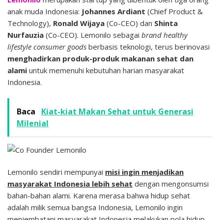
anak muda Indonesia:
Johannes Ardiant
(Chief Product &
Technology),
Ronald Wijaya
(Co-CEO) dan
Shinta
Nurfauzia
(Co-CEO). Lemonilo sebagai
brand healthy
lifestyle consumer goods
berbasis teknologi, terus berinovasi
menghadirkan produk-produk makanan sehat dan
alami
untuk memenuhi kebutuhan harian masyarakat
Indonesia.
Baca
Kiat-kiat Makan Sehat untuk Generasi
Milenial
Lemonilo sendiri mempunyai
misi ingin menjadikan
masyarakat Indonesia lebih sehat
dengan mengonsumsi
bahan-bahan alami. Karena merasa bahwa hidup sehat
adalah milik semua bangsa Indonesia, Lemonilo ingin
menjembatani masyarakat Indonesia melakukan pola hidup