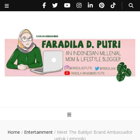
faradiladputri.com
Indonesian Millennial Mom and Lifestyle Blogger
Home
/
Entertainment
/
Meet The Baldys! Brand Ambassador
untuk Lemonilo