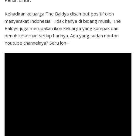
Kehadiran keluarga The Baldys disambut positif oleh
masyarakat Indonesia. Tidak hanya di bidang musik, The
Baldys juga merupakan ikon keluarga yang kompak dan
penuh keseruan setiap harinya. Ada yang sudah nonton
Youtube channelnya? Seru loh~