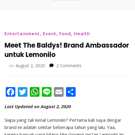
Entertainment
,
Event
,
Food
,
Health
Meet The Baldys! Brand Ambassador
untuk Lemonilo
on
on
August 2, 2020
2 Comments
Meet
The
Baldys!
Facebook
Twitter
WhatsApp
Line
Email
Share
Brand
Ambassador
untuk
Last Updated on August 2, 2020
Lemonilo
Siapa yang tak kenal Lemonilo? Pertama kali saya dengar
brand ini adalah sekitar beberapa tahun yang lalu. Yaa,
karena banyak yang bilang Mie Goreng Instan Lemonilo ini