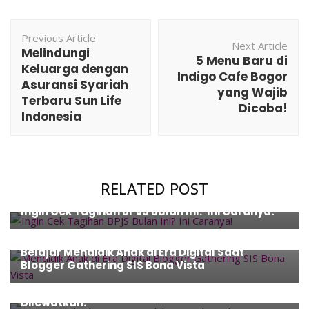
Post
Previous Article
Navigation
Next Article
Melindungi
5 Menu Baru di
Keluarga dengan
Indigo Cafe Bogor
Asuransi Syariah
yang Wajib
Terbaru Sun Life
Dicoba!
Indonesia
RELATED POST
Health
,
How To
,
Tips
Ingin Cek Tagihan BPJS Bulan Ini? Ini Caranya!
Event
,
Family
,
Health
,
Parenting
,
Tips
Belajar Mendidik Anak di Era Digital Saat
Blogger Gathering SIS Bona Vista
Event
,
Fashion
,
Music
,
Places
,
Travel
5 Festival di Jakarta yang Tidak Bisa
Dilewatkan!