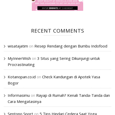
RECENT COMMENTS
wisatajatim
on
Resep Rendang dengan Bumbu Indofood
MyInnerWish
on
3 Situs yang Sering Dikunjungi untuk
Procrastinating
Kotanopan.co.id
on
Check Kandungan di Apotek Yasa
Bogor
Informasimu
on
Rayap di Rumah? Kenali Tanda-Tanda dan
Cara Mengatasinya
Sentono Sport
on
5 Tips Hindari Cedera Saat Yoga