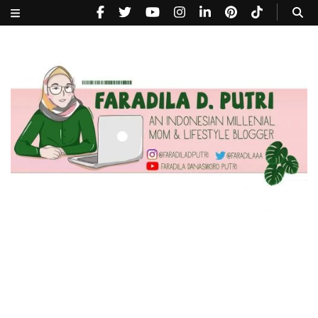
faradiladputri.com
Indonesian Millennial Mom and Lifestyle Blogger