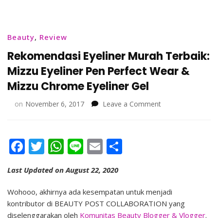
Beauty
,
Review
Rekomendasi Eyeliner Murah Terbaik:
Mizzu Eyeliner Pen Perfect Wear &
Mizzu Chrome Eyeliner Gel
on
on
November 6, 2017
Leave a Comment
Rekomendasi
Eyeliner
Murah
Facebook
Twitter
WhatsApp
Line
Email
Share
Terbaik:
Mizzu
Eyeliner
Last Updated on August 22, 2020
Pen
Perfect
Wohooo, akhirnya ada kesempatan untuk menjadi
Wear
kontributor di BEAUTY POST COLLABORATION yang
&
diselenggarakan oleh
Komunitas Beauty Blogger & Vlogger
.
Mizzu