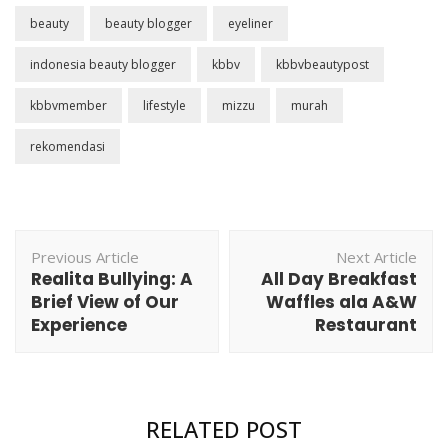
beauty
beauty blogger
eyeliner
indonesia beauty blogger
kbbv
kbbvbeautypost
kbbvmember
lifestyle
mizzu
murah
rekomendasi
Post
Previous Article
Next Article
Navigation
Realita Bullying: A
All Day Breakfast
Brief View of Our
Waffles ala A&W
Experience
Restaurant
RELATED POST
Beauty
,
Review