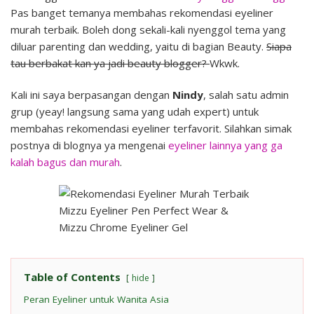
Chrome
Pas banget temanya membahas rekomendasi eyeliner
Eyeliner
murah terbaik. Boleh dong sekali-kali nyenggol tema yang
Gel
diluar parenting dan wedding, yaitu di bagian Beauty.
Siapa
tau berbakat kan ya jadi beauty blogger?
Wkwk.
Kali ini saya berpasangan dengan
Nindy
, salah satu admin
grup (yeay! langsung sama yang udah expert) untuk
membahas rekomendasi eyeliner terfavorit. Silahkan simak
postnya di blognya ya mengenai
eyeliner lainnya yang ga
kalah bagus dan murah
.
Table of Contents
hide
Peran Eyeliner untuk Wanita Asia