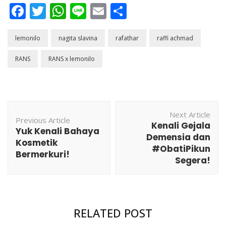
Facebook
Twitter
WhatsApp
Line
Email
Share
lemonilo
nagita slavina
rafathar
raffi achmad
RANS
RANS x lemonilo
Post
Next Article
Navigation
Previous Article
Kenali Gejala
Yuk Kenali Bahaya
Demensia dan
Kosmetik
#ObatiPikun
Bermerkuri!
Segera!
RELATED POST