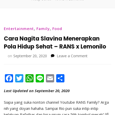
Entertainment
,
Family
,
Food
Cara Nagita Slavina Menerapkan
Pola Hidup Sehat – RANS x Lemonilo
on
on
September 20, 2020
Leave a Comment
Cara
Nagita
Slavina
Facebook
Twitter
WhatsApp
Line
Email
Share
Menerapkan
Pola
Hidup
Last Updated on September 20, 2020
Sehat
–
Siapa yang suka nonton channel Youtube RANS Family? Arga
RANS
nih yang doyan hahaha. Sampai Rio pun suka intip-intip
x
kelakuan Rafathar dan bisa niruin cara “klik tombol merah” 🤣
Lemonilo