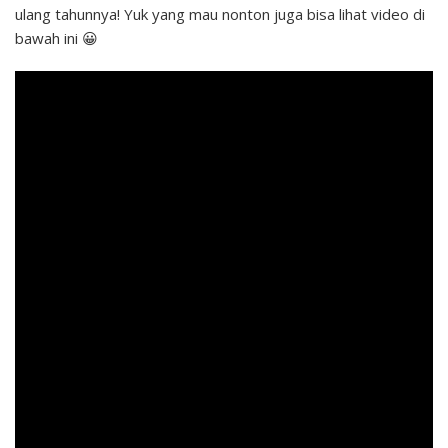
ulang tahunnya! Yuk yang mau nonton juga bisa lihat video di
bawah ini 😀