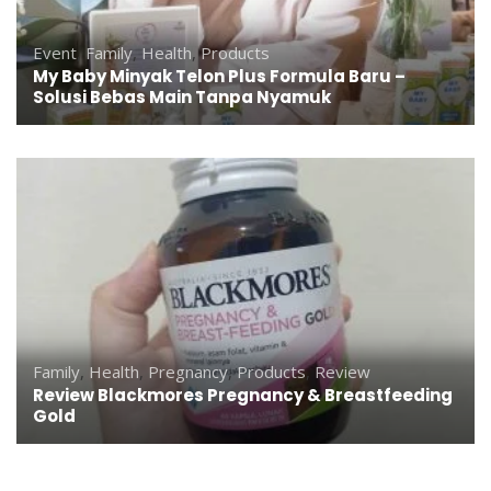
Event
,
Family
,
Health
,
Products
My Baby Minyak Telon Plus Formula Baru –
Solusi Bebas Main Tanpa Nyamuk
Family
,
Health
,
Pregnancy
,
Products
,
Review
Review Blackmores Pregnancy & Breastfeeding
Gold