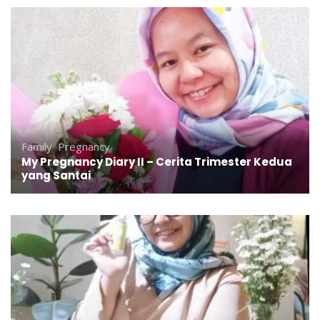
Family
,
Pregnancy
My Pregnancy Diary II – Cerita Trimester Kedua
yang Santai