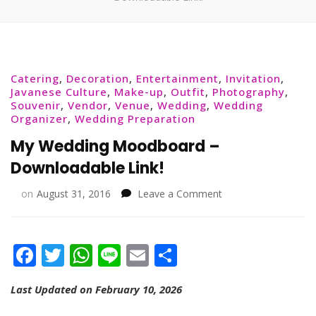
Catering
,
Decoration
,
Entertainment
,
Invitation
,
Javanese Culture
,
Make-up
,
Outfit
,
Photography
,
Souvenir
,
Vendor
,
Venue
,
Wedding
,
Wedding
Organizer
,
Wedding Preparation
My Wedding Moodboard –
Downloadable Link!
on
on
August 31, 2016
Leave a Comment
My
Wedding
Moodboard
Facebook
Twitter
WhatsApp
Line
Email
Share
–
Downloadable
Link!
Last Updated on February 10, 2026