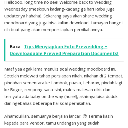
Helloooo, long time no see! Welcome back to Wedding
Wednesday (meskipun kadang-kadang ga hari Rabu juga
updatenya hahaha). Sekarang saya akan share wedding
moodboard yang juga bisa kalian download. Lumayan banget
nih buat yang akan mempersiapkan pernikahannya.
Baca
Tips Menyiapkan Foto Prewedding +
Downloadable Prewed Preparation Documents!
Maaf yaa agak lama menulis soal wedding moodboard ini.
Setelah melewati tahap persiapan nikah, nikahan di 2 tempat,
pindahan sementara ke Lombok, puasa, Lebaran, pindah lagi
ke Bogor, rempong sana-sini, males-malesan dikit dan
ternyata ada baby on the way (hore!), akhirnya bisa duduk
dan ngebahas beberapa hal soal pernikahan.
Alhamdulillah, semuanya berjalan lancar. 🙂 Terima kasih
kepada para vendor, tamu undangan yang sudah