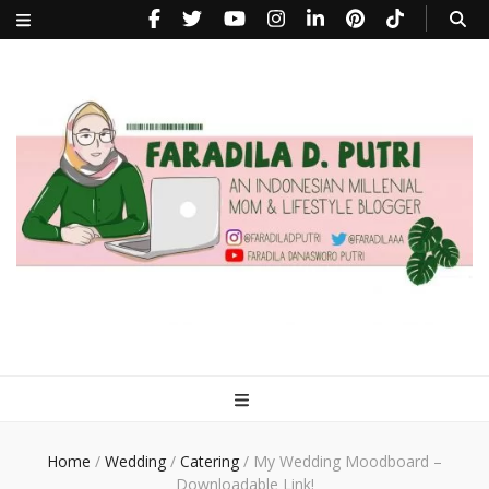
faradiladputri.com
Indonesian Millennial Mom and Lifestyle Blogger
Home
/
Wedding
/
Catering
/
My Wedding Moodboard –
Downloadable Link!