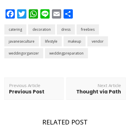
Facebook
Twitter
WhatsApp
Line
Email
Share
catering
decoration
dress
freebies
javaneseculture
lifestyle
makeup
vendor
weddingorganizer
weddingpreparation
Post
Previous Article
Next Article
Navigation
Previous Post
Thought via Path
Catering
,
Decoration
,
Javanese Culture
,
Make-up
,
Outfit
,
Wedding
,
Wedding Organizer
RELATED POST
Rangkaian Acara H-1 Pernikahan : Pengajian,