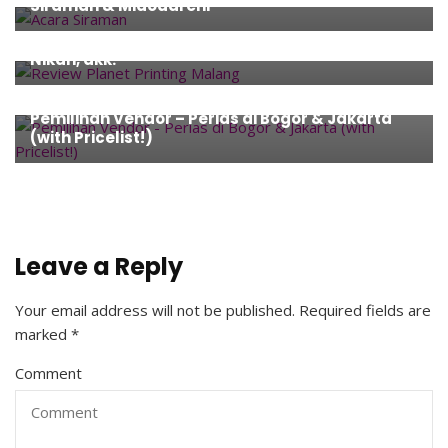
Siraman & Midodareni
Invitation
,
Javanese Culture
,
Review
,
Vendor
,
Wedding
Review Planet Printing Malang – Undangan
Nikah, dkk.
Beauty
,
Javanese Culture
,
Make-up
,
Vendor
,
Wedding
,
Wedding Preparation
Pemilihan Vendor – Perias di Bogor & Jakarta
(with Pricelist!)
Leave a Reply
Your email address will not be published.
Required fields are
marked
*
Comment