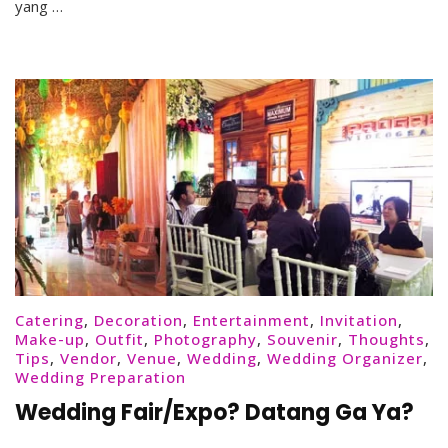
yang …
Catering
,
Decoration
,
Entertainment
,
Invitation
,
Make-up
,
Outfit
,
Photography
,
Souvenir
,
Thoughts
,
Tips
,
Vendor
,
Venue
,
Wedding
,
Wedding Organizer
,
Wedding Preparation
Wedding Fair/Expo? Datang Ga Ya?