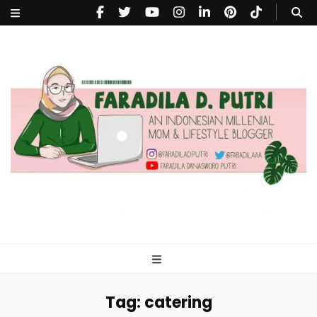
faradiladputri.com
Indonesian Millennial Mom and Lifestyle Blogger
Tag:
catering