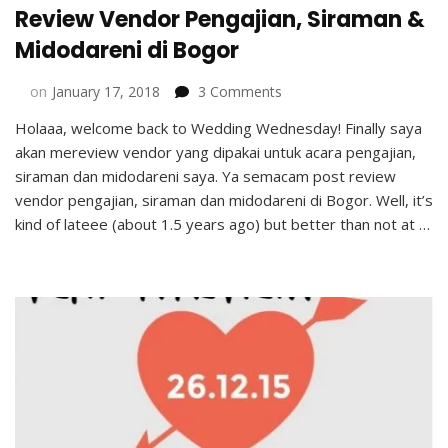
Review Vendor Pengajian, Siraman &
Midodareni di Bogor
on
on
January 17, 2018
3 Comments
Review
Holaaa, welcome back to Wedding Wednesday! Finally saya
Vendor
akan mereview vendor yang dipakai untuk acara pengajian,
Pengajian,
Siraman
siraman dan midodareni saya. Ya semacam post review
&
vendor pengajian, siraman dan midodareni di Bogor. Well, it’s
Midodareni
kind of lateee (about 1.5 years ago) but better than not at …
di
Bogor