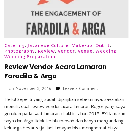
Catering
,
Javanese Culture
,
Make-up
,
Outfit
,
Photography
,
Review
,
Vendor
,
Venue
,
Wedding
,
Wedding Preparation
Review Vendor Acara Lamaran
Faradila & Arga
on
on
November 3, 2016
Leave a Comment
Review
Hello! Seperti yang sudah dijanjikan sebelumnya, saya akan
Vendor
menulis soal review vendor acara lamaran Bogor yang saya
Acara
Lamaran
gunakan pada saat lamaran di akhir tahun 2015. FYI lamaran
Faradila
saya dan Arga tidak terlalu mewah dan hanya mengundang
&
keluarga besar saja. Jadi lumayan bisa menghemat biaya
Arga