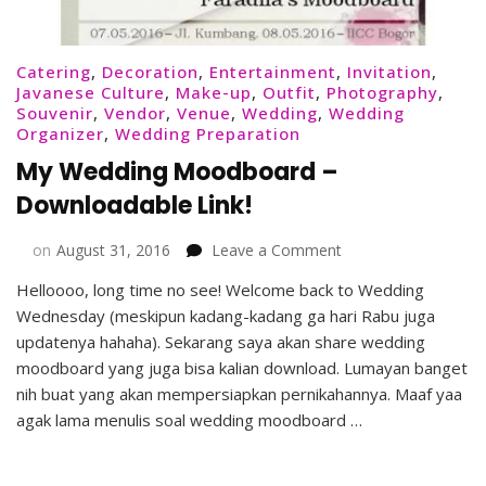
Catering
,
Decoration
,
Entertainment
,
Invitation
,
Javanese Culture
,
Make-up
,
Outfit
,
Photography
,
Souvenir
,
Vendor
,
Venue
,
Wedding
,
Wedding
Organizer
,
Wedding Preparation
My Wedding Moodboard –
Downloadable Link!
on
on
August 31, 2016
Leave a Comment
My
Helloooo, long time no see! Welcome back to Wedding
Wedding
Wednesday (meskipun kadang-kadang ga hari Rabu juga
Moodboard
–
updatenya hahaha). Sekarang saya akan share wedding
Downloadable
moodboard yang juga bisa kalian download. Lumayan banget
Link!
nih buat yang akan mempersiapkan pernikahannya. Maaf yaa
agak lama menulis soal wedding moodboard …