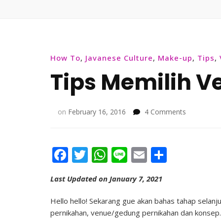
How To
,
Javanese Culture
,
Make-up
,
Tips
,
Tips Memilih V
on
on
February 16, 2016
4 Comments
Tips
Memilih
Vendor
Facebook
Twitter
WhatsApp
Line
Email
Share
Rias
Last Updated on January 7, 2021
Hello hello! Sekarang gue akan bahas tahap selanj
pernikahan, venue/gedung pernikahan dan konsep. 