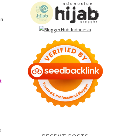
an
g
t
s