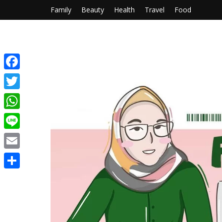
Family
Beauty
Health
Travel
Food
Facebook
Twitter
WhatsApp
Line
Email
Share