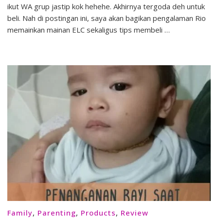
Experience
ikut WA grup jastip kok hehehe. Akhirnya tergoda deh untuk
+
beli. Nah di postingan ini, saya akan bagikan pengalaman Rio
Tips
memainkan mainan ELC sekaligus tips membeli …
Membeli
Mainan
ELC
Family
,
Parenting
,
Products
,
Review