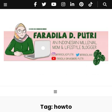
faradiladputri.com
Indonesian Millennial Mom and Lifestyle Blogger
Tag:
howto