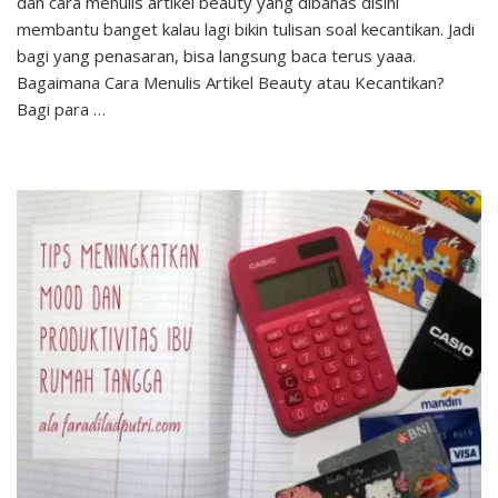
dan cara menulis artikel beauty yang dibahas disini
Menulis
Artikel
membantu banget kalau lagi bikin tulisan soal kecantikan. Jadi
Beauty
bagi yang penasaran, bisa langsung baca terus yaaa.
–
Bagaimana Cara Menulis Artikel Beauty atau Kecantikan?
Sesi
Bagi para …
Ngopi
Cantik
#5
Beautiesquad