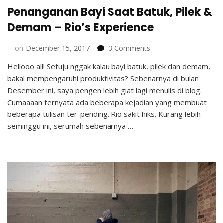
Penanganan Bayi Saat Batuk, Pilek &
Demam – Rio’s Experience
on
on
December 15, 2017
3 Comments
Penanganan
Hellooo all! Setuju nggak kalau bayi batuk, pilek dan demam,
Bayi
bakal mempengaruhi produktivitas? Sebenarnya di bulan
Saat
Batuk,
Desember ini, saya pengen lebih giat lagi menulis di blog.
Pilek
Cumaaaan ternyata ada beberapa kejadian yang membuat
&
beberapa tulisan ter-pending. Rio sakit hiks. Kurang lebih
Demam
seminggu ini, serumah sebenarnya …
–
Rio’s
Experience