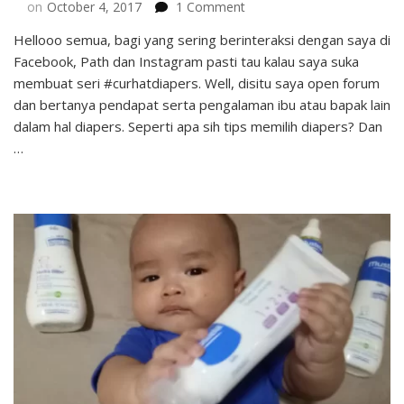
on
on
October 4, 2017
1 Comment
Tips
Hellooo semua, bagi yang sering berinteraksi dengan saya di
Memilih
Facebook, Path dan Instagram pasti tau kalau saya suka
Diapers
agar
membuat seri #curhatdiapers. Well, disitu saya open forum
Anak
dan bertanya pendapat serta pengalaman ibu atau bapak lain
Bebas
dalam hal diapers. Seperti apa sih tips memilih diapers? Dan
Bergerak
…