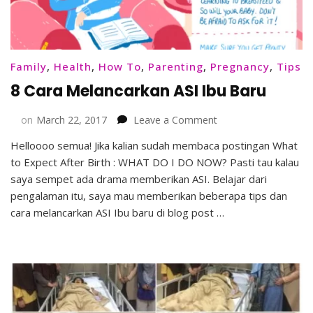
Family
,
Health
,
How To
,
Parenting
,
Pregnancy
,
Tips
8 Cara Melancarkan ASI Ibu Baru
on
on
March 22, 2017
Leave a Comment
8
Helloooo semua! Jika kalian sudah membaca postingan What
Cara
to Expect After Birth : WHAT DO I DO NOW? Pasti tau kalau
Melancarkan
ASI
saya sempet ada drama memberikan ASI. Belajar dari
Ibu
pengalaman itu, saya mau memberikan beberapa tips dan
Baru
cara melancarkan ASI Ibu baru di blog post …