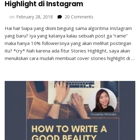
Highlight di Instagram
on
on
February 28, 2018
20 Comments
Cara
Hai hai! Siapa yang disini bingung sama algoritma Instagram
Mudah
yang baru? Iya yang katanya kalau sebuah post ga “rame”
Membuat
Cover
maka hanya 10% followersnya yang akan melihat postingan
Stories
itu? *cry* Nah karena ada fitur Stories Highlight, saya akan
Highlight
menuliskan cara mudah membuat cover stories highlight di …
di
Instagram