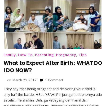
Family
,
How To
,
Parenting
,
Pregnancy
,
Tips
What to Expect After Birth : WHAT DO
I DO NOW?
on
on
March 20, 2017
1 Comment
What
They say that being pregnant and delivering your child is
to
only half the battle. HELL YEAH. Perjuangan sebenernya ada
Expect
After
setelah melahirkan. Duh, ga kebayang deh hamil dan
Birth
melahirkan sudah seribet itu, gimana ya setelahnya? Kali ini