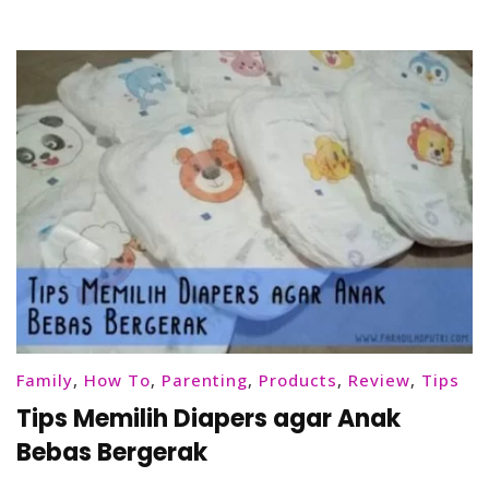
Experience
Family
,
How To
,
Parenting
,
Products
,
Review
,
Tips
Tips Memilih Diapers agar Anak
Bebas Bergerak