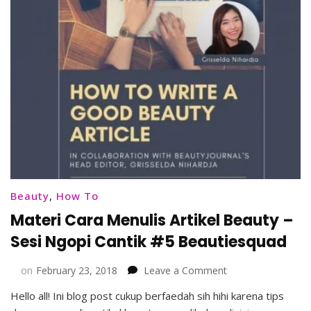
Beautiesquad
Beauty
,
How To
Materi Cara Menulis Artikel Beauty –
Sesi Ngopi Cantik #5 Beautiesquad
on
on
February 23, 2018
Leave a Comment
Materi
Hello all! Ini blog post cukup berfaedah sih hihi karena tips
Cara