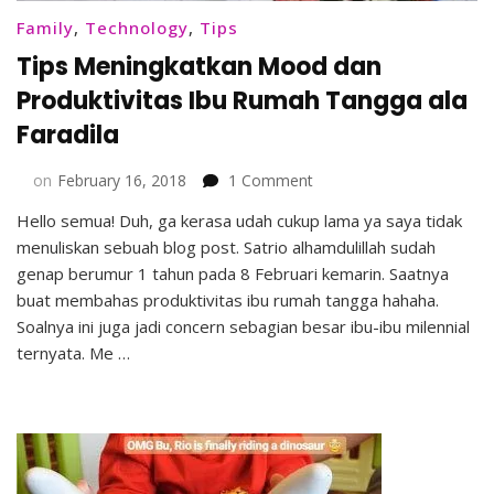
Family
,
Technology
,
Tips
Tips Meningkatkan Mood dan
Produktivitas Ibu Rumah Tangga ala
Faradila
on
on
February 16, 2018
1 Comment
Tips
Hello semua! Duh, ga kerasa udah cukup lama ya saya tidak
Meningkatkan
menuliskan sebuah blog post. Satrio alhamdulillah sudah
Mood
dan
genap berumur 1 tahun pada 8 Februari kemarin. Saatnya
Produktivitas
buat membahas produktivitas ibu rumah tangga hahaha.
Ibu
Soalnya ini juga jadi concern sebagian besar ibu-ibu milennial
Rumah
ternyata. Me …
Tangga
ala
Faradila