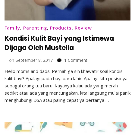
Family
,
Parenting
,
Products
,
Review
Kondisi Kulit Bayi yang Istimewa
Dijaga Oleh Mustella
on
on
September 8, 2017
1 Comment
Kondisi
Hello moms and dads! Pernah ga sih khawatir soal kondisi
Kulit
kulit bayi? Apalagi pada bayi baru lahir. Apalagi kita posisinya
Bayi
yang
sebagai orang tua baru. Kayanya kalau ada yang merah
Istimewa
sedikit atau ada yang mencurigakan, kita langsung mulai panik
Dijaga
menghubungi DSA atau paling cepat ya bertanya …
Oleh
Mustella