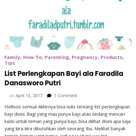
Family
,
How To
,
Parenting
,
Pregnancy
,
Products
,
Tips
List Perlengkapan Bayi ala Faradila
Danasworo Putri
on
on
April 10, 2017
1 Comment
List
Hellooo semua! Akhirnya bisa nulis tentang list perlengkapan
Perlengkapan
bayi disini. Bagi yang mau punya bayi atau sedang mencari
Bayi
ala
kado untuk teman yang punya bayi, bisa dilihat disini apa saja
Faradila
yang kira-kira dibutuhkan oleh seorang Ibu. Melihat banyak
Danasworo
teman-teman yang nanya, jadi saya share yaa list …