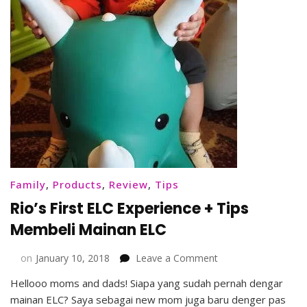
Family
,
Products
,
Review
,
Tips
Rio’s First ELC Experience + Tips
Membeli Mainan ELC
on
on
January 10, 2018
Leave a Comment
Rio’s
Hellooo moms and dads! Siapa yang sudah pernah dengar
First
mainan ELC? Saya sebagai new mom juga baru denger pas
ELC