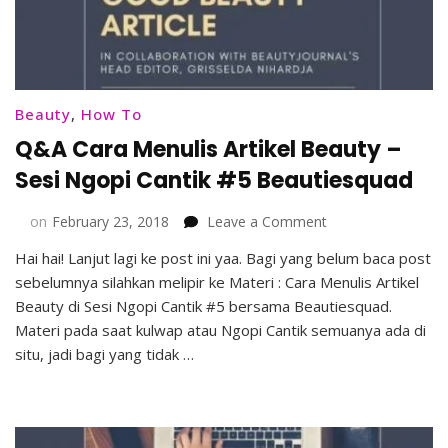
Beauty
,
How To
Q&A Cara Menulis Artikel Beauty –
Sesi Ngopi Cantik #5 Beautiesquad
on
on
February 23, 2018
Leave a Comment
Q&A
Hai hai! Lanjut lagi ke post ini yaa. Bagi yang belum baca post
Cara
sebelumnya silahkan melipir ke Materi : Cara Menulis Artikel
Menulis
Artikel
Beauty di Sesi Ngopi Cantik #5 bersama Beautiesquad.
Beauty
Materi pada saat kulwap atau Ngopi Cantik semuanya ada di
–
situ, jadi bagi yang tidak …
Sesi
Ngopi
Cantik
#5