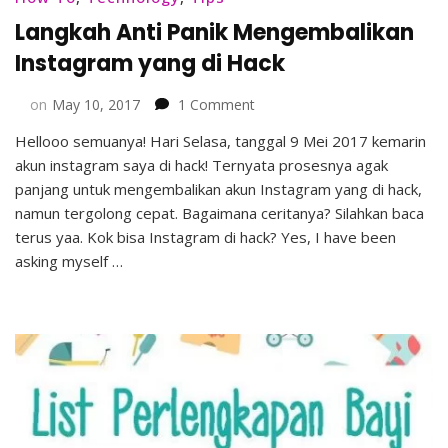
Langkah Anti Panik Mengembalikan
Instagram yang di Hack
on
on
May 10, 2017
1 Comment
Langkah
Hellooo semuanya! Hari Selasa, tanggal 9 Mei 2017 kemarin
Anti
akun instagram saya di hack! Ternyata prosesnya agak
Panik
Mengembalikan
panjang untuk mengembalikan akun Instagram yang di hack,
Instagram
namun tergolong cepat. Bagaimana ceritanya? Silahkan baca
yang
terus yaa. Kok bisa Instagram di hack? Yes, I have been
di
asking myself …
Hack