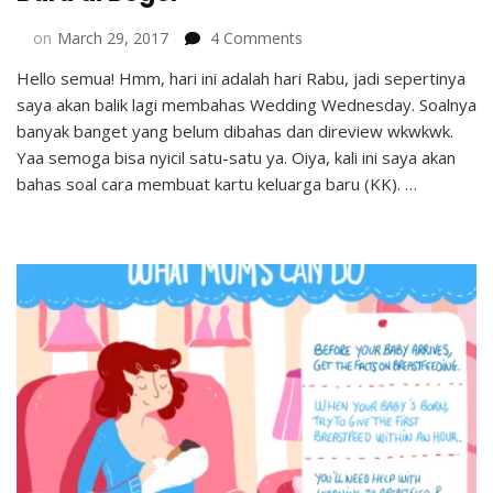
on
on
March 29, 2017
4 Comments
Cara
Hello semua! Hmm, hari ini adalah hari Rabu, jadi sepertinya
Membuat
saya akan balik lagi membahas Wedding Wednesday. Soalnya
Kartu
Keluarga
banyak banget yang belum dibahas dan direview wkwkwk.
(KK)
Yaa semoga bisa nyicil satu-satu ya. Oiya, kali ini saya akan
Baru
bahas soal cara membuat kartu keluarga baru (KK). …
di
Bogor