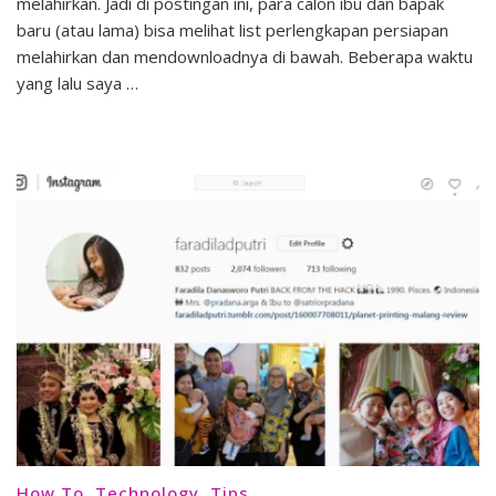
Melahirkan
melahirkan. Jadi di postingan ini, para calon ibu dan bapak
ala
baru (atau lama) bisa melihat list perlengkapan persiapan
Faradila
melahirkan dan mendownloadnya di bawah. Beberapa waktu
yang lalu saya …
How To
,
Technology
,
Tips