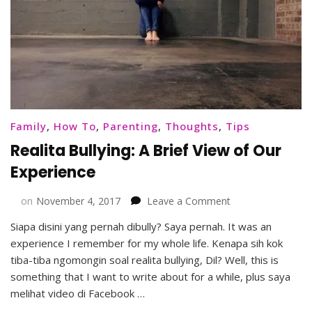
Family
,
How To
,
Parenting
,
Thoughts
,
Tips
Realita Bullying: A Brief View of Our
Experience
on
on
November 4, 2017
Leave a Comment
Realita
Siapa disini yang pernah dibully? Saya pernah. It was an
Bullying:
experience I remember for my whole life. Kenapa sih kok
A
Brief
tiba-tiba ngomongin soal realita bullying, Dil? Well, this is
View
something that I want to write about for a while, plus saya
of
melihat video di Facebook …
Our