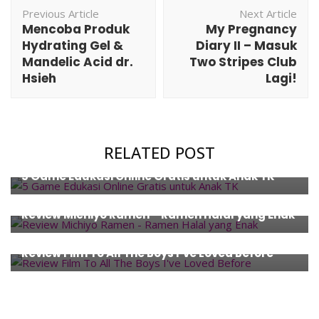
Post
Previous Article
Next Article
Navigation
Mencoba Produk
My Pregnancy
Hydrating Gel &
Diary II – Masuk
Mandelic Acid dr.
Two Stripes Club
Hsieh
Lagi!
Education
,
Entertainment
,
Gaming
,
Kids' Activity
,
RELATED POST
Review
,
Technology
5 Game Edukasi Online Gratis untuk Anak TK
Food
,
Review
Review Michiyo Ramen – Ramen Halal yang Enak
Entertainment
,
Movies
Review Film To All The Boys I’ve Loved Before