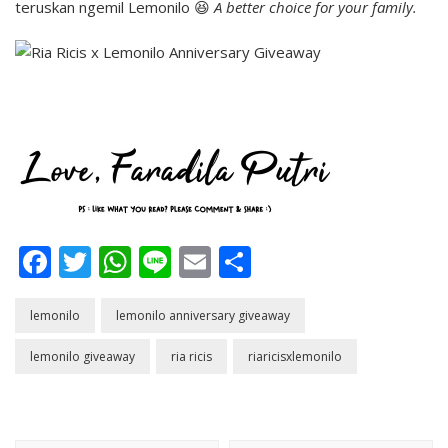
teruskan ngemil Lemonilo 😆
A better choice for your family.
Facebook
Twitter
WhatsApp
Line
Email
Share
lemonilo
lemonilo anniversary giveaway
lemonilo giveaway
ria ricis
riaricisxlemonilo