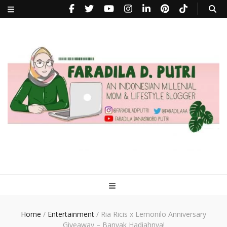
faradiladputri.com
Indonesian Millennial Mom and Lifestyle Blogger
Home
/
Entertainment
/
Ria Ricis x Lemonilo Anniversary
Giveaway – Banyak Hadiahnya!