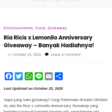
Entertainment
,
Food
,
Giveaway
Ria Ricis x Lemonilo Anniversary
Giveaway – Banyak Hadiahnya!
on
on
October 25, 2020
Leave a Comment
Ria
Ricis
x
Facebook
Twitter
WhatsApp
Line
Email
Share
Lemonilo
Anniversary
Giveaway
Last Updated on October 25, 2020
–
Banyak
Siapa yang suka giveaway? Cung! Kebetulan di bulan Oktober
Hadiahnya!
ini, ada Ria Ricis x Lemonilo Anniversary Giveaway yang
hadiahnya banyak banget! Sepeda ada, smartphone ada,