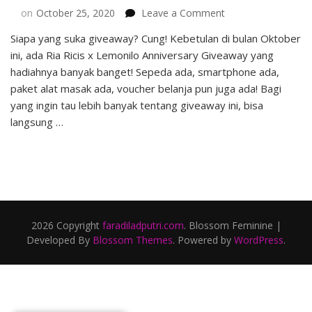
on
on
October 25, 2020
Leave a Comment
Ria
Siapa yang suka giveaway? Cung! Kebetulan di bulan Oktober
Ricis
ini, ada Ria Ricis x Lemonilo Anniversary Giveaway yang
x
Lemonilo
hadiahnya banyak banget! Sepeda ada, smartphone ada,
Anniversary
paket alat masak ada, voucher belanja pun juga ada! Bagi
Giveaway
yang ingin tau lebih banyak tentang giveaway ini, bisa
–
langsung …
Banyak
Hadiahnya!
2026 Copyright
faradiladputri.com
.
Blossom Feminine |
Developed By
Blossom Themes
. Powered by
WordPress
.