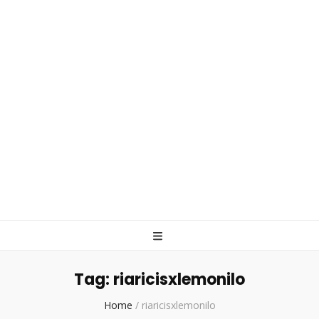
Tag:
riaricisxlemonilo
Home
/
riaricisxlemonilo