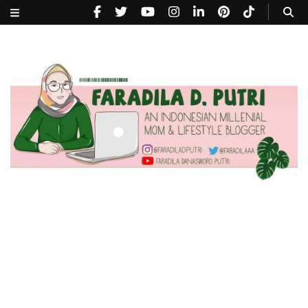
faradiladputri.com
Indonesian Millennial Mom and Lifestyle Blogger