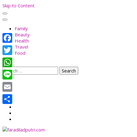
Skip to Content
Family
Beauty
Health
Travel
Facebook
Food
Twitter
Search
WhatsApp
for:
Line
Email
Share