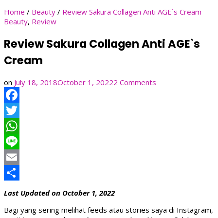
Home
/
Beauty
/
Review Sakura Collagen Anti AGE`s Cream
Beauty
,
Review
Review Sakura Collagen Anti AGE`s
Cream
on
on
July 18, 2018
October 1, 2022
2 Comments
Review
Sakura
Facebook
Collagen
Anti
Twitter
AGE`s
Cream
WhatsApp
Line
Email
Share
Last Updated on October 1, 2022
Bagi yang sering melihat feeds atau stories saya di Instagram,