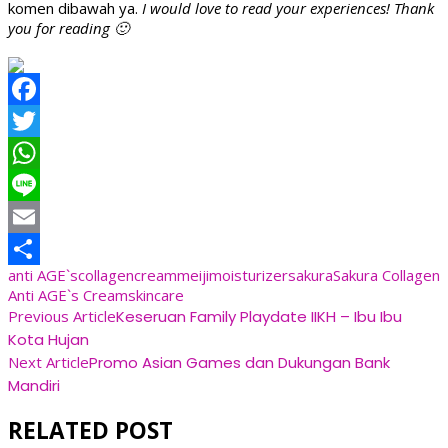
komen dibawah ya.
I would love to read your experiences! Thank
you for reading 🙂
Facebook
Twitter
WhatsApp
Line
Email
anti AGE`s
collagen
cream
meiji
moisturizer
sakura
Sakura Collagen
Share
Anti AGE`s Cream
skincare
Post
Previous Article
Keseruan Family Playdate IIKH – Ibu Ibu
Kota Hujan
Navigation
Next Article
Promo Asian Games dan Dukungan Bank
Mandiri
RELATED POST