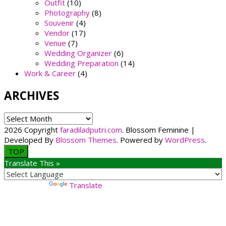
Outfit
(10)
Photography
(8)
Souvenir
(4)
Vendor
(17)
Venue
(7)
Wedding Organizer
(6)
Wedding Preparation
(14)
Work & Career
(4)
ARCHIVES
ARCHIVES
2026 Copyright
faradiladputri.com
.
Blossom Feminine |
Developed By
Blossom Themes
. Powered by
WordPress
.
TOP
Translate This »
Powered by
Translate