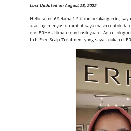
Free
Last Updated on August 23, 2022
Scalp
Treatment
Hello semua! Selama 1.5 bulan belakangan ini, sa
di
atau lagi menyusui, rambut saya masih rontok dan
ERHA
dari ERHA Ultimate dan hasilnyaaa… Ada di blogpos
Apothecary
AEON
Itch-Free Scalp Treatment yang saya lakukan di 
Sentul