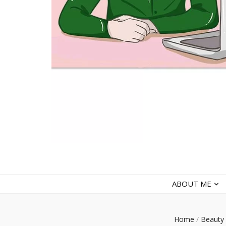
faradiladputri.com
Indonesian Millennial Mom and Lifestyle Blogger
ABOUT ME
Home
/
Beauty