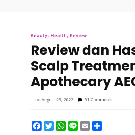
Beauty
,
Health
,
Review
Review dan Has
Scalp Treatmen
Apothecary AE
on
on
August 23, 2022
51 Comments
Review
dan
Hasil
Facebook
Twitter
WhatsApp
Line
Email
Share
ERHA
Itch-