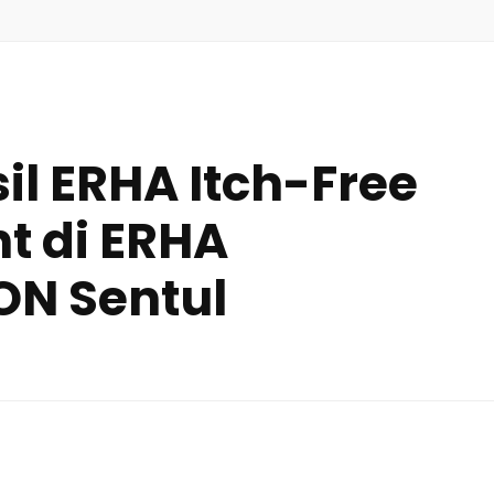
il ERHA Itch-Free
t di ERHA
ON Sentul