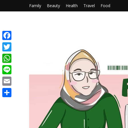
Family
Beauty
Health
Travel
Food
Facebook
Twitter
WhatsApp
Line
Email
Share