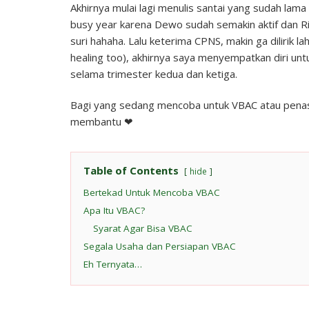
Akhirnya mulai lagi menulis santai yang sudah lam
VBAC
busy year karena Dewo sudah semakin aktif dan R
suri hahaha. Lalu keterima CPNS, makin ga dilirik lah
healing too), akhirnya saya menyempatkan diri un
selama trimester kedua dan ketiga.
Bagi yang sedang mencoba untuk VBAC atau penasa
membantu ❤
Table of Contents
hide
Bertekad Untuk Mencoba VBAC
Apa Itu VBAC?
Syarat Agar Bisa VBAC
Segala Usaha dan Persiapan VBAC
Eh Ternyata…