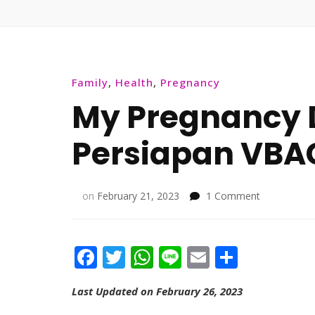
Family
,
Health
,
Pregnancy
My Pregnancy Di
Persiapan VBA
on
on
February 21, 2023
1 Comment
My
Pregnancy
Diary
Facebook
Twitter
WhatsApp
Line
Email
Share
II
–
Serba
Last Updated on February 26, 2023
Serbi
Persiapan