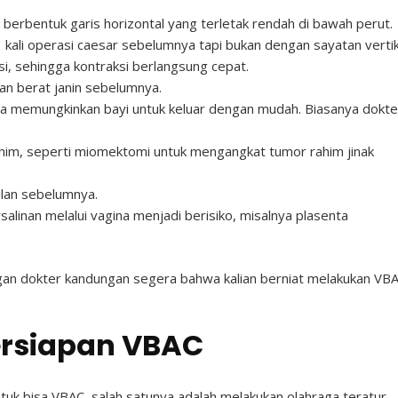
 berbentuk garis horizontal yang terletak rendah di bawah perut.
 kali operasi caesar sebelumnya tapi bukan dengan sayatan vertik
si, sehingga kontraksi berlangsung cepat.
uran berat janin sebelumnya.
ga memungkinkan bayi untuk keluar dengan mudah. Biasanya dokte
him, seperti miomektomi untuk mengangkat tumor rahim jinak
lan sebelumnya.
alinan melalui vagina menjadi berisiko, misalnya plasenta
ngan dokter kandungan segera bahwa kalian berniat melakukan VB
ersiapan VBAC
tuk bisa VBAC, salah satunya adalah melakukan olahraga teratur.