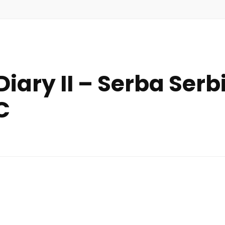
ary II – Serba Serb
C