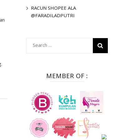
RACUN SHOPEE ALA
@FARADILADPUTRI
nan
Search
for:
g.
MEMBER OF :