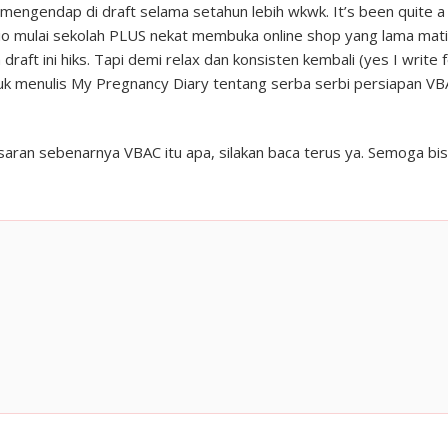
a mengendap di draft selama setahun lebih wkwk. It’s been quite a
io mulai sekolah PLUS nekat membuka online shop yang lama mati
 draft ini hiks. Tapi demi relax dan konsisten kembali (yes I write 
tuk menulis My Pregnancy Diary tentang serba serbi persiapan V
ran sebenarnya VBAC itu apa, silakan baca terus ya. Semoga bi