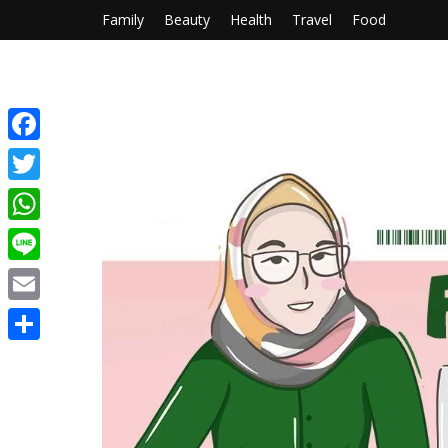
Family
Beauty
Health
Travel
Food
Facebook
Twitter
WhatsApp
Line
Email
Share