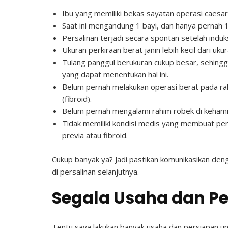
Ibu yang memiliki bekas sayatan operasi caesar
Saat ini mengandung 1 bayi, dan hanya pernah 1
Persalinan terjadi secara spontan setelah induk
Ukuran perkiraan berat janin lebih kecil dari uk
Tulang panggul berukuran cukup besar, sehing
yang dapat menentukan hal ini.
Belum pernah melakukan operasi berat pada ra
(fibroid).
Belum pernah mengalami rahim robek di kehami
Tidak memiliki kondisi medis yang membuat pers
previa atau fibroid.
Cukup banyak ya? Jadi pastikan komunikasikan de
di persalinan selanjutnya.
Segala Usaha dan P
Tentu saya lakukan banyak usaha dan persiapan un