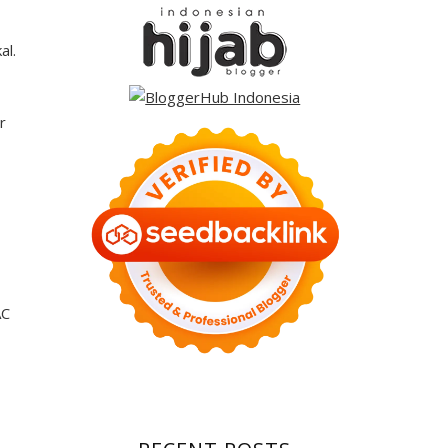
al.
r
AC