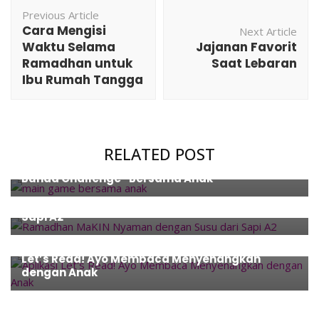
Post
Previous Article
Navigation
Cara Mengisi
Next Article
Waktu Selama
Jajanan Favorit
Ramadhan untuk
Saat Lebaran
Ibu Rumah Tangga
Education
,
Family
,
Giveaway
,
Kids' Activity
,
Review
,
Technology
RELATED POST
Pengalaman Main Game Online “Kado dari
Bunda Challenge” Bersama Anak
Event
,
Food
,
Health
Ramadhan MaKIN Nyaman dengan Susu dari
Sapi A2
Books
,
Education
,
Entertainment
,
Family
,
Kids' Activity
,
Review
Let’s Read! Ayo Membaca Menyenangkan
dengan Anak