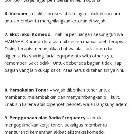
pori-pori wajah agar pembersihan lebih optimal.
6. Vacuum
– di akhir proses steaming, dilakukan vacuum
untuk membantu menghilangkan kotoran di wajah.
7. Ekstraksi Komedo
– nah ini perjuangan sesungguhnya
HAHAHA. Komedo kita diambil secara manual oleh terapis.
Disini, terapis menunjukkan bahwa alat facial baru dan
higienis. No sharing facial equipments with others ya,
remember! Sakit tidak? Untuk beberapa bagian tidak. Tapi
bagian yang lain cukup sakit. Yaaa harus di tahan sih ya hihi.
8. Pemakaian Toner
– wajah diberikan toner untuk
membantu melembabkan dan menyeimbangkan pH kulit.
Enak sih karena abis dipencet-pencet, wajah langsung adem.
9. Penggunaan alat Radio Frequency
– untuk
mengoptimalkan kerja toner, sekaligus membantu
mengurangi kemerahan akibat ekstraksi komedo.