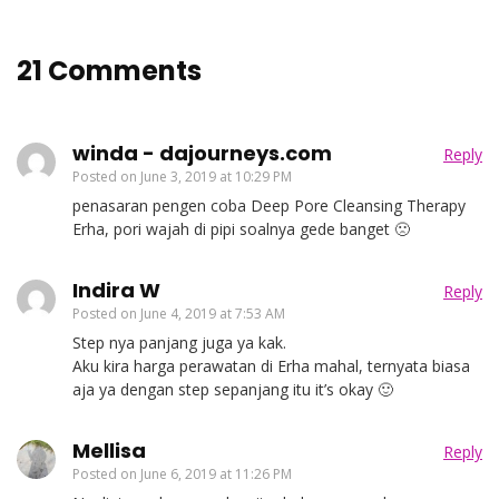
21 Comments
winda - dajourneys.com
Reply
Posted on
June 3, 2019 at 10:29 PM
penasaran pengen coba Deep Pore Cleansing Therapy
Erha, pori wajah di pipi soalnya gede banget 🙁
Indira W
Reply
Posted on
June 4, 2019 at 7:53 AM
Step nya panjang juga ya kak.
Aku kira harga perawatan di Erha mahal, ternyata biasa
aja ya dengan step sepanjang itu it’s okay 🙂
Mellisa
Reply
Posted on
June 6, 2019 at 11:26 PM