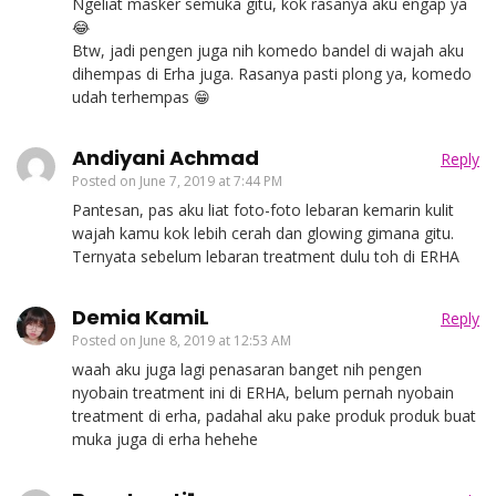
Ngeliat masker semuka gitu, kok rasanya aku engap ya
😂
Btw, jadi pengen juga nih komedo bandel di wajah aku
dihempas di Erha juga. Rasanya pasti plong ya, komedo
udah terhempas 😁
Andiyani Achmad
Reply
Posted on
June 7, 2019 at 7:44 PM
Pantesan, pas aku liat foto-foto lebaran kemarin kulit
wajah kamu kok lebih cerah dan glowing gimana gitu.
Ternyata sebelum lebaran treatment dulu toh di ERHA
Demia KamiL
Reply
Posted on
June 8, 2019 at 12:53 AM
waah aku juga lagi penasaran banget nih pengen
nyobain treatment ini di ERHA, belum pernah nyobain
treatment di erha, padahal aku pake produk produk buat
muka juga di erha hehehe