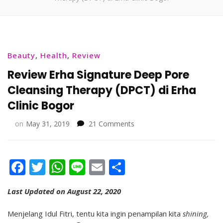
Beauty
,
Health
,
Review
Review Erha Signature Deep Pore
Cleansing Therapy (DPCT) di Erha
Clinic Bogor
on
on
May 31, 2019
21 Comments
Review
Erha
Signature
Facebook
Twitter
WhatsApp
Line
Email
Share
Deep
Pore
Cleansing
Last Updated on August 22, 2020
Therapy
(DPCT)
Menjelang Idul Fitri, tentu kita ingin penampilan kita
shining,
di