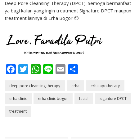
Deep Pore Cleansing Therapy (DPCT). Semoga bermanfaat
ya bagi kalian yang ingin treatment Signature DPCT maupun
treatment lainnya di Erha Bogor 🙂
Facebook
Twitter
WhatsApp
Line
Email
Share
deep pore cleansing therapy
erha
erha apothecary
erha clinic
erha clinic bogor
facial
siganture DPCT
treatment