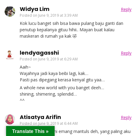
Widya Lim
Reply
Posted on
June 9, 2019 at 3:39 AM
Kok lucu banget siih bisa bawa pulang baju ganti dan
penutup kepalanya gituu hihii.. Mayan buat kalau
maskeran di rumah ya kak 🤣
lendyagasshi
Reply
Posted on
June 9, 2019 at 6:29 AM
Aaih~
Wajahnya jadi kaya beibi lagi, kak…
Pasti pas dipegang kerasa kenyal gitu yaa…
A whole new world with you banget deeh…
shining, shimering, splendid…
^^
Atisatya Arifin
Reply
Posted on
June 9, 2019 at 6:44 AM
Facial treatment ini emang mantuls deh, yang paling aku
Translate This »