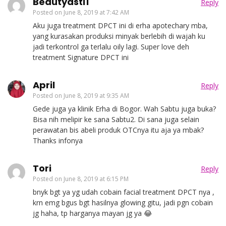
Beautyasti1
Reply
Posted on
June 8, 2019 at 7:42 AM
Aku juga treatment DPCT ini di erha apotechary mba,
yang kurasakan produksi minyak berlebih di wajah ku
jadi terkontrol ga terlalu oily lagi. Super love deh
treatment Signature DPCT ini
April
Reply
Posted on
June 8, 2019 at 9:35 AM
Gede juga ya klinik Erha di Bogor. Wah Sabtu juga buka?
Bisa nih melipir ke sana Sabtu2. Di sana juga selain
perawatan bis abeli produk OTCnya itu aja ya mbak?
Thanks infonya
Tori
Reply
Posted on
June 8, 2019 at 6:15 PM
bnyk bgt ya yg udah cobain facial treatment DPCT nya ,
krn emg bgus bgt hasilnya glowing gitu, jadi pgn cobain
jg haha, tp harganya mayan jg ya 😂