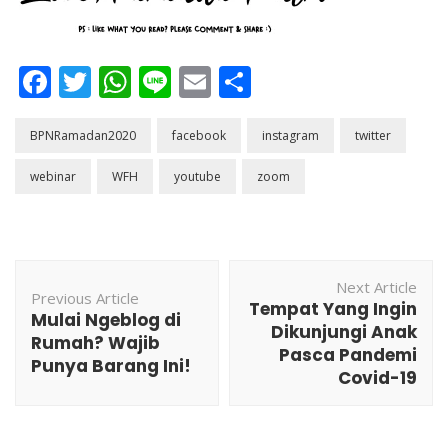
Facebook
Twitter
WhatsApp
Line
Email
Share
BPNRamadan2020
facebook
instagram
twitter
webinar
WFH
youtube
zoom
Post
Next Article
Navigation
Previous Article
Tempat Yang Ingin
Mulai Ngeblog di
Dikunjungi Anak
Rumah? Wajib
Pasca Pandemi
Punya Barang Ini!
Covid-19