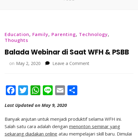
Education
,
Family
,
Parenting
,
Technology
,
Thoughts
Balada Webinar di Saat WFH & PSBB
on
on
May 2, 2020
Leave a Comment
Balada
Webinar
di
Facebook
Twitter
WhatsApp
Line
Email
Share
Saat
WFH
&
Last Updated on May 9, 2020
PSBB
Banyak anjutan untuk menjadi produktif selama WFH ini.
Salah satu cara adalah dengan
menonton seminar yang
sekarang diadakan online
atau mempelajari skill baru. Dimulai