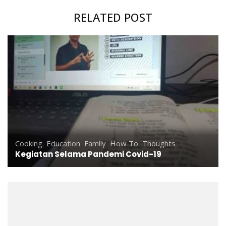
RELATED POST
Cooking
,
Education
,
Family
,
How To
,
Thoughts
Kegiatan Selama Pandemi Covid-19