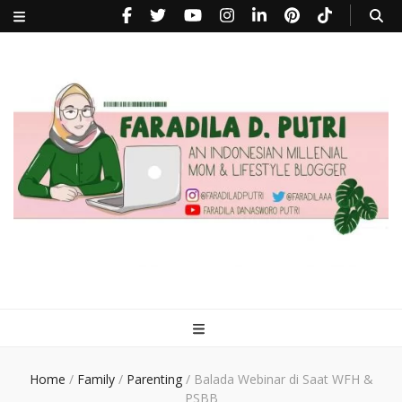
faradiladputri.com
Indonesian Millennial Mom and Lifestyle Blogger
Home
/
Family
/
Parenting
/
Balada Webinar di Saat WFH &
PSBB