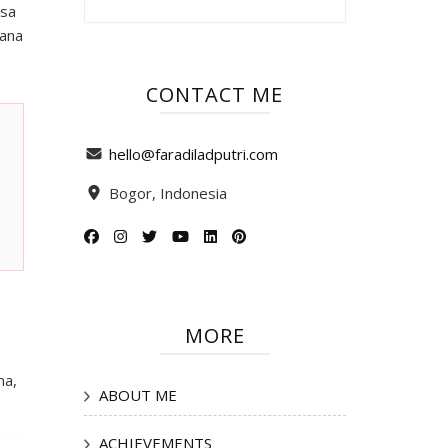
asa
mana
CONTACT ME
hello@faradiladputri.com
Bogor, Indonesia
MORE
na,
ABOUT ME
ACHIEVEMENTS