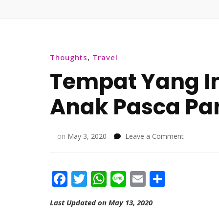
Thoughts
,
Travel
Tempat Yang In
Anak Pasca Pa
on
on
May 3, 2020
Leave a Comment
Tempat
Yang
Ingin
Facebook
Twitter
WhatsApp
Line
Email
Share
Dikunjungi
Anak
Pasca
Last Updated on May 13, 2020
Pandemi
Covid-