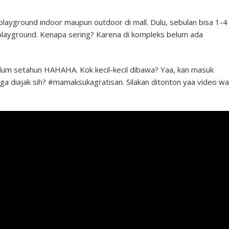
layground indoor maupun outdoor di mall. Dulu, sebulan bisa 1-4 
 playground. Kenapa sering? Karena di kompleks belum ada
elum setahun HAHAHA. Kok kecil-kecil dibawa? Yaa, kan masuk
ga diajak sih? #mamaksukagratisan. Silakan ditonton yaa video wa