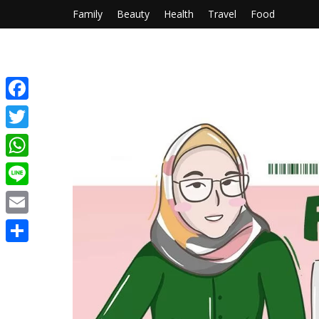
Family
Beauty
Health
Travel
Food
Facebook
Twitter
WhatsApp
Line
Email
Share