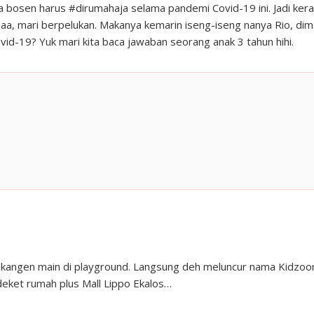
sa bosen harus #dirumahaja selama pandemi Covid-19 ini. Jadi ker
maa, mari berpelukan. Makanya kemarin iseng-iseng nanya Rio, di
vid-19? Yuk mari kita baca jawaban seorang anak 3 tahun hihi.
 kangen main di playground. Langsung deh meluncur nama Kidzoo
deket rumah plus Mall Lippo Ekalos…