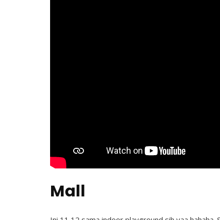
Mall
Ini 11 12 sama indoor playground sih yaa hahaha. S