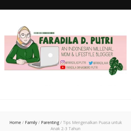
faradiladputri.com
Indonesian Millennial Mom and Lifestyle Blogger
Home
/
Family
/
Parenting
/
Tips Mengenalkan Puasa untuk
Anak 2-3 Tahun