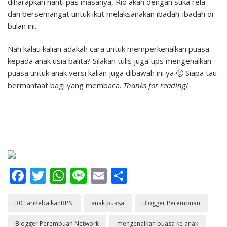
diharapkan nanti pas masanya, Rio akan dengan suka rela
dan bersemangat untuk ikut melaksanakan ibadah-ibadah di
bulan ini.
Nah kalau kalian adakah cara untuk memperkenalkan puasa
kepada anak usia balita? Silakan tulis juga tips mengenalkan
puasa untuk anak versi kalian juga dibawah ini ya 🙂 Siapa tau
bermanfaat bagi yang membaca.
Thanks for reading!
Facebook
Twitter
WhatsApp
Line
Email
Share
30HariKebaikanBPN
anak puasa
Blogger Perempuan
Blogger Perempuan Network
mengenalkan puasa ke anak