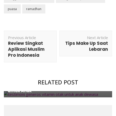
puasa
ramadhan
Post
Previous Article
Next Article
Navigation
Review Singkat
Tips Make Up Saat
Aplikasi Muslim
Lebaran
Pro Indonesia
Family
,
Health
,
Products
,
Review
RELATED POST
Review dan Testimoni Generos, Vitamin Otak
untuk Anak