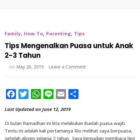
Family
,
How To
,
Parenting
,
Tips
Tips Mengenalkan Puasa untuk Anak
2-3 Tahun
on
on
May 26, 2019
Leave a Comment
Tips
Mengenalkan
Puasa
Facebook
Twitter
WhatsApp
Line
Email
Share
untuk
Anak
2-
Last Updated on June 12, 2019
3
Tahun
Di bulan Ramadhan ini kita melakukan ibadah puasa wajib.
Tentu ini adalah kali pertamanya Rio melihat saya berpuasa,
setelah absen selama 2 tahun. Saya kemudian membaca tips