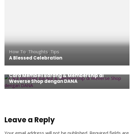
How To
,
Thoughts
,
Tips
A Blessed Celebration
Entertainment
,
Finance
,
How To
,
K-POP
,
Shopping
Cara Membeli Barang & Membership di
Weverse Shop dengan DANA
Leave a Reply
Your email address will not be published.
Required fields are