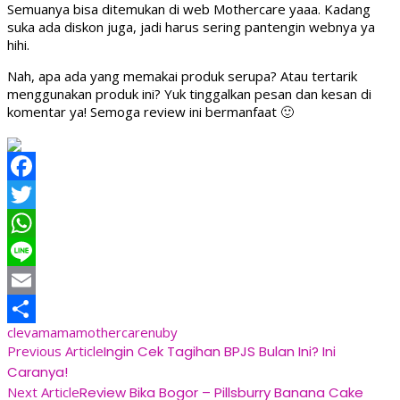
Semuanya bisa ditemukan di web Mothercare yaaa. Kadang
suka ada diskon juga, jadi harus sering pantengin webnya ya
hihi.
Nah, apa ada yang memakai produk serupa? Atau tertarik
menggunakan produk ini? Yuk tinggalkan pesan dan kesan di
komentar ya! Semoga review ini bermanfaat 🙂
Facebook
Twitter
WhatsApp
Line
Email
clevamama
mothercare
nuby
Share
Post
Previous Article
Ingin Cek Tagihan BPJS Bulan Ini? Ini
Caranya!
Navigation
Next Article
Review Bika Bogor – Pillsburry Banana Cake