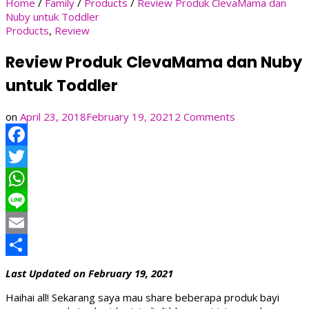
Home
/
Family
/
Products
/
Review Produk ClevaMama dan
Nuby untuk Toddler
Products
,
Review
Review Produk ClevaMama dan Nuby
untuk Toddler
on
on
April 23, 2018
February 19, 2021
2 Comments
Review
Produk
Facebook
ClevaMama
dan
Twitter
Nuby
untuk
WhatsApp
Toddler
Line
Email
Share
Last Updated on February 19, 2021
Haihai all! Sekarang saya mau share beberapa produk bayi