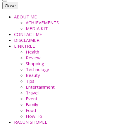
faradiladputri.com
Indonesian Millennial Mom and Lifestyle Blogger
Close
ABOUT ME
ACHIEVEMENTS
MEDIA KIT
CONTACT ME
DISCLAIMER
LINKTREE
Health
Review
Shopping
Technology
Beauty
Tips
Entertainment
Travel
Event
Family
Food
How To
RACUN SHOPEE