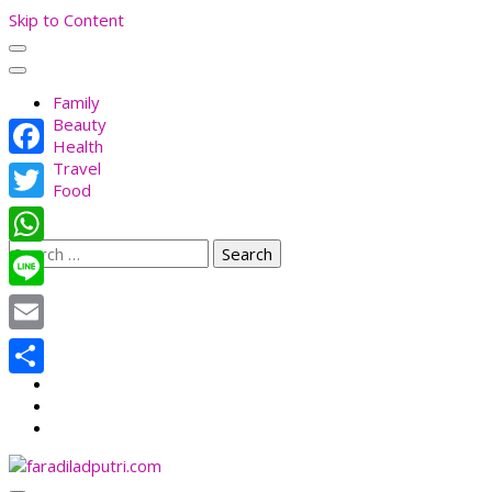
Skip to Content
Family
Beauty
Health
Travel
Facebook
Food
Twitter
Search
WhatsApp
for:
Line
Email
Share