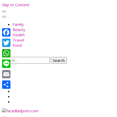
Skip to Content
Family
Beauty
Health
Travel
Facebook
Food
Twitter
Search
WhatsApp
for:
Line
Email
Share