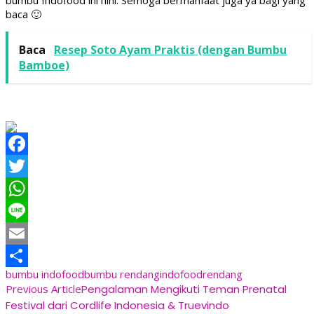
bumbu Indofood ini hihi. Semoga bermanfaat juga ya bagi yang
baca 🙂
Baca
Resep Soto Ayam Praktis (dengan Bumbu
Bamboe)
Facebook
Twitter
WhatsApp
Line
Email
bumbu indofood
bumbu rendang
indofood
rendang
Share
Post
Previous Article
Pengalaman Mengikuti Teman Prenatal
Festival dari Cordlife Indonesia & Truevindo
Navigation