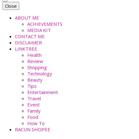
faradiladputri.com
Indonesian Millennial Mom and Lifestyle Blogger
Close
ABOUT ME
ACHIEVEMENTS
MEDIA KIT
CONTACT ME
DISCLAIMER
LINKTREE
Health
Review
Shopping
Technology
Beauty
Tips
Entertainment
Travel
Event
Family
Food
How To
RACUN SHOPEE