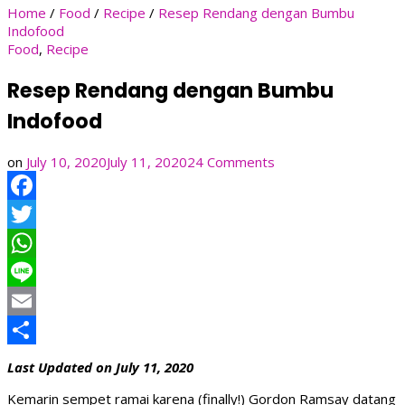
Home
/
Food
/
Recipe
/
Resep Rendang dengan Bumbu
Indofood
Food
,
Recipe
Resep Rendang dengan Bumbu
Indofood
on
on
July 10, 2020
July 11, 2020
24 Comments
Resep
Rendang
Facebook
dengan
Bumbu
Twitter
Indofood
WhatsApp
Line
Email
Share
Last Updated on July 11, 2020
Kemarin sempet ramai karena (finally!) Gordon Ramsay datang