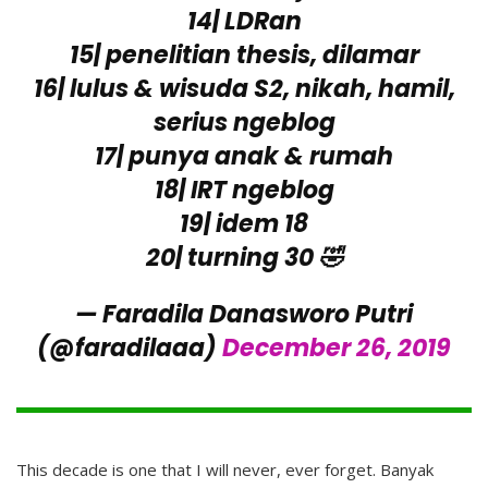
14| LDRan
15| penelitian thesis, dilamar
16| lulus & wisuda S2, nikah, hamil,
serius ngeblog
17| punya anak & rumah
18| IRT ngeblog
19| idem 18
20| turning 30 🤣
— Faradila Danasworo Putri
(@faradilaaa)
December 26, 2019
This decade is one that I will never, ever forget. Banyak