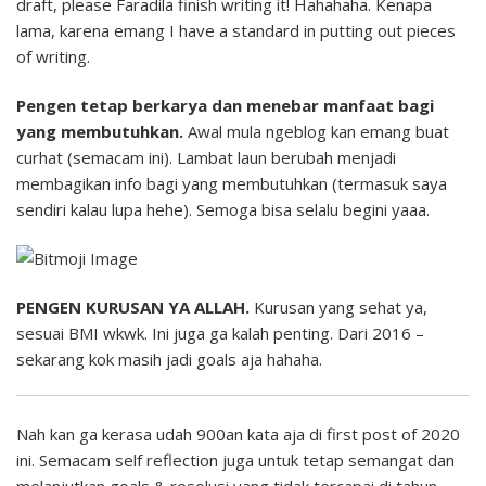
draft, please Faradila finish writing it! Hahahaha. Kenapa
lama, karena emang I have a standard in putting out pieces
of writing.
Pengen tetap berkarya dan menebar manfaat bagi
yang membutuhkan.
Awal mula ngeblog kan emang buat
curhat (semacam ini). Lambat laun berubah menjadi
membagikan info bagi yang membutuhkan (termasuk saya
sendiri kalau lupa hehe). Semoga bisa selalu begini yaaa.
PENGEN KURUSAN YA ALLAH.
Kurusan yang sehat ya,
sesuai BMI wkwk. Ini juga ga kalah penting. Dari 2016 –
sekarang kok masih jadi goals aja hahaha.
Nah kan ga kerasa udah 900an kata aja di first post of 2020
ini. Semacam self reflection juga untuk tetap semangat dan
melanjutkan goals & resolusi yang tidak tercapai di tahun