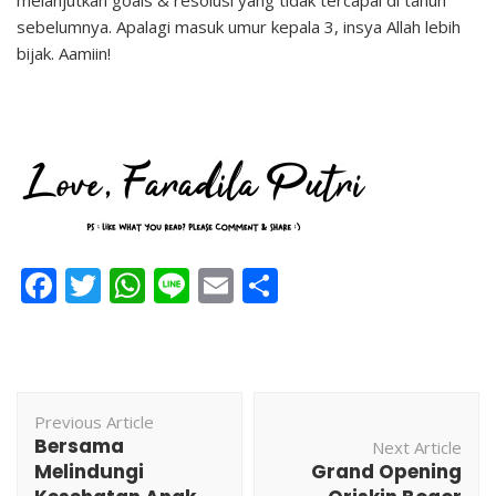
sebelumnya. Apalagi masuk umur kepala 3, insya Allah lebih
bijak. Aamiin!
Facebook
Twitter
WhatsApp
Line
Email
Share
Post
Previous Article
Navigation
Bersama
Next Article
Melindungi
Grand Opening