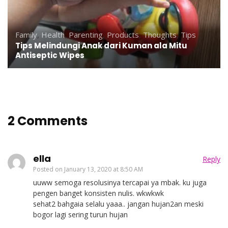
Family
,
Health
,
Parenting
,
Products
,
Thoughts
,
Tips
Tips Melindungi Anak dari Kuman ala Mitu
Antiseptic Wipes
2 Comments
ella
Reply
Posted on
January 13, 2020 at 8:50 AM
uuww semoga resolusinya tercapai ya mbak. ku juga
pengen banget konsisten nulis. wkwkwk
sehat2 bahgaia selalu yaaa.. jangan hujan2an meski
bogor lagi sering turun hujan