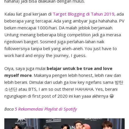
hahaha) jadi bisa dilakukan dengan mulus.
Kalau liat goal kerjaan di
Target Blogging di Tahun 2019
, ada
beberapa yang tercapai. Ada yang ambyar juga hahahaha. PV
belum mencapai 1000/hari. DA malah jeblok berjamaah.
Untung menang beberapa blog competition jadi ga merasa
ngedown banget. Sosmed juga perlahan-lahan naik
followersnya tanpa beli yang aneh-aneh. You just have to
work hard and enjoy the journey, I guess.
Oiya, saya juga mulai
belajar untuk be true and love
myself more
. Makanya pengen lebih honest, lebih raw dan
lebih berani. Dimulai dari udah ga low key ngefans sama 방탄
소년단 atau BTS, I am so out there! HAHAHA. Yes, berani
ngungkapin di first post of 2020 ini kan yaaa akhirnya 😀
Baca
5 Rekomendasi Playlist di Spotify