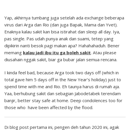
Yap, akhirnya tumbang juga setelah ada exchange beberapa
virus dari Arga dan Rio (dan juga Bapak, Mama dan Yvet).
Enaknya kalau sakit kan bisa istirahat dan sleep all day. Iya,
pas single. Pas udah punya anak dan suami, tetep yang
dipikirin nanti besok pagi makan apa? Hahahahaduh. Bener
memang
kalau jadi ibu itu ga boleh sakit
. Atau please
diusahain nggak sakit, biar ga bubar jalan semua rencana.
I kinda feel bad, because Arga took two days off (which in
total gave him 5 days off in the New Year’s holiday) just to
spend time with me and Rio. Eh taunya harus di rumah aja.
Yaa, berhubung sakit dan sebagian Jabodetabek terendam
banjir, better stay safe at home. Deep condolences too for
those who have been affected by the flood.
Di blog post pertama ini, pengen deh tahun 2020 ini, agak