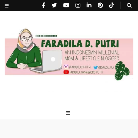
faradiladputri.com
Indonesian Millennial Mom and Lifestyle Blogger