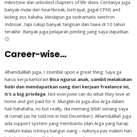
milestone dan unlocked chapters of life disini. Ceritanya juga
banyak mulai dari heartbreak, betrayal, gagal CPNS and
kicking ass hahaha. Meskipun ga sedramatis sinetron
Indosiar, tapi cukup banyak tangisan dan tawa di 10 tahun
terakhir. Banyak juga pelajaran penting yang saya dapatkan
🙂
Career-wise…
Alhamdulillah juga, I stumble upon a great thing. Saya ga
harus kerja kantoran!
Bisa ngurus anak, sambil melakukan
hobi dan mendapatkan uang dari kerjaan freelance ini,
it’s a big privilege
. Not everyone can do what they love at
home and get paid for it. Mungkin ini juga doa Arga dalam
hati hahahaha, no but really, dia memang lebih senang saya
di rumah (as he told me in mid December). Alhamdulillah juga
ada support system yang membantu (dan Arga yang harap
maklum kalau istrinya bangun siang – nulisnya pas malem hari