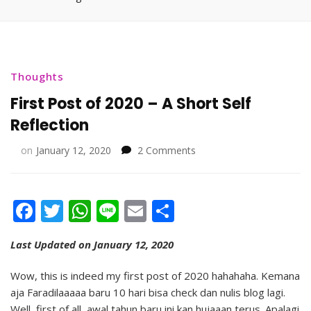
Thoughts
First Post of 2020 – A Short Self
Reflection
on
on
January 12, 2020
2 Comments
First
Post
of
Facebook
Twitter
WhatsApp
Line
Email
Share
2020
–
A
Last Updated on January 12, 2020
Short
Self
Wow, this is indeed my first post of 2020 hahahaha. Kemana
Reflection
aja Faradilaaaaa baru 10 hari bisa check dan nulis blog lagi.
Well, first of all, awal tahun baru ini kan hujaaan terus. Apalagi