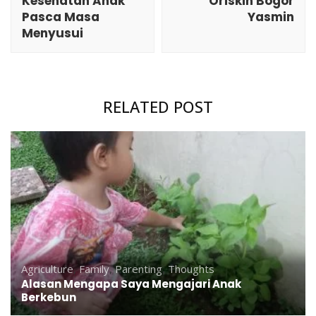
Kesehatan Anak
Oriskin Bogor
Pasca Masa
Yasmin
Menyusui
RELATED POST
Agriculture
,
Family
,
Parenting
,
Thoughts
Alasan Mengapa Saya Mengajari Anak
Berkebun