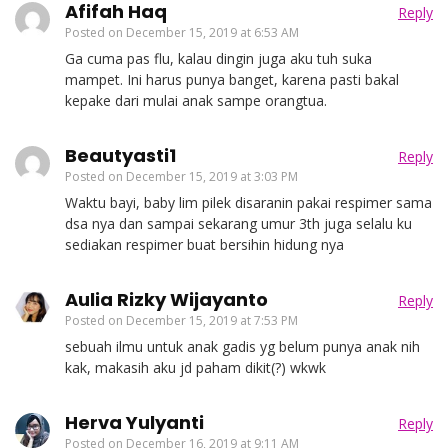
Afifah Haq
Reply
Posted on
December 15, 2019 at 6:53 AM
Ga cuma pas flu, kalau dingin juga aku tuh suka
mampet. Ini harus punya banget, karena pasti bakal
kepake dari mulai anak sampe orangtua.
Beautyasti1
Reply
Posted on
December 15, 2019 at 3:03 PM
Waktu bayi, baby lim pilek disaranin pakai respimer sama
dsa nya dan sampai sekarang umur 3th juga selalu ku
sediakan respimer buat bersihin hidung nya
Aulia Rizky Wijayanto
Reply
Posted on
December 15, 2019 at 7:53 PM
sebuah ilmu untuk anak gadis yg belum punya anak nih
kak, makasih aku jd paham dikit(?) wkwk
Herva Yulyanti
Reply
Posted on
December 16, 2019 at 9:11 AM