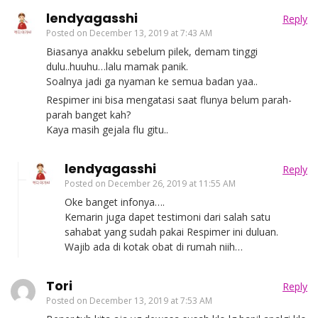
lendyagasshi
Reply
Posted on
December 13, 2019 at 7:43 AM
Biasanya anakku sebelum pilek, demam tinggi
dulu..huuhu…lalu mamak panik.
Soalnya jadi ga nyaman ke semua badan yaa..
Respimer ini bisa mengatasi saat flunya belum parah-
parah banget kah?
Kaya masih gejala flu gitu..
lendyagasshi
Reply
Posted on
December 26, 2019 at 11:55 AM
Oke banget infonya….
Kemarin juga dapet testimoni dari salah satu
sahabat yang sudah pakai Respimer ini duluan.
Wajib ada di kotak obat di rumah niih…
Tori
Reply
Posted on
December 13, 2019 at 7:53 AM