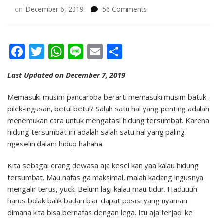
on
on
December 6, 2019
56 Comments
Cara
Mengatasi
Hidung
Facebook
Twitter
WhatsApp
Line
Email
Share
Tersumbat
dengan
Respimer
Last Updated on December 7, 2019
Memasuki musim pancaroba berarti memasuki musim batuk-
pilek-ingusan, betul betul? Salah satu hal yang penting adalah
menemukan cara untuk mengatasi hidung tersumbat. Karena
hidung tersumbat ini adalah salah satu hal yang paling
ngeselin dalam hidup hahaha.
Kita sebagai orang dewasa aja kesel kan yaa kalau hidung
tersumbat. Mau nafas ga maksimal, malah kadang ingusnya
mengalir terus, yuck. Belum lagi kalau mau tidur. Haduuuh
harus bolak balik badan biar dapat posisi yang nyaman
dimana kita bisa bernafas dengan lega. Itu aja terjadi ke