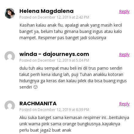
Helena Magdalena
Reply
Posted on
December 12, 2019 at 2:42 PM
Kasihan kalau anak flu, apalagi anak yang masih kecil
banget ya, belum tahu gimana buang ingus atau kalo
mampet. Respimer pas banget jadi solusinya
winda - dajourneys.com
Reply
Posted on
December 12, 2019 at 5:04 PM
dulu tuh aku sempat mau beli ini dil trus parno sendiri
takut perih kena idung lah, puji Tuhan anakku kotoran
hidungnya ga keras dan kalau pilek dia bisa buang ingus
sendiri 🙂
RACHMANITA
Reply
Posted on
December 12, 2019 at 8:39 PM
Aku suka banget sama kemasan respimer ini…bentuknya
unik warna pink sama orange bungkusnya..kayaknya
perlu buat jaga2 buat anak