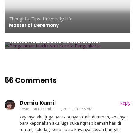
Thoughts
,
Tips
,
University Life
Master of Ceremony
Family
,
Parenting
,
Tips
,
Travel
Tips Membawa Balita Naik Kereta Api
56 Comments
Demia Kamil
Reply
Posted on
December 11, 2019 at 11:55 AM
kayanya aku juga harus punya ini nih di rumah, soalnya
para keponakan aku juga suka nginep berhari hari di
rumah, kalo lagi kena flu itu kayanya kasian banget