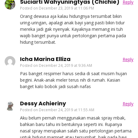
Suciarti Wahyuningtyas (Chichie)
Reply
Posted on
December 23, 2019 at 11:06 PM
Orang dewasa aja kalau hidungnya tersumbat bikin
uring-uringan, apalagi anak bayi yang pasti bikin tidur
mereka jadi gak nyenyak. Kayaknya memang ini tuh
wajib banget punya untuk pertolongan pertama pada
hidung tersumbat.
Icha Marina Elliza
Reply
Posted on
December 24, 2019 at 9:36 AM
Pas banget respimer harus sedia di saat musim hujan
begini. Anak-anak meler terus nih di rumah. Kasian
banget kalo bobok jadi susah nafas
Dessy Achieriny
Reply
Posted on
December 24, 2019 at 11:55 AM
Aku belum pernah menggunakan masak spray mbak,
bahkan baru tahu ini bentuknya seperti ini. Rupanya
nasal spray merupakan salah satu pertolongan pertama
untuk hidung mampet atau tersumbat, baik pada bayi,