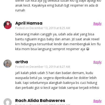
Bener tuh kita aja yg dewasa susah klo lg bapil apalgi klo
anak kecil. Kayaknya emg butuh bgt respimer ini ada di
rumah
April Hamsa
Reply
Posted on
December 13, 2019 at 8:25 AM
Sekarang makin canggih ya, udah ada alat yang bisa
bantu ngluarin ingus baby dan aman. Jd saat anak rewel
krn hidungnya tersumbat lendir dan membengkak krn flu
kita mom bisa langsung semprot respimer aja 😀
artha
Reply
Posted on
December 13, 2019 at 8:27 AM
jafi kalah pilek udah 5 hari dan badan demam, kudu
waspada betul ya. segera diperiksakan ke dokter lebih
baik. tapi sebelumnya alangkah baiknya bs cuci hidung
dan perbaiki gizi si kecil agar tidak sampai terjadi infeksi
Rach Alida Bahaweres
Reply