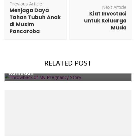
Previous Article
Navigation
Next Article
Menjaga Daya
Kiat Investasi
Tahan Tubuh Anak
untuk Keluarga
di Musim
Muda
Pancaroba
Family
,
Health
,
Islam
,
Pregnancy
RELATED POST
Cerita Hamil & Menyusui Saat Puasa di Bulan
Ramadan