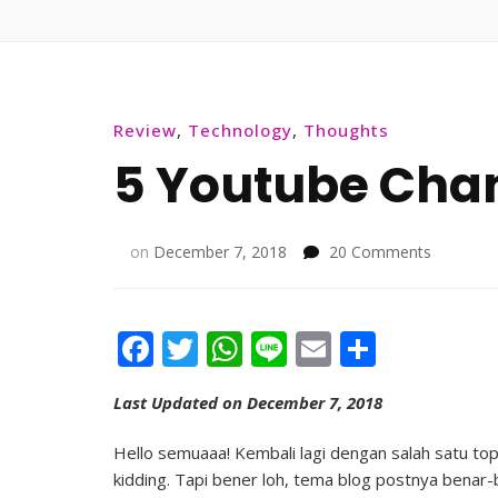
Review
,
Technology
,
Thoughts
5 Youtube Chan
on
on
December 7, 2018
20 Comments
5
Youtube
Channel
Facebook
Twitter
WhatsApp
Line
Email
Share
Favorit
Faradila
Last Updated on December 7, 2018
Hello semuaaa! Kembali lagi dengan salah satu to
kidding. Tapi bener loh, tema blog postnya bena