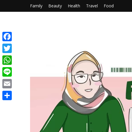
Family
Beauty
Health
Travel
Food
Facebook
Twitter
WhatsApp
Line
Email
Share