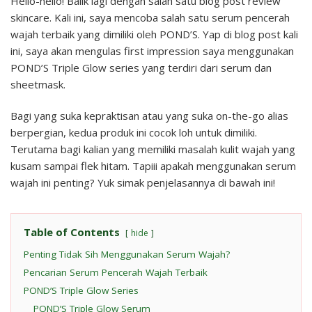
Hello-hello! Balik lagi dengan salah satu blog post review
POND’S
skincare. Kali ini, saya mencoba salah satu serum pencerah
Triple
wajah terbaik yang dimiliki oleh POND’S. Yap di blog post kali
Glow
Series
ini, saya akan mengulas first impression saya menggunakan
POND’S Triple Glow series yang terdiri dari serum dan
sheetmask.
Bagi yang suka kepraktisan atau yang suka on-the-go alias
berpergian, kedua produk ini cocok loh untuk dimiliki.
Terutama bagi kalian yang memiliki masalah kulit wajah yang
kusam sampai flek hitam. Tapiii apakah menggunakan serum
wajah ini penting? Yuk simak penjelasannya di bawah ini!
Table of Contents
hide
Penting Tidak Sih Menggunakan Serum Wajah?
Pencarian Serum Pencerah Wajah Terbaik
POND’S Triple Glow Series
POND’S Triple Glow Serum