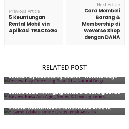
Next Article
Navigation
Cara Membeli
Previous Article
5 Keuntungan
Barang &
Rental Mobil via
Membership di
Aplikasi TRACtoGo
Weverse Shop
dengan DANA
RELATED POST
Beauty
,
Review
Review Pixy Concealing Base 01 – Natural Beige
Beauty
,
Review
Review Raiku Anti Aging Series & Cleaning Series
Education
,
Entertainment
,
Gaming
,
Kids' Activity
,
Review
,
Technology
5 Game Edukasi Online Gratis untuk Anak TK