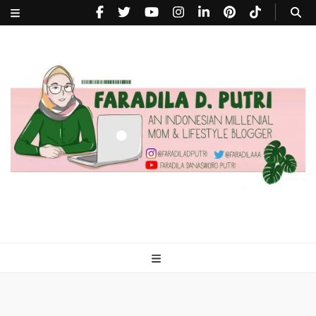
faradiladputri.com
Indonesian Millennial Mom and Lifestyle Blogger