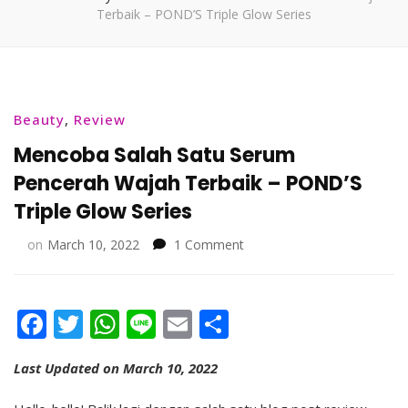
Terbaik – POND’S Triple Glow Series
Beauty
,
Review
Mencoba Salah Satu Serum
Pencerah Wajah Terbaik – POND’S
Triple Glow Series
on
on
March 10, 2022
1 Comment
Mencoba
Salah
Satu
Facebook
Twitter
WhatsApp
Line
Email
Share
Serum
Pencerah
Wajah
Last Updated on March 10, 2022
Terbaik
–