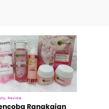
uty
,
Review
encoba Rangkaian