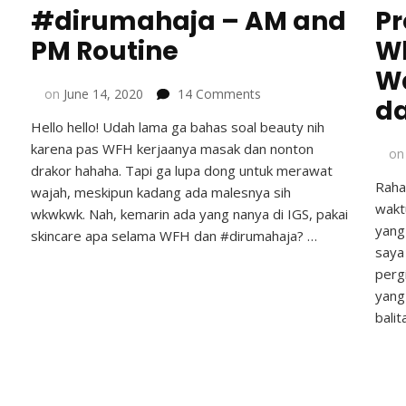
h
#dirumahaja – AM and
Pr
PM Routine
Wh
W
on
on
June 14, 2020
14 Comments
da
Skincare
Hello hello! Udah lama ga bahas soal beauty nih
Selama
karena pas WFH kerjaanya masak dan nonton
WFH
o
#dirumahaja
drakor hahaha. Tapi ga lupa dong untuk merawat
Raha
–
wajah, meskipun kadang ada malesnya sih
AM
wakt
wkwkwk. Nah, kemarin ada yang nanya di IGS, pakai
and
yang
skincare apa selama WFH dan #dirumahaja? …
PM
saya
Routine
pergi
yang
balit