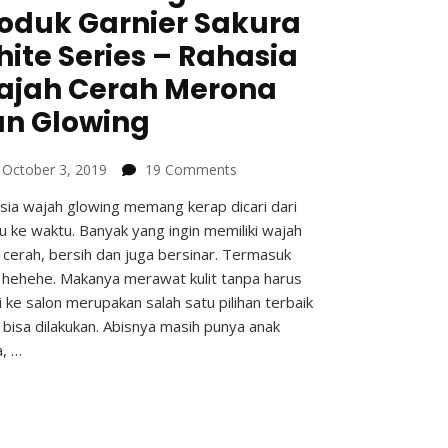
oduk Garnier Sakura
ite Series – Rahasia
ajah Cerah Merona
n Glowing
on
n
October 3, 2019
19 Comments
Mencoba
sia wajah glowing memang kerap dicari dari
Rangkaian
u ke waktu. Banyak yang ingin memiliki wajah
Produk
Garnier
 cerah, bersih dan juga bersinar. Termasuk
Sakura
 hehehe. Makanya merawat kulit tanpa harus
White
 ke salon merupakan salah satu pilihan terbaik
Series
 bisa dilakukan. Abisnya masih punya anak
–
a, …
Rahasia
Wajah
Cerah
Merona
dan