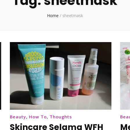
Tag:
sheetmask
Home
/
sheetmask
Beauty
,
How To
,
Thoughts
Bea
Skincare Selama WFH
M