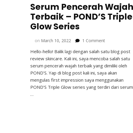
Serum Pencerah Waja
Terbaik – POND’S Triple
Glow Series
on
on
March 10, 2022
1 Comment
Mencoba
Hello-hello! Balik lagi dengan salah satu blog post
Salah
review skincare. Kali ini, saya mencoba salah satu
Satu
Serum
serum pencerah wajah terbaik yang dimiliki oleh
Pencerah
POND’S. Yap di blog post kali ini, saya akan
Wajah
mengulas first impression saya menggunakan
Terbaik
POND’S Triple Glow series yang terdiri dari serum
–
…
POND’S
Triple
Glow
Series