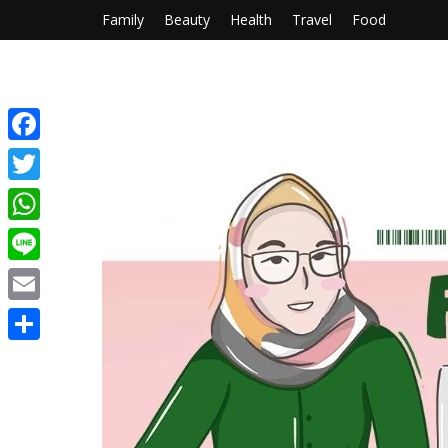
Family
Beauty
Health
Travel
Food
Facebook
Twitter
WhatsApp
Line
Email
Share