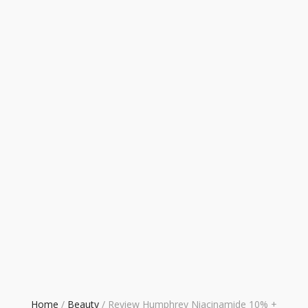
Home
/
Beauty
/
Review Humphrey Niacinamide 10% +