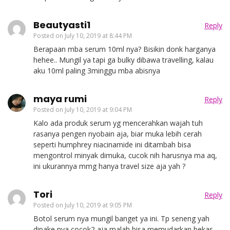
Beautyasti1
Reply
Posted on
July 10, 2019 at 8:44 PM
Berapaan mba serum 10ml nya? Bisikin donk harganya
hehee.. Mungil ya tapi ga bulky dibawa travelling, kalau
aku 10ml paling 3minggu mba abisnya
maya rumi
Reply
Posted on
July 10, 2019 at 9:04 PM
Kalo ada produk serum yg mencerahkan wajah tuh
rasanya pengen nyobain aja, biar muka lebih cerah
seperti humphrey niacinamide ini ditambah bisa
mengontrol minyak dimuka, cucok nih harusnya ma aq,
ini ukurannya mmg hanya travel size aja yah ?
Tori
Reply
Posted on
July 10, 2019 at 9:05 PM
Botol serum nya mungil banget ya ini. Tp seneng yah
dipake nya cocok2 aja malah bisa memudarkan bekas