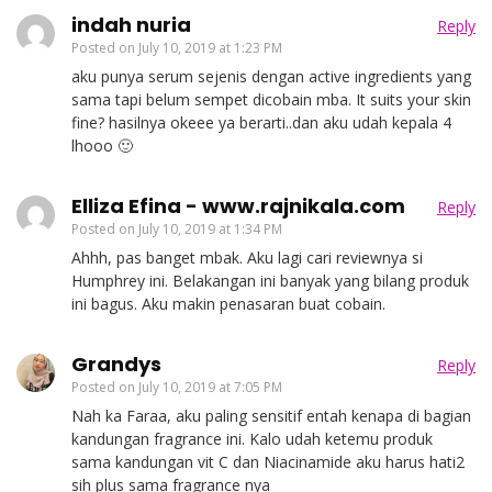
indah nuria
Reply
Posted on
July 10, 2019 at 1:23 PM
aku punya serum sejenis dengan active ingredients yang
sama tapi belum sempet dicobain mba. It suits your skin
fine? hasilnya okeee ya berarti..dan aku udah kepala 4
lhooo 🙂
Elliza Efina - www.rajnikala.com
Reply
Posted on
July 10, 2019 at 1:34 PM
Ahhh, pas banget mbak. Aku lagi cari reviewnya si
Humphrey ini. Belakangan ini banyak yang bilang produk
ini bagus. Aku makin penasaran buat cobain.
Grandys
Reply
Posted on
July 10, 2019 at 7:05 PM
Nah ka Faraa, aku paling sensitif entah kenapa di bagian
kandungan fragrance ini. Kalo udah ketemu produk
sama kandungan vit C dan Niacinamide aku harus hati2
sih plus sama fragrance nya