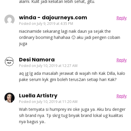
alami. Kulit jadi keliatan lebih sehat, gitu.
winda - dajourneys.com
Reply
Posted on
July 9, 2019 at 4:35 PM
niacinamide sekarang lagi naik daun ya sejak the
ordinary booming hahahaa 🙂 aku jadi pengen cobain
juga
Desi Namora
Reply
Posted on
July 10, 2019 at 12:27 AM
aq jg lg ada masalah jerawat di wajah nih Kak Dilla, kalo
pake serum kyk gini boleh terus2an setiap hari Kak?
Luella Artistry
Reply
Posted on
July 10, 2019 at 11:20 AM
Wah ternyata si humprey ini oke juga ya. Aku bru denger
sih brand nya. Tp skrg tug bnyak brand lokal ug kualitas
nya bagus ya..