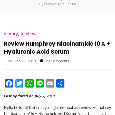
Hyaluronic Acid Serum
Beauty
,
Review
Review Humphrey Niacinamide 10% +
Hyaluronic Acid Serum
on
on
June 25, 2019
20 Comments
Review
Humphrey
Niacinamide
Facebook
Twitter
WhatsApp
Line
Email
Share
1020
+
Hyaluronic
Last Updated on July 7, 2019
Acid
Serum
Hello hellooo! Kali ini saya ingin membahas review Humphrey
Niacinamide 10% + Hyaluronic Acid Serum yang telah saya