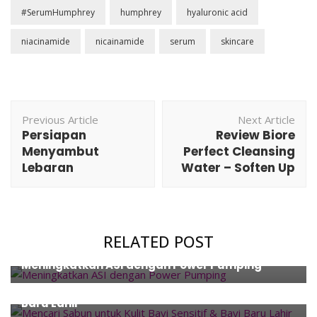
#SerumHumphrey
humphrey
hyaluronic acid
niacinamide
nicainamide
serum
skincare
Post
Previous Article
Next Article
Navigation
Persiapan
Review Biore
Menyambut
Perfect Cleansing
Lebaran
Water – Soften Up
RELATED POST
Family
,
Parenting
,
Products
,
Review
,
Tips
Meningkatkan ASI dengan Power Pumping
Family
,
Products
,
Review
Mencari Sabun untuk Kulit Bayi Sensitif & Bayi
Baru Lahir