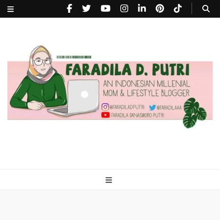
faradiladputri.com
Indonesian Millennial Mom and Lifestyle Blogger