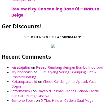
Review Pixy Concealing Base 01 – Natural
Beige
Get Discounts!
VOUCHER SOCIOLLA :
SBN04AF91
Recent Comments
wisatajatim
on
Resep Rendang dengan Bumbu Indofood
MyInnerWish
on
3 Situs yang Sering Dikunjungi untuk
Procrastinating
Kotanopan.co.id
on
Check Kandungan di Apotek Yasa
Bogor
Informasimu
on
Rayap di Rumah? Kenali Tanda-Tanda
dan Cara Mengatasinya
Sentono Sport
on
5 Tips Hindari Cedera Saat Yoga