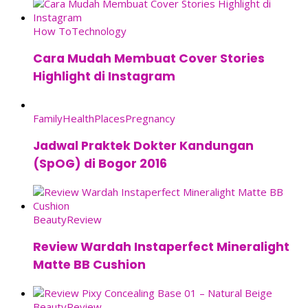
How To
Technology
Cara Mudah Membuat Cover Stories
Highlight di Instagram
Family
Health
Places
Pregnancy
Jadwal Praktek Dokter Kandungan
(SpOG) di Bogor 2016
Beauty
Review
Review Wardah Instaperfect Mineralight
Matte BB Cushion
Beauty
Review