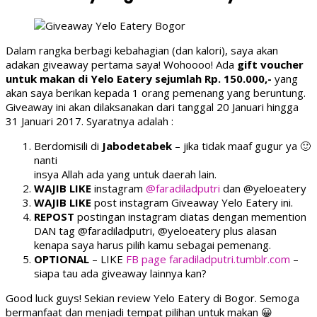
Dalam rangka berbagi kebahagian (dan kalori), saya akan
adakan giveaway pertama saya! Wohoooo! Ada
gift voucher
untuk makan di Yelo Eatery sejumlah Rp. 150.000,-
yang
akan saya berikan kepada 1 orang pemenang yang beruntung.
Giveaway ini akan dilaksanakan dari tanggal 20 Januari hingga
31 Januari 2017. Syaratnya adalah :
Berdomisili di
Jabodetabek
– jika tidak maaf gugur ya 🙂
nanti
insya Allah ada yang untuk daerah lain.
WAJIB LIKE
instagram
@faradiladputri
dan @yeloeatery
WAJIB LIKE
post instagram Giveaway Yelo Eatery ini.
REPOST
postingan instagram diatas dengan memention
DAN tag @faradiladputri, @yeloeatery plus alasan
kenapa saya harus pilih kamu sebagai pemenang.
OPTIONAL
– LIKE
FB page faradiladputri.tumblr.com
–
siapa tau ada giveaway lainnya kan?
Good luck guys! Sekian review Yelo Eatery di Bogor. Semoga
bermanfaat dan menjadi tempat pilihan untuk makan 😀