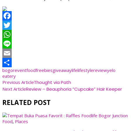
Facebook
Twitter
WhatsApp
Line
Email
bogor
event
food
freebies
giveaway
life
lifestyle
review
yelo
Share
eatery
Post
Previous Article
Thought via Path
Next Article
Review – Beauphoria “Cupcake” Hair Keeper
Navigation
RELATED POST
Food
,
Places