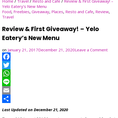
Home
/
Travel
/
Resto and Cafe
/
Review & First Giveaway! –
Yelo Eatery’s New Menu
Food
,
Freebies
,
Giveaway
,
Places
,
Resto and Cafe
,
Review
,
Travel
Review & First Giveaway! – Yelo
Eatery’s New Menu
on
on
January 21, 2017
December 21, 2020
Leave a Comment
Revi
&
Facebook
First
Givea
Twitter
–
Yelo
WhatsApp
Eater
Line
New
Menu
Email
Share
Last Updated on December 21, 2020