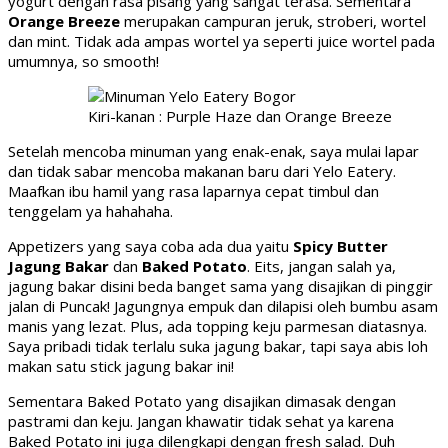
yogurt dengan rasa pisang yang sangat terasa. Sementara
Orange Breeze
merupakan campuran jeruk, stroberi, wortel
dan mint. Tidak ada ampas wortel ya seperti juice wortel pada
umumnya, so smooth!
Kiri-kanan : Purple Haze dan Orange Breeze
Setelah mencoba minuman yang enak-enak, saya mulai lapar
dan tidak sabar mencoba makanan baru dari Yelo Eatery.
Maafkan ibu hamil yang rasa laparnya cepat timbul dan
tenggelam ya hahahaha.
Appetizers yang saya coba ada dua yaitu
Spicy Butter
Jagung Bakar
dan
Baked Potato
. Eits, jangan salah ya,
jagung bakar disini beda banget sama yang disajikan di pinggir
jalan di Puncak! Jagungnya empuk dan dilapisi oleh bumbu asam
manis yang lezat. Plus, ada topping keju parmesan diatasnya.
Saya pribadi tidak terlalu suka jagung bakar, tapi saya abis loh
makan satu stick jagung bakar ini!
Sementara Baked Potato yang disajikan dimasak dengan
pastrami dan keju. Jangan khawatir tidak sehat ya karena
Baked Potato ini juga dilengkapi dengan fresh salad. Duh