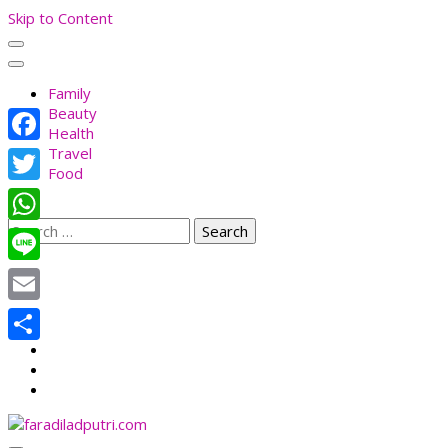
Skip to Content
Family
Beauty
Health
Travel
Facebook
Food
Twitter
Search
WhatsApp
for:
Line
Email
Share