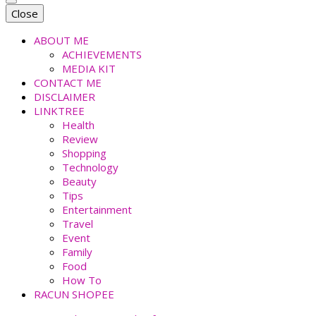
faradiladputri.com
Indonesian Millennial Mom and Lifestyle Blogger
Close
ABOUT ME
ACHIEVEMENTS
MEDIA KIT
CONTACT ME
DISCLAIMER
LINKTREE
Health
Review
Shopping
Technology
Beauty
Tips
Entertainment
Travel
Event
Family
Food
How To
RACUN SHOPEE