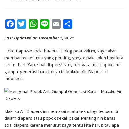
Mengenal
Popok
Anti
Facebook
Twitter
WhatsApp
Line
Email
Share
Gumpal
Generasi
Baru
Last Updated on December 5, 2021
–
Makuku
Hello Bapak-bapak Ibu-ibu! Di blog post kali ini, saya akan
Air
membahas sesuatu yang penting, yang dipakai oleh bayi kita
Diapers
sehari-hari. Yap, soal diapers! Nah, ternyata ada popok anti
gumpal generasi baru loh yaitu Makuku Air Diapers di
Indonesia.
Makuku Air Diapers ini memakai suatu teknologi terbaru di
dalam diapers atau popok sekali pakai. Penting nih bahas
soal diapers karena menurut saya tentu kita harus tau apa