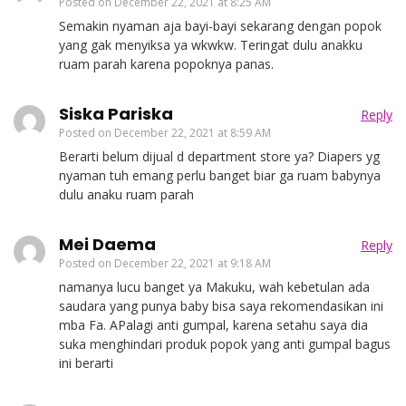
Posted on
December 22, 2021 at 8:25 AM
Semakin nyaman aja bayi-bayi sekarang dengan popok
yang gak menyiksa ya wkwkw. Teringat dulu anakku
ruam parah karena popoknya panas.
Siska Pariska
Reply
Posted on
December 22, 2021 at 8:59 AM
Berarti belum dijual d department store ya? Diapers yg
nyaman tuh emang perlu banget biar ga ruam babynya
dulu anaku ruam parah
Mei Daema
Reply
Posted on
December 22, 2021 at 9:18 AM
namanya lucu banget ya Makuku, wah kebetulan ada
saudara yang punya baby bisa saya rekomendasikan ini
mba Fa. APalagi anti gumpal, karena setahu saya dia
suka menghindari produk popok yang anti gumpal bagus
ini berarti