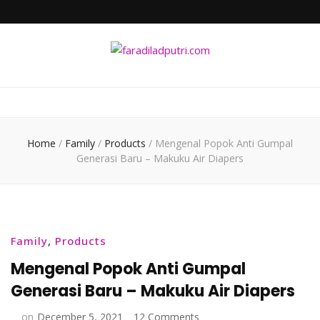
faradiladputri.com
Indonesian Millennial Mom and Lifestyle Blogger
Home
/
Family
/
Products
/
Mengenal Popok Anti Gumpal
Generasi Baru – Makuku Air Diapers
Family
,
Products
Mengenal Popok Anti Gumpal
Generasi Baru – Makuku Air Diapers
on
on
December 5, 2021
12 Comments