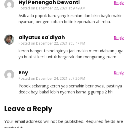
Nyi Penengah Dewanti
Reply
Posted on
December 22, 2021 at 9:49 AM
Asik ada popok baru yang kekinian dan bikin bayik makin
nyaman, pengen cobain beliin keponakan ah mba.
aliyatus sa'diyah
Reply
Posted on
December 22, 2021 at 5:47 PM
keren banget teknologinya jadi makin memudahkan juga
ya buat si kecil untuk bergerak dan mengurangi ruam
Eny
Reply
Posted on
December 24, 2021 at 7:26 PM
Popok sekarang keren yaa semakin berinovasi, pastinya
dedek bayi bakal lebih nyaman karna g gumpal2 hhi
Leave a Reply
Your email address will not be published.
Required fields are
marked
*