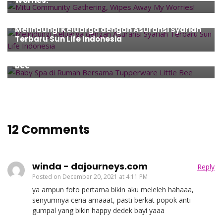
Worries!
Family
,
Finance
,
Islam
,
Products
Melindungi Keluarga dengan Asuransi Syariah
Terbaru Sun Life Indonesia
Event
,
Family
,
Parenting
,
Products
Baby Spa di Rumah Bersama Tupperware Little
Bee
12 Comments
winda - dajourneys.com
Reply
Posted on
December 20, 2021 at 4:11 PM
ya ampun foto pertama bikin aku meleleh hahaaa,
senyumnya ceria amaaat, pasti berkat popok anti
gumpal yang bikin happy dedek bayi yaaa