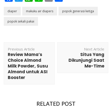
diaper
makuku air diapers
popok generasi ketiga
popok sekali pakai
Post
Previous Article
Next Article
Navigation
Review Mama’s
Situs Yang
Choice Almond
Dikunjungi Saat
Milk Powder, Susu
Me-Time
Almond untuk ASI
Booster
Event
,
Family
,
Health
,
Products
RELATED POST
Mitu Community Gathering, Wipes Away My