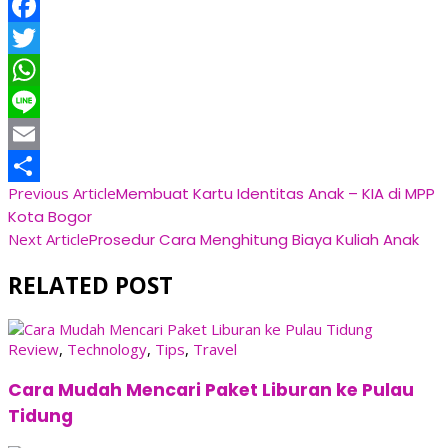
Facebook
Twitter
WhatsApp
Line
Email
Post
Previous Article
Membuat Kartu Identitas Anak – KIA di MPP
Share
Kota Bogor
Navigation
Next Article
Prosedur Cara Menghitung Biaya Kuliah Anak
RELATED POST
Review
,
Technology
,
Tips
,
Travel
Cara Mudah Mencari Paket Liburan ke Pulau
Tidung