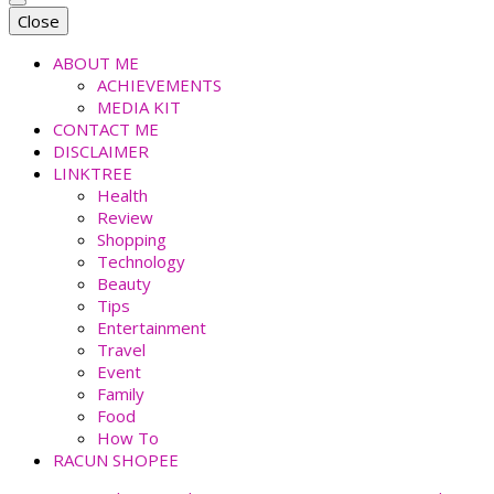
faradiladputri.com
Indonesian Millennial Mom and Lifestyle Blogger
Close
ABOUT ME
ACHIEVEMENTS
MEDIA KIT
CONTACT ME
DISCLAIMER
LINKTREE
Health
Review
Shopping
Technology
Beauty
Tips
Entertainment
Travel
Event
Family
Food
How To
RACUN SHOPEE