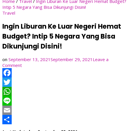
Home
/
Travel
/
Ingin Liburan Ke Luar Negeri Hemat Budget?
Intip 5 Negara Yang Bisa Dikunjungi Disini!
Travel
Ingin Liburan Ke Luar Negeri Hemat
Budget? Intip 5 Negara Yang Bisa
Dikunjungi Disini!
on
September 13, 2021
September 29, 2021
Leave a
on
Comment
Ingin
Liburan
Facebook
Ke
Luar
Twitter
Negeri
Hemat
WhatsApp
Budget?
Line
Intip
5
Email
Negara
Share
Yang