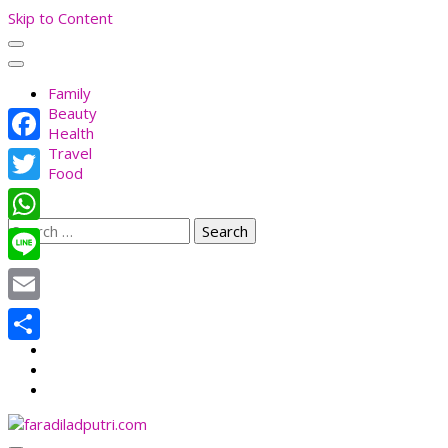
Skip to Content
Family
Beauty
Health
Travel
Facebook
Food
Twitter
Search
WhatsApp
for:
Line
Email
Share