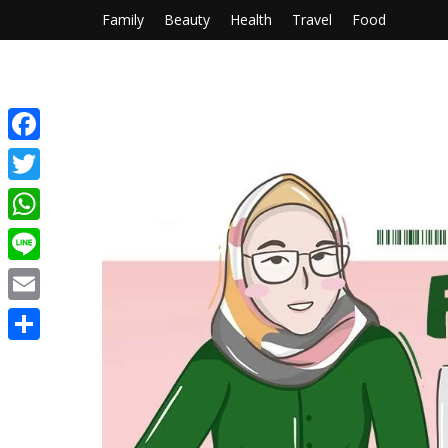
Family
Beauty
Health
Travel
Food
Facebook
Twitter
WhatsApp
Line
Email
Share