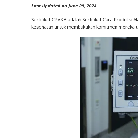
Penting
Last Updated on June 29, 2024
bagi
Produsen
Sertifikat CPAKB adalah Sertifikat Cara Produksi 
Alat
kesehatan untuk membuktikan komitmen mereka terh
Kesehata