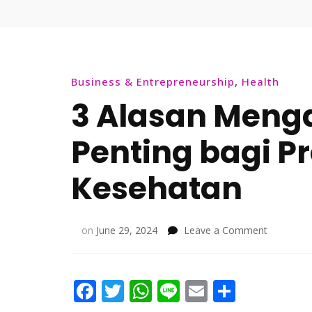
Business & Entrepreneurship
,
Health
3 Alasan Menga
Penting bagi P
Kesehatan
on
on
June 29, 2024
Leave a Comment
3
Alasan
Mengapa
Facebook
Twitter
WhatsApp
Line
Email
Share
Sertifikat
CPAKB