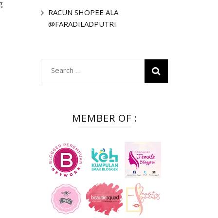
g
RACUN SHOPEE ALA
@FARADILADPUTRI
Search
for:
MEMBER OF :