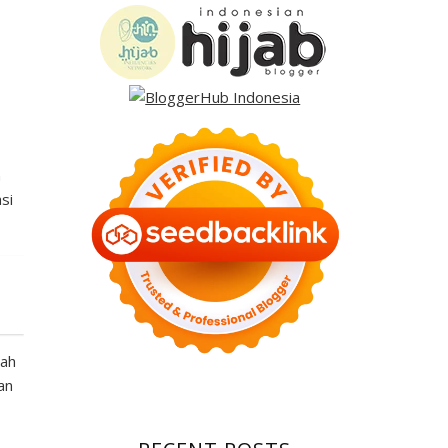
n
si
lah
an