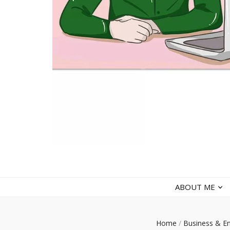
faradiladputri.com
Indonesian Millennial Mom and Lifestyle Blogger
ABOUT ME
Home
/
Business & E