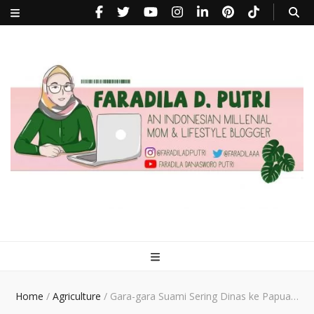
faradiladputri.com
Indonesian Millennial Mom and Lifestyle Blogger
Home
/
Agriculture
/
Gara-gara Suami Sering Dinas ke Papua…