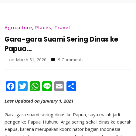
Agriculture
,
Places
,
Travel
Gara-gara Suami Sering Dinas ke
Papua…
on
on
March 31, 2020
9 Comments
Gara-
gara
Suami
Facebook
Twitter
WhatsApp
Line
Email
Share
Sering
Dinas
ke
Last Updated on January 1, 2021
Papua…
Gara-gara suami sering dinas ke Papua, saya malah jadi
pengen ke Papua! Huhuhu. Arga sering sekali dinas ke daerah
Papua, karena merupakan koordinator bagian Indonesia