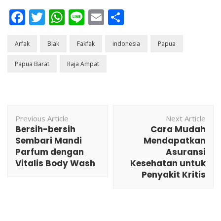
Facebook
Twitter
WhatsApp
Line
Email
Share
Arfak
Biak
Fakfak
indonesia
Papua
Papua Barat
Raja Ampat
Post
Previous Article
Next Article
Navigation
Bersih-bersih
Cara Mudah
Sembari Mandi
Mendapatkan
Parfum dengan
Asuransi
Vitalis Body Wash
Kesehatan untuk
Penyakit Kritis