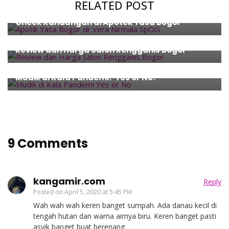
RELATED POST
Family
,
Places
,
Pregnancy
,
Review
Check Kandungan di Apotek Yasa Bogor
Beauty
,
Places
,
Review
Review dan Harga Salon Rengganis Bogor
Thoughts
,
Travel
Mudik di Kala Pandemi? Yes or No?
9 Comments
kangamir.com
Reply
Posted on
April 5, 2020 at 5:45 PM
Wah wah wah keren banget sumpah. Ada danau kecil di
tengah hutan dan warna airnya biru. Keren banget pasti
asyik banget buat berenang