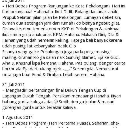
30 Juli 2011
– Hari Bebas Program (kunjungan ke Kota Pekalongan). Hari ini
hari belanjaaaa! Hahahaha. Ikut Didit, Bolang dan anak-anak
Prupuk Selatan jalan-jalan ke Pekalongan. Lumayan deket sih,
cuman dua setengah jam dari rumah (klo bisnya ngebut gila).
Disana ketemu temen-temen KKP di Pekalongan & akhirnya
ikut sama grup anak-anak KPM. Hahaha. Makasih Dini, Dila &
Farhan yang udah nemenin keliling. Tapi ga beli banyak karena
udah pusing liat kebanyakan batik. O.o
Sisanya yang ga ke Pekalongan juga pada pergi masing-
masing. Grahan klo ga salah naik Gunung Slamet, Eja ke Guci,
Alna & Khusnul lupa kemana. Hahaha. Pas pulang, denger cerita
horror ala Eja dari tukang ojek. -__-” Serem gila. Nemu surat
cinta juga buat Fuad & Grahan. Lebih serem. Hahaha.
31 Juli 2011
– Menghadiri pertandingan final Dukuh Tengah Cup di
Lapangan Dukuh Tengah. Persikam menaaang! Hahaha. Nyari
babang gurita kok ga ada. 🙁 Sedih deh ga jualan & makan
gorengan gurita untuk terakhir kalinya.
1 Agustus 2011
– Hari Bebas Program (Hari Pertama Puasa). Seharian leha-