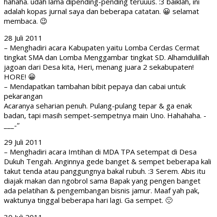
Agust
hahaha. udah lama dipending-pending teruuus. :3 baiklah, ini
2011
adalah kopas jurnal saya dan beberapa catatan. 😀 selamat
membaca. 😉
28 Juli 2011
– Menghadiri acara Kabupaten yaitu Lomba Cerdas Cermat
tingkat SMA dan Lomba Menggambar tingkat SD. Alhamdulillah
jagoan dari Desa kita, Heri, menang juara 2 sekabupaten!
HORE! 😀
– Mendapatkan tambahan bibit pepaya dan cabai untuk
pekarangan
Acaranya seharian penuh. Pulang-pulang tepar & ga enak
badan, tapi masih sempet-sempetnya main Uno. Hahahaha. -
___-“
29 Juli 2011
– Menghadiri acara Imtihan di MDA TPA setempat di Desa
Dukuh Tengah. Anginnya gede banget & sempet beberapa kali
takut tenda atau panggungnya bakal rubuh. :3 Serem. Abis itu
diajak makan dan ngobrol sama Bapak yang pengen banget
ada pelatihan & pengembangan bisnis jamur. Maaf yah pak,
waktunya tinggal beberapa hari lagi. Ga sempet. 🙁