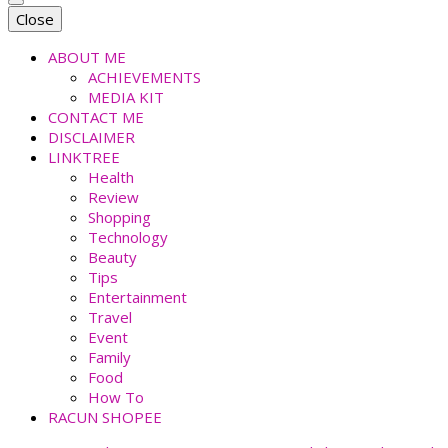
faradiladputri.com
Indonesian Millennial Mom and Lifestyle Blogger
Close
ABOUT ME
ACHIEVEMENTS
MEDIA KIT
CONTACT ME
DISCLAIMER
LINKTREE
Health
Review
Shopping
Technology
Beauty
Tips
Entertainment
Travel
Event
Family
Food
How To
RACUN SHOPEE