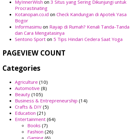
MyInnerWish
on
3 Situs yang Sering Dikunjungi untuk
Procrastinating
Kotanopan.co.id
on
Check Kandungan di Apotek Yasa
Bogor
Informasimu
on
Rayap di Rumah? Kenali Tanda-Tanda
dan Cara Mengatasinya
Sentono Sport
on
5 Tips Hindari Cedera Saat Yoga
PAGEVIEW COUNT
Categories
Agriculture
(10)
Automotive
(8)
Beauty
(105)
Business & Entrepreneurship
(14)
Crafts & DIY
(5)
Education
(21)
Entertainment
(64)
Books
(7)
Fashion
(26)
Gaming
(6)