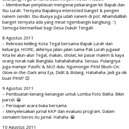
– Memberikan penjelasan mengenai pekarangan ke Bapak dan
Ibu Lurah. Ternyata Bapaknya interested banget & pengen
nanem sendiri. Ibu-ibunya juga udah nanem di pot. Alhamdulillah
banget ternyata ada yang minat ngembangin kangkung. :’)
Semoga bermanfaat bagi Desa Dukuh Tengah.
8 Agustus 2011
– Rekreasi keliling Kota Tegal bersama Bapak Lurah dan
keluarga. HORE, akhirnya jalan-jalan sama Pak Lurah jugaaa!
Kita ke alun-alun Tegal, makan, sholat, ke pasar malem & kaya
orang norak naik Bianglala. hahahahahaha. Seruuu. Pulangnya
juga mampir Pasific & McD dulu. Ngomongin PKM Blush-On
Glow-in-the-Dark ama Eja, Didit & Bolang. Hahahaha. Jadi ga nik
buat PKM? 😉
9 Agustus 2011
– Pembuatan kenang-kenangan untuk Lomba Foto Balita. Bikin
parcel. 😀
– Persiapan acara buka bersama.
– Menyelesaikan jurnal KKP dan evaluasi program. Dalam
semalem beres itu jurnal. Hahaha. 😀
10 Agustus 2011