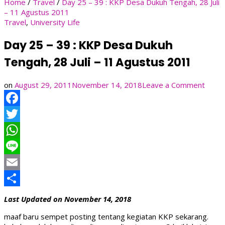
Home
/
Travel
/
Day 25 – 39 : KKP Desa Dukuh Tengah, 28 Juli
– 11 Agustus 2011
Travel
,
University Life
Day 25 – 39 : KKP Desa Dukuh
Tengah, 28 Juli – 11 Agustus 2011
on
on
August 29, 2011
November 14, 2018
Leave a Comment
Day
25
Facebook
–
39
Twitter
:
KKP
WhatsApp
Desa
Line
Duku
Tenga
Email
28
Share
Juli
Last Updated on November 14, 2018
–
11
maaf baru sempet posting tentang kegiatan KKP sekarang.