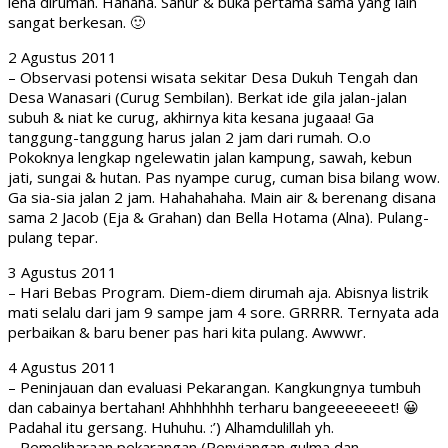
leha dirumah. Hahaha. Sahur & buka pertama sama yang lain
sangat berkesan. 🙂
2 Agustus 2011
– Observasi potensi wisata sekitar Desa Dukuh Tengah dan
Desa Wanasari (Curug Sembilan). Berkat ide gila jalan-jalan
subuh & niat ke curug, akhirnya kita kesana jugaaa! Ga
tanggung-tanggung harus jalan 2 jam dari rumah. O.o
Pokoknya lengkap ngelewatin jalan kampung, sawah, kebun
jati, sungai & hutan. Pas nyampe curug, cuman bisa bilang wow.
Ga sia-sia jalan 2 jam. Hahahahaha. Main air & berenang disana
sama 2 Jacob (Eja & Grahan) dan Bella Hotama (Alna). Pulang-
pulang tepar.
3 Agustus 2011
– Hari Bebas Program. Diem-diem dirumah aja. Abisnya listrik
mati selalu dari jam 9 sampe jam 4 sore. GRRRR. Ternyata ada
perbaikan & baru bener pas hari kita pulang. Awwwr.
4 Agustus 2011
– Peninjauan dan evaluasi Pekarangan. Kangkungnya tumbuh
dan cabainya bertahan! Ahhhhhhh terharu bangeeeeeeet! 😀
Padahal itu gersang. Huhuhu. :’) Alhamdulillah yh.
– Pemeliharaan pekarangan (Penyiangan gulma dan