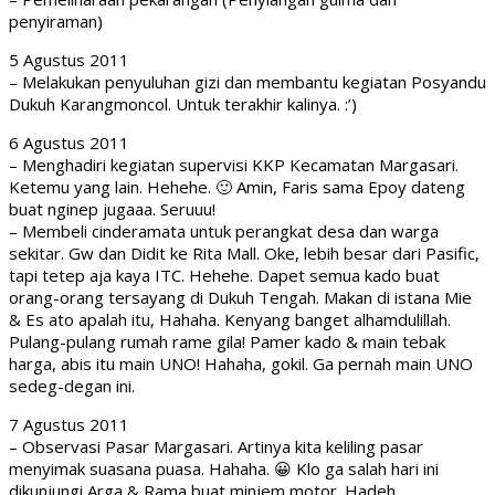
penyiraman)
5 Agustus 2011
– Melakukan penyuluhan gizi dan membantu kegiatan Posyandu
Dukuh Karangmoncol. Untuk terakhir kalinya. :’)
6 Agustus 2011
– Menghadiri kegiatan supervisi KKP Kecamatan Margasari.
Ketemu yang lain. Hehehe. 🙂 Amin, Faris sama Epoy dateng
buat nginep jugaaa. Seruuu!
– Membeli cinderamata untuk perangkat desa dan warga
sekitar. Gw dan Didit ke Rita Mall. Oke, lebih besar dari Pasific,
tapi tetep aja kaya ITC. Hehehe. Dapet semua kado buat
orang-orang tersayang di Dukuh Tengah. Makan di istana Mie
& Es ato apalah itu, Hahaha. Kenyang banget alhamdulillah.
Pulang-pulang rumah rame gila! Pamer kado & main tebak
harga, abis itu main UNO! Hahaha, gokil. Ga pernah main UNO
sedeg-degan ini.
7 Agustus 2011
– Observasi Pasar Margasari. Artinya kita keliling pasar
menyimak suasana puasa. Hahaha. 😀 Klo ga salah hari ini
dikunjungi Arga & Rama buat minjem motor. Hadeh.