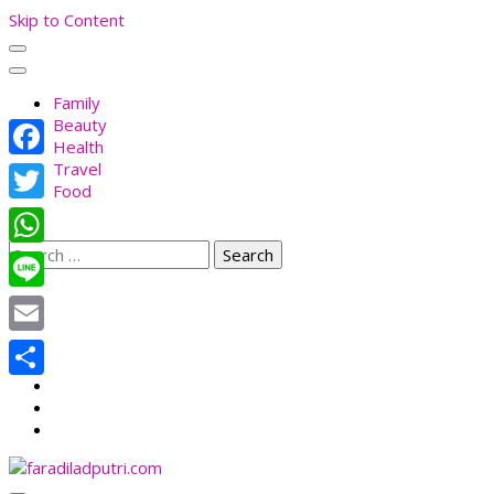
Skip to Content
Family
Beauty
Health
Travel
Facebook
Food
Twitter
Search
WhatsApp
for:
Line
Email
Share