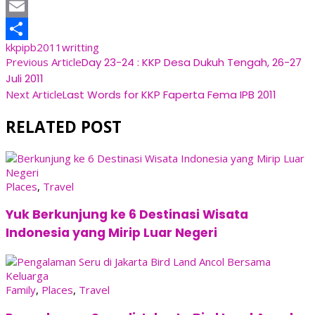
Line
Email
kkpipb2011
writting
Share
Post
Previous Article
Day 23-24 : KKP Desa Dukuh Tengah, 26-27
Juli 2011
Navigation
Next Article
Last Words for KKP Faperta Fema IPB 2011
RELATED POST
Places
,
Travel
Yuk Berkunjung ke 6 Destinasi Wisata
Indonesia yang Mirip Luar Negeri
Family
,
Places
,
Travel