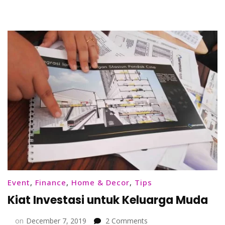
di
Jakarta
Barat
Event
,
Finance
,
Home & Decor
,
Tips
Kiat Investasi untuk Keluarga Muda
on
on
December 7, 2019
2 Comments