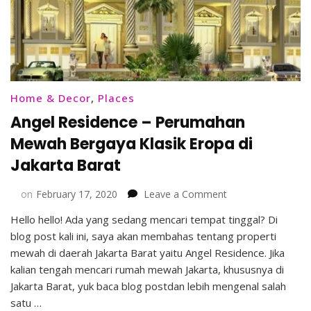
Home & Decor
,
Places
Angel Residence – Perumahan
Mewah Bergaya Klasik Eropa di
Jakarta Barat
on
on
February 17, 2020
Leave a Comment
Angel
Hello hello! Ada yang sedang mencari tempat tinggal? Di
Residence
blog post kali ini, saya akan membahas tentang properti
–
Perumahan
mewah di daerah Jakarta Barat yaitu Angel Residence. Jika
Mewah
kalian tengah mencari rumah mewah Jakarta, khususnya di
Bergaya
Jakarta Barat, yuk baca blog postdan lebih mengenal salah
Klasik
satu …
Eropa