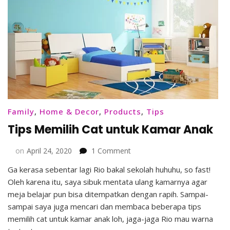
Family
,
Home & Decor
,
Products
,
Tips
Tips Memilih Cat untuk Kamar Anak
on
on
April 24, 2020
1 Comment
Tips
Ga kerasa sebentar lagi Rio bakal sekolah huhuhu, so fast!
Memilih
Oleh karena itu, saya sibuk mentata ulang kamarnya agar
Cat
untuk
meja belajar pun bisa ditempatkan dengan rapih. Sampai-
Kamar
sampai saya juga mencari dan membaca beberapa tips
Anak
memilih cat untuk kamar anak loh, jaga-jaga Rio mau warna