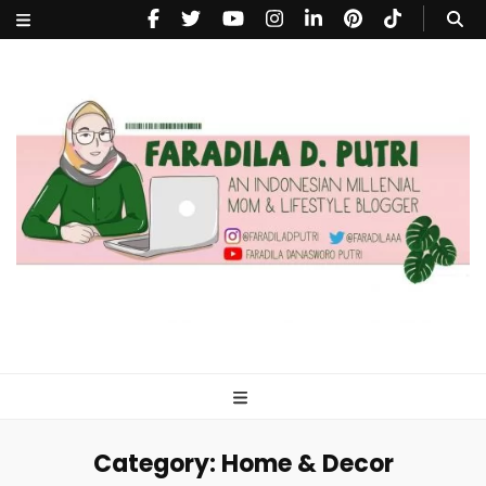
faradiladputri.com
Indonesian Millennial Mom and Lifestyle Blogger
Category:
Home & Decor