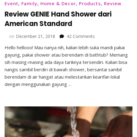
Event
,
Family
,
Home & Decor
,
Products
,
Review
Review GENIE Hand Shower dari
American Standard
on
on
December 21, 2018
42 Comments
Review
Hello hellooo! Mau nanya nih, kalian lebih suka mandi pakai
GENIE
gayung, pakai shower atau berendam di bathtub? Memang
Hand
Shower
sih masing-masing ada daya tariknya tersendiri. Kalian bisa
dari
nangis sambil berdiri di bawah shower, bersantai sambil
American
berendam di air hangat atau melestarikan kearifan lokal
Standard
dengan menggunakan gayung …