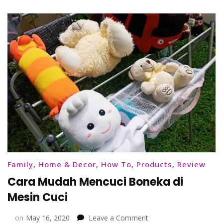
Family
,
Home & Decor
,
How To
,
Products
,
Review
Cara Mudah Mencuci Boneka di
Mesin Cuci
on
on
May 16, 2020
Leave a Comment