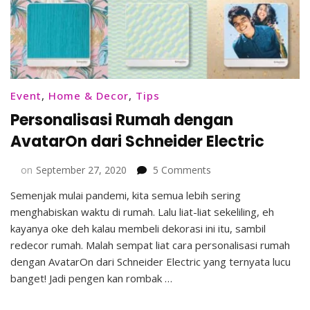
Event
,
Home & Decor
,
Tips
Personalisasi Rumah dengan
AvatarOn dari Schneider Electric
on
on
September 27, 2020
5 Comments
Personalisasi
Semenjak mulai pandemi, kita semua lebih sering
Rumah
menghabiskan waktu di rumah. Lalu liat-liat sekeliling, eh
dengan
AvatarOn
kayanya oke deh kalau membeli dekorasi ini itu, sambil
dari
redecor rumah. Malah sempat liat cara personalisasi rumah
Schneider
dengan AvatarOn dari Schneider Electric yang ternyata lucu
Electric
banget! Jadi pengen kan rombak …