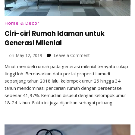
Home & Decor
Ciri-ciri Rumah Idaman untuk
Generasi Milenial
on
on
May 12, 2019
Leave a Comment
Ciri-
Minat membeli rumah pada generasi milenial ternyata cukup
ciri
tinggi loh. Berdasarkan data portal properti Lamudi
Rumah
Idaman
sepanjang tahun 2018 lalu, kelompok umur 25 hingga 34
untuk
tahun mendominasi pencarian rumah dengan persentase
Generasi
sebesar 41,97%. Kemudian disusul dengan kelompok umur
Milenial
18-24 tahun. Fakta ini juga dijadikan sebagai peluang …