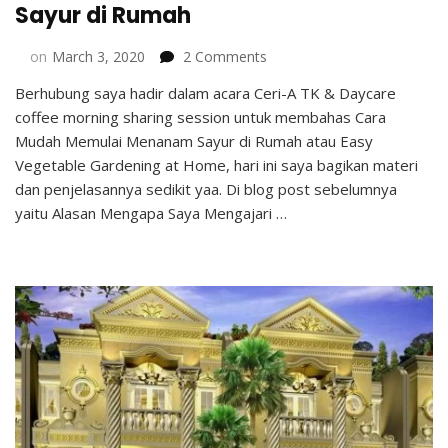
Sayur di Rumah
on
on
March 3, 2020
2 Comments
Cara
Berhubung saya hadir dalam acara Ceri-A TK & Daycare
Mudah
coffee morning sharing session untuk membahas Cara
Memulai
Menanam
Mudah Memulai Menanam Sayur di Rumah atau Easy
Sayur
Vegetable Gardening at Home, hari ini saya bagikan materi
di
dan penjelasannya sedikit yaa. Di blog post sebelumnya
Rumah
yaitu Alasan Mengapa Saya Mengajari …