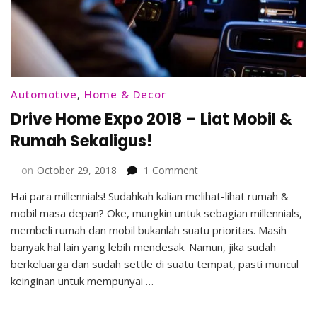
Automotive
,
Home & Decor
Drive Home Expo 2018 – Liat Mobil &
Rumah Sekaligus!
on
on
October 29, 2018
1 Comment
Drive
Hai para millennials! Sudahkah kalian melihat-lihat rumah &
Home
mobil masa depan? Oke, mungkin untuk sebagian millennials,
Expo
2018
membeli rumah dan mobil bukanlah suatu prioritas. Masih
–
banyak hal lain yang lebih mendesak. Namun, jika sudah
Liat
berkeluarga dan sudah settle di suatu tempat, pasti muncul
Mobil
keinginan untuk mempunyai …
&
Rumah