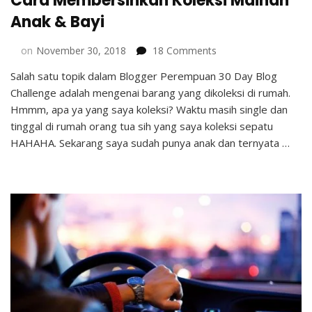
Cara Membersihkan Koleksi Mainan
Anak & Bayi
on
on
November 30, 2018
18 Comments
Cara
Salah satu topik dalam Blogger Perempuan 30 Day Blog
Membersihkan
Challenge adalah mengenai barang yang dikoleksi di rumah.
Koleksi
Mainan
Hmmm, apa ya yang saya koleksi? Waktu masih single dan
Anak
tinggal di rumah orang tua sih yang saya koleksi sepatu
&
HAHAHA. Sekarang saya sudah punya anak dan ternyata …
Bayi