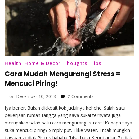
Health
,
Home & Decor
,
Thoughts
,
Tips
Cara Mudah Mengurangi Stress =
Mencuci Piring!
on
on
December 10, 2018
2 Comments
Cara
Iya bener. Bukan clickbait kok judulnya hehehe. Salah satu
Mudah
pekerjaan rumah tangga yang saya sukai ternyata juga
Mengurangi
Stress
merupakan salah satu cara mengurangi stress! Kenapa saya
=
suka mencuci piring? Simply put, I like water. Entah mungkin
Mencuci
bawaan zodiak Pisces hahaha (bisa baca Kepribadian Zodiak