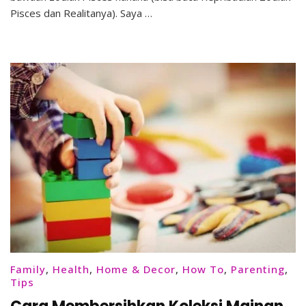
Piring!
Pisces dan Realitanya). Saya …
Family
,
Health
,
Home & Decor
,
How To
,
Parenting
,
Tips