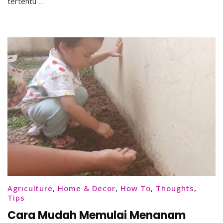
tertentu …
Agriculture
,
Home & Decor
,
How To
,
Thoughts
,
Tips
Cara Mudah Memulai Menanam