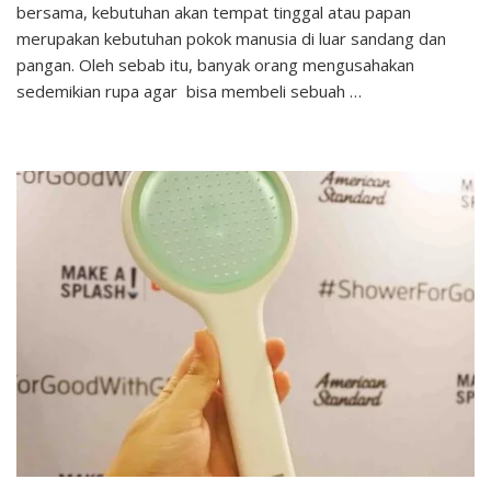
Rumah
bersama, kebutuhan akan tempat tinggal atau papan
Bekas
merupakan kebutuhan pokok manusia di luar sandang dan
Dengan
pangan. Oleh sebab itu, banyak orang mengusahakan
KPR
sedemikian rupa agar bisa membeli sebuah …
(100%
Disetujui)