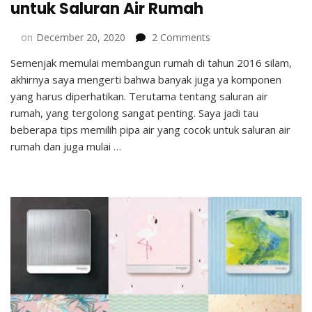
untuk Saluran Air Rumah
on
on
December 20, 2020
2 Comments
Tips
Semenjak memulai membangun rumah di tahun 2016 silam,
Memilih
akhirnya saya mengerti bahwa banyak juga ya komponen
Pipa
Air
yang harus diperhatikan. Terutama tentang saluran air
yang
rumah, yang tergolong sangat penting. Saya jadi tau
Cocok
beberapa tips memilih pipa air yang cocok untuk saluran air
untuk
rumah dan juga mulai …
Saluran
Air
Rumah