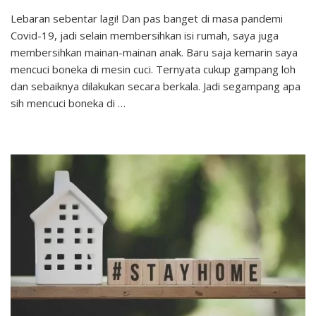
Cara
Lebaran sebentar lagi! Dan pas banget di masa pandemi
Mudah
Covid-19, jadi selain membersihkan isi rumah, saya juga
Mencuci
Boneka
membersihkan mainan-mainan anak. Baru saja kemarin saya
di
mencuci boneka di mesin cuci. Ternyata cukup gampang loh
Mesin
dan sebaiknya dilakukan secara berkala. Jadi segampang apa
Cuci
sih mencuci boneka di …